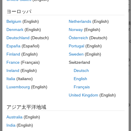
コンストラクターから直接のスーパークラス
のコンストラクターが引数なしで暗黙的に呼び出されます。スー
のみを呼び出す
パークラス コンストラクターは、暗黙的な呼び出しをサポートす
ヨーロッパ
参考
るために引数のない構文に対応していなければなりません。ま
Belgium
(English)
Netherlands
(English)
た、コンストラクターは、クラス ブロックの上部に表示された順
序で左から右の順に呼び出されます。MATLAB がコンストラクタ
Denmark
(English)
Norway
(English)
ーを呼び出す順序を変更する場合や引数を使用してコンストラク
Deutschland
(Deutsch)
Österreich
(Deutsch)
ターを呼び出す場合は、サブクラス コンストラクターからスーパ
España
(Español)
Portugal
(English)
ークラス コンストラクターを明示的に呼び出します。
Finland
(English)
Sweden
(English)
サブクラス コンストラクターを定義しない場合は、スーパークラ
France
(Français)
Switzerland
スの引数を指定して既定のコンストラクターを呼び出すことがで
Ireland
(English)
Deutsch
きます。詳細については、
既定のコンストラクター
と
継承された
コンストラクターの暗黙的な呼び出し
を参照してください。
Italia
(Italiano)
English
Luxembourg
(English)
Français
サブクラスからのスーパークラス コンストラクター
United Kingdom
(English)
の呼び出し
サブクラス コンストラクター内で各スーパークラスのコンストラ
アジア太平洋地域
クターを呼び出すには、次の構文を使用します。
Australia
(English)
obj@SuperClass1(args,...);
India
(English)