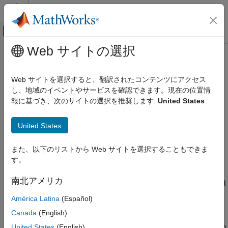
コンテンツへスキップ
MATLAB ヘルプ センター
オフキャンバス ナビゲーション メ
メインコンテンツ
Web サイトの選択
ドキュメンテーションのホーム
サブクラス コンストラクターの設
MATLAB
計
Web サイトを選択すると、翻訳されたコンテンツにアクセス
プログラミング
し、地域のイベントやサービスを確認できます。現在の位置情
クラス
報に基づき、次のサイトの選択を推奨します:
United States
スーパークラス コンストラクターの明示的な呼び出
クラスの定義
し
クラスの階層
United States
サブクラス コンストラクターから各スーパークラス コンストラ
サブクラス定義
クターを明示的に呼び出すと、次のことを実行できます。
また、以下のリストから Web サイトを選択することもできま
サブクラス コンストラクターの設計
す。
スーパークラス コンストラクターに引数を渡す
項目一覧
南北アメリカ
スーパークラス コンストラクターの明示的
®
MATLAB
がスーパークラス コンストラクターを呼び出す順
な呼び出し
序を制御する
América Latina
(Español)
サブクラスからのスーパークラス コンスト
ラクターの呼び出し
Canada
(English)
サブクラス コンストラクターからスーパークラス コンストラク
サブクラス コンストラクターの実装
ターを明示的に呼び出さない場合は、MATLAB によって、これら
United States
(English)