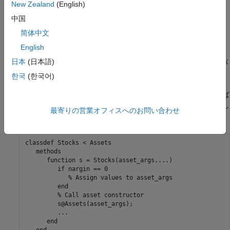
New Zealand
(English)
...
中国
obj@SuperclassN(args,...);
简体中文
English
ここで、
はサブクラス コンストラクターの出力、
obj
日本
(日本語)
はスーパークラスの名前、
は対応するスーパ
SuperClass...
args
ークラス コンストラクターで必要な引数です。
한국
(한국어)
たとえば、クラスを定義する以下のセグメントは、
と呼ば
Assets
れるクラスのサブクラスである、
と呼ばれるクラスを表し
Stocks
最寄りの営業オフィスへのお問い合わせ
ます。
classdef
 Stocks < Assets

methods
function
 s = Stocks(asset_args,
...
)
if
 nargin == 0

% Assign values to asset_args
end
% Call asset constructor
         s@Assets(asset_args); 

...
end
end