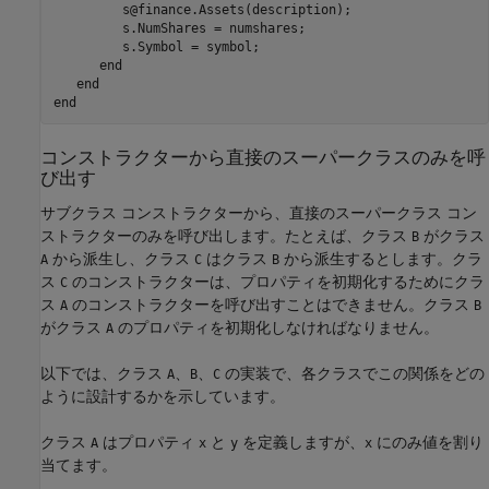
         s@finance.Assets(description);

         s.NumShares = numshares;

         s.Symbol = symbol;

end
end
end
コンストラクターから直接のスーパークラスのみを呼
び出す
サブクラス コンストラクターから、直接のスーパークラス コン
ストラクターのみを呼び出します。たとえば、クラス
がクラス
B
から派生し、クラス
はクラス
から派生するとします。クラ
A
C
B
ス
のコンストラクターは、プロパティを初期化するためにクラ
C
ス
のコンストラクターを呼び出すことはできません。クラス
A
B
がクラス
のプロパティを初期化しなければなりません。
A
以下では、クラス
、
、
の実装で、各クラスでこの関係をどの
A
B
C
ように設計するかを示しています。
クラス
はプロパティ
と
を定義しますが、
にのみ値を割り
A
x
y
x
当てます。