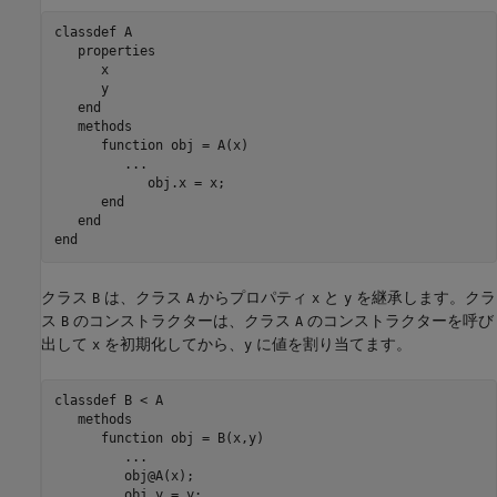
classdef
 A

properties
      x

      y

end
methods
function
 obj = A(x)

...
            obj.x = x;

end
end
end
クラス
は、クラス
からプロパティ
と
を継承します。クラ
B
A
x
y
ス
のコンストラクターは、クラス
のコンストラクターを呼び
B
A
出して
を初期化してから、
に値を割り当てます。
x
y
classdef
 B < A

methods
function
 obj = B(x,y)

...
         obj@A(x);

         obj.y = y;
