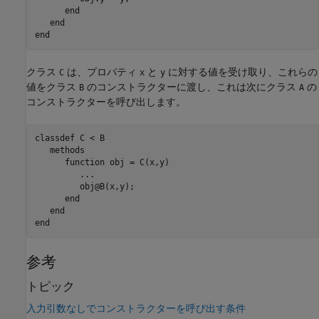
end
end
end
クラス
は、プロパティ
と
に対する値を受け取り、これらの
C
x
y
値をクラス
のコンストラクターに渡し、これは次にクラス
の
B
A
コンストラクターを呼び出します。
classdef
 C < B

methods
function
 obj = C(x,y)

...
         obj@B(x,y);

end
end
end
参考
トピック
入力引数なしでコンストラクターを呼び出す条件