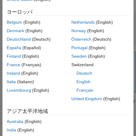
internal 名前空間
ルダー内の 2 つ目のクラスが含まれています。
参考
ヨーロッパ
+mynamesp

Belgium
(English)
Netherlands
(English)
+mynamesp/MyClass.m

+mynamesp/WeekdaysEnum.m

Denmark
(English)
Norway
(English)
+mynamesp/myFunction.m

Deutschland
(Deutsch)
Österreich
(Deutsch)
+mynamesp/+innernamesp/@MySecondClass/MySecondClass.m
España
(Español)
Portugal
(English)
Finland
(English)
Sweden
(English)
メモ
France
(Français)
Switzerland
このフォルダー階層は、あくまで例として示したもので
®
す。これは MATLAB
インストールには含まれていませ
Ireland
(English)
Deutsch
ん。機能を試すには、これらのフォルダーとコードを独自
Italia
(Italiano)
English
のパスで定義してください。
Luxembourg
(English)
Français
United Kingdom
(English)
MATLAB からアクセスできるようにするには、名前空間フォルダ
ーの親フォルダーがパス上にある必要があります。名前空間フォ
アジア太平洋地域
ルダー自体をパスに追加しようとすると、エラーが発生します。
詳細については、
名前空間と MATLAB パス
を参照してくださ
Australia
(English)
い。
India
(English)