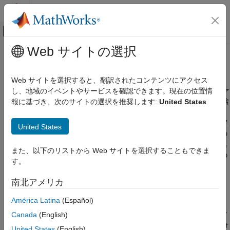
コンテンツへスキップ
MATLAB ヘルプ センター
オフキャンバス ナビゲーション メ
メインコンテンツ
Web サイトの選択
ドキュメンテーションのホーム
名前空間の作成
MATLAB
Web サイトを選択すると、翻訳されたコンテンツにアクセス
プログラミング
名前空間は、クラス フォルダー、クラス定義ファイル、関数ファ
し、地域のイベントやサービスを確認できます。現在の位置情
クラス
イル、およびその他の名前空間 (
"内部名前空間"
と呼ばれる) を含
報に基づき、次のサイトの選択を推奨します:
United States
クラスの定義
めることができる特別なフォルダーです。名前空間を使用する
と、コードを整理し、コード内に含まれる項目に対してより堅牢
クラス構文とファイル編成
United States
な名前を作成するのに役立ちます。関数名とクラス名は、特定の
名前空間の作成
名前空間内で一意である必要があります。関数とクラスはその名
また、以下のリストから Web サイトを選択することもできま
前空間にスコープ設定されているため、別の名前空間でそれらの
項目一覧
す。
名前を再利用できます。
名前空間フォルダー
南北アメリカ
名前空間内のコードの定義
名前空間フォルダー
名前空間メンバーの参照
América Latina
(Español)
フォルダー名の先頭に
文字を追加して名前空間を定義します。
+
名前空間と MATLAB パス
たとえば、名前空間フォルダー
には、クラス、列挙ク
Canada
(English)
+mynamesp
MATLAB による重複した名前の処理方法
ラス、関数、内部名前空間、および内部名前空間内のクラス フォ
United States
(English)