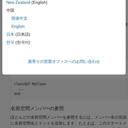
New Zealand
(English)
名前空間内のコードの定義
中国
他のコードと同様に、名前空間のメンバーを定義します。定義に
名前空間名を含めないでください。たとえば、
名前空間フォルダ
简体中文
ー
に示されているサンプル階層では、
の定義には関数
myFunction
English
名のみが含まれます。
日本
(日本語)
한국
(한국어)
function
 z = myFunction(x)

...
end
最寄りの営業オフィスへのお問い合わせ
同様に、
の定義にはクラス名のみが含まれます。
MyClass
classdef
 MyClass

...
end
名前空間メンバーの参照
ほとんどの名前空間メンバーを参照するには、メンバー名の先頭
に名前空間名とドットを追加します。たとえば、このステートメ