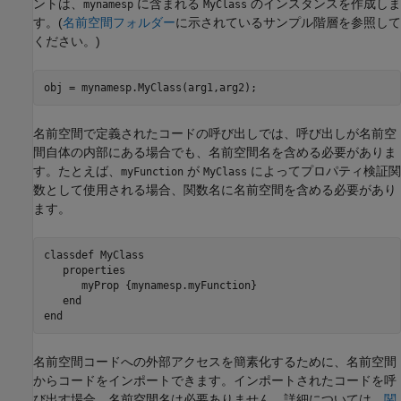
ントは、
に含まれる
のインスタンスを作成しま
mynamesp
MyClass
す。(
名前空間フォルダー
に示されているサンプル階層を参照して
ください。)
obj = mynamesp.MyClass(arg1,arg2);
名前空間で定義されたコードの呼び出しでは、呼び出しが名前空
間自体の内部にある場合でも、名前空間名を含める必要がありま
す。たとえば、
が
によってプロパティ検証関
myFunction
MyClass
数として使用される場合、関数名に名前空間を含める必要があり
ます。
classdef
 MyClass

properties
      myProp 
{mynamesp.myFunction}
end
end
名前空間コードへの外部アクセスを簡素化するために、名前空間
からコードをインポートできます。インポートされたコードを呼
び出す場合、名前空間名は必要ありません。詳細については、
関