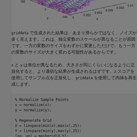
で生成された結果は、あまり滑らかではなく、ノイズが
griddata
多く見えます。これは、独立変数のスケールが異なることが原因
です。一方の変数のサイズをわずかに変更しただけで、もう一方
の変数のサイズが大きく変わる可能性があるからです。
と
は単位が異なるため、大きさが同じくらいになるように正
x
y
規化すると、より適切な結果が生成されるはずです。
z
スコアを
使用してサンプル点を正規化し、
を使用して内挿を再生
griddata
成します。
% Normalize Sample Points
x = normalize(x);

y = normalize(y);

% Regenerate Grid 
X = linspace(min(x),max(x),25); 

Y = linspace(min(y),max(y),25); 

[xq, yq] = meshgrid(X,Y); 
