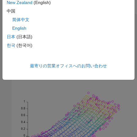
New Zealand
(English)
グリッド上でサンプル データを内挿し、結果をプロットします。
中国
简体中文
X = linspace(min(x),max(x),25); 

Y = linspace(min(y),max(y),25); 

English
[xq, yq] = meshgrid(X,Y); 

zq = griddata(x,y,z,xq,yq); 

日本
(日本語)
한국
(한국어)
plot3(x,y,z,
'mo'
)

hold 
on
mesh(xq,yq,zq)

xlabel(
'x'
)

最寄りの営業オフィスへのお問い合わせ
ylabel(
'y'
)

hold 
off