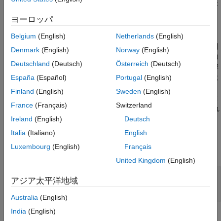
のエンジン負荷を表している場合です。
と
のスケールが
x
y
数桁分異なり、単位も異なります。
ヨーロッパ
注意:
変数のスケールが異なっていても、独立変数の単位が
Belgium
(English)
Netherlands
(English)
同じ場合には、データを正規化する際に注意が必要です。同
Denmark
(English)
Norway
(English)
じ単位のデータの場合、正規化すると、方向バイアスの追加
Deutschland
(Deutsch)
Österreich
(Deutsch)
によって解に歪みが生じ、それが基となる三角形分割に影響
し、最終的には内挿の精度が低下します。正規化がエラーに
España
(Español)
Portugal
(English)
なる例は、
と
がいずれも場所を表していて、単位がメー
x
y
Finland
(English)
Sweden
(English)
トルの場合です。
と
は等しくスケーリングすることを推
x
y
France
(Français)
Switzerland
奨します。10 m 真東は、10 m 真北と空間的に同じでなけれ
ばならないからです。
Ireland
(English)
Deutsch
Italia
(Italiano)
English
の値が
の値より数桁分大きいサンプル データを作成します。
y
x
Luxembourg
(English)
Français
と
は単位が異なると仮定します。
x
y
United Kingdom
(English)
x = rand(1,500)/100; 

アジア太平洋地域
y = 2.*(rand(1,500)-0.5).*90; 

z = (x.*1e2).^2; 
Australia
(English)
India
(English)
サンプル データを使用して、クエリ点のグリッドを構築します。