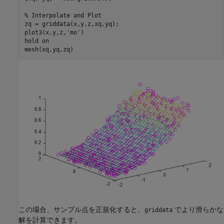
% Interpolate and Plot
zq = griddata(x,y,z,xq,yq);

plot3(x,y,z,
'mo'
)

hold 
on
mesh(xq,yq,zq)
この場合、サンプル点を正規化すると、
でより滑らかな
griddata
解を計算できます。