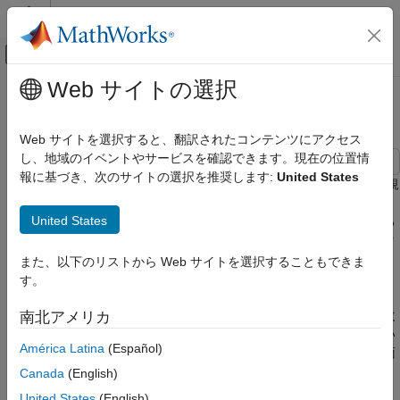
コンテンツへスキップ
MATLAB ヘルプ センター
オフキャンバス ナビゲーション メ
メインコンテンツ
Web サイトの選択
ドキュメンテーションのホーム
大きさが異なるデータの正規化
MATLAB
Web サイトを選択すると、翻訳されたコンテンツにアクセス
数学
し、地域のイベントやサービスを確認できます。現在の位置情
内挿
報に基づき、次のサイトの選択を推奨します:
United States
この例では、
を使った散布データの内挿の結果を、正規
griddata
化を使用して改善する方法を説明します。正規化を使用すると、
大きさが異なるデータの正規化
United States
内挿の結果を改善できる場合もありますが、解の精度が低下する
項目一覧
場合もあります。正規化を使用するかどうかは、内挿するデータ
参考
の性質に基づいて判断します。
また、以下のリストから Web サイトを選択することもできま
す。
利点:
データを正規化すると、独立変数の単位がそれぞれ異
なり、そのスケールも大幅に異なる場合に、内挿の結果が改
南北アメリカ
善される可能性があります。この場合、大きさが同じくらい
América Latina
(Español)
になるように入力をスケーリングすると、内挿の数値的側面
が改善されることがあります。正規化したほうがよい例は、
Canada
(English)
が 500 ～ 3500 RPM のエンジン速度を表し、
が 0 ～ 1
x
y
United States
(English)