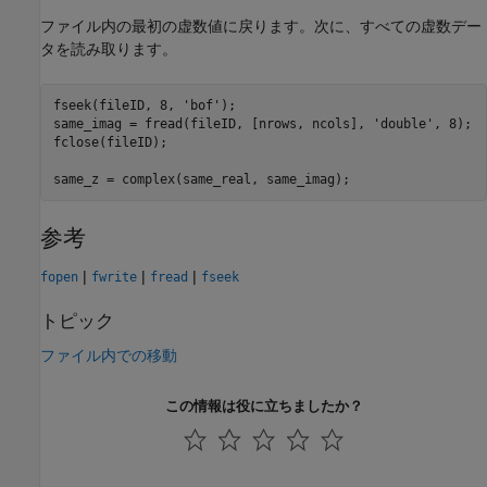
ファイル内の最初の虚数値に戻ります。次に、すべての虚数デー
タを読み取ります。
fseek(fileID, 8, 
'bof'
);

same_imag = fread(fileID, [nrows, ncols], 
'double'
, 8);

fclose(fileID);

same_z = complex(same_real, same_imag);
参考
|
|
|
fopen
fwrite
fread
fseek
トピック
ファイル内での移動
この情報は役に立ちましたか？