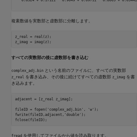
複素数値を実数部と虚数部に分離します。
z_real = real(z);

z_imag = imag(z);
すべての実数部の
後に
虚数部を書き込む
という名前のファイルに、すべての実数部
complex_adj.bin
を書き込み、その後に続けてすべての虚数部
を書
z_real
z_imag
き込みます。
adjacent = [z_real z_imag];

fileID = fopen(
'complex_adj.bin'
, 
'w'
);

fwrite(fileID,adjacent,
'double'
);

fclose(fileID);
を使用してファイルから値を読み取ります。
fread