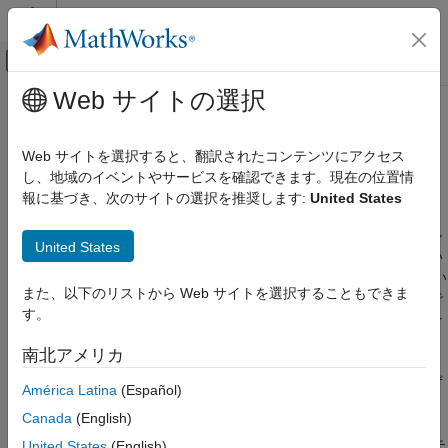
コンテンツへスキップ
MATLAB ヘルプ センター
オフキャンバス ナビゲーション メ
メインコンテンツ
Web サイトの選択
ドキュメンテーションのホーム
低水準 I/O によるバイナリ データ
MATLAB
のエクスポート
Web サイトを選択すると、翻訳されたコンテンツにアクセス
データのインポートと解析
し、地域のイベントやサービスを確認できます。現在の位置情
データのインポートとエクスポート
報に基づき、次のサイトの選択を推奨します:
United States
データをエクスポートする低水準関数
低水準ファイル I/O
"低水準ファイル I/O 関数" では、ファイルの読み取りとファイル
United States
低水準 I/O によるバイナリ データのエクスポ
へのデータの書き込みをほぼ直接に制御できます。ただし、使い
ート
やすい
"高水準関数" に比べて、これらの関数ではファイルについ
また、以下のリストから Web サイトを選択することもできま
項目一覧
て詳細な情報を指定する必要があります。高水準関数とそれらで
す。
サポートされるファイル形式の一覧は、
インポートとエクスポー
データをエクスポートする低水準関数
トでサポートされるファイル形式
を参照してください。
ファイルへのバイナリ データの書き込み
南北アメリカ
既存のバイナリ ファイルに対する上書きま
高水準関数でデータをエクスポートできない場合は、以下のいず
たは追加
América Latina
(Español)
れかを使用してください。
異なるシステムで使用するためのファイルの
Canada
(English)
作成
は、テキスト ファイルや ASCII ファイル、つまりテ
United States
(English)
fprintf
複素数の書き込みおよび読み取り