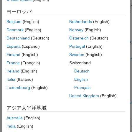
キスト エディター表示やスプレッドシートへのインポートが
参考
ヨーロッパ
可能なファイルに、書式設定済みデータを書き込みます。詳
細は、
低水準 I/O によるテキスト データ ファイルへのエク
Belgium
(English)
Netherlands
(English)
スポート
を参照してください。
Denmark
(English)
Norway
(English)
では、バイナリ データのストリームをファイルに書
fwrite
Deutschland
(Deutsch)
Österreich
(Deutsch)
き込みます。詳細は、
ファイルへのバイナリ データの書き込
España
(Español)
Portugal
(English)
み
を参照してください。
Finland
(English)
Sweden
(English)
France
(Français)
Switzerland
メモ
Ireland
(English)
Deutsch
®
低水準ファイル I/O 関数は、ANSI
標準 C ライブラリの
®
関数を基に構成されています。ただし、MATLAB
にはそ
Italia
(Italiano)
English
れらの関数の
"ベクトル化" バージョンが含まれており、
Luxembourg
(English)
Français
最小限の制御ループを使用して配列内のデータの読み取り
United Kingdom
(English)
と書き込みが行われます。
アジア太平洋地域
ファイルへのバイナリ データの書き込み
Australia
(English)
India
(English)
この例では、関数
を使用してバイナリ データのストリー
fwrite