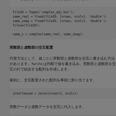
fileID = fopen(
'complex_adj.bin'
);

same_real = fread(fileID, [nrows, ncols], 
'double'
);

same_imag = fread(fileID, [nrows, ncols], 
'double'
);

fclose(fileID);

same_z = complex(same_real, same_imag);
実数部と虚数部の交互配置
代替方法として、値ごとに実数部と虚数部を交互に書き込む方法
があります。
は列順で値を書き込み、実数部と虚数部を交
fwrite
互の行で結合する配列を作成します。
最初に、交互配置された配列を事前に割り当てます。
interleaved = zeros(nrows*2, ncols);
実数データと虚数データを交互に代入します。