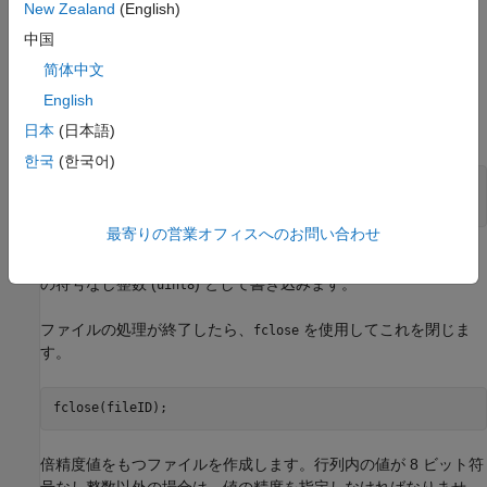
New Zealand
(English)
ムをファイルにエクスポートする方法を説明します。
中国
1 から 9 までの整数で
という名前のファイルを作成し
nine.bin
简体中文
ます。あらゆる低水準 I/O 関数で行うように、書き込みの前に
English
でファイルを開くかまたは作成し、ファイル識別子を取得
fopen
します。
日本
(日本語)
한국
(한국어)
fileID = fopen(
'nine.bin'
,
'w'
);

fwrite(fileID, [1:9]);
最寄りの営業オフィスへのお問い合わせ
既定の設定により、
では配列からの値を列順に 8 ビット
fwrite
の符号なし整数 (
) として書き込みます。
uint8
ファイルの処理が終了したら、
を使用してこれを閉じま
fclose
す。
fclose(fileID);
倍精度値をもつファイルを作成します。行列内の値が 8 ビット符
号なし整数以外の場合は、値の精度を指定しなければなりませ