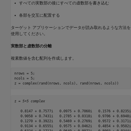
すべての実数部の後にすべての虚数部を書き込む
各部を交互に配置する
ターゲット アプリケーションでデータが読み取れるような方法を
使用してください。
実数部と虚数部の分離
複素数値を含む配列を作成します。
nrows = 5;

ncols = 5;

z = complex(rand(nrows, ncols), rand(nrows, ncols))
z = 
5×5 complex
   0.8147 + 0.7577i   0.0975 + 0.7060i   0.1576 + 0.8235i
   0.9058 + 0.7431i   0.2785 + 0.0318i   0.9706 + 0.6948i
   0.1270 + 0.3922i   0.5469 + 0.2769i   0.9572 + 0.3171i
   0.9134 + 0.6555i   0.9575 + 0.0462i   0.4854 + 0.9502i
   0.6324 + 0.1712i   0.9649 + 0.0971i   0.8003 + 0.0344i