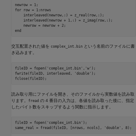
for
 row = 1:nrows

    interleaved(newrow,:) = z_real(row,:);

    interleaved(newrow + 1,:) = z_imag(row,:);

end
交互配置された値を
という名前のファイルに書
complex_int.bin
き込みます。
fileID = fopen(
'complex_int.bin'
,
'w'
);

fwrite(fileID, interleaved, 
'double'
);

fclose(fileID);
読み取り用にファイルを開き、そのファイルから実数値を読み取
ります。
の 4 番目の入力は、各値を読み取った後に、指定
fread
したバイト数をスキップするよう関数に指示します。
fileID = fopen(
'complex_int.bin'
);

same_real = fread(fileID, [nrows, ncols], 
'double'
, 8);