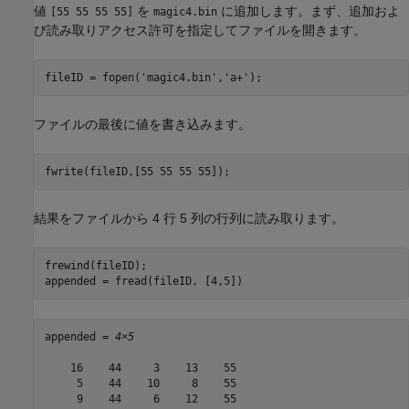
値
を
に追加します。まず、追加およ
[55 55 55 55]
magic4.bin
び読み取りアクセス許可を指定してファイルを開きます。
fileID = fopen(
'magic4.bin'
,
'a+'
);
ファイルの最後に値を書き込みます。
fwrite(fileID,[55 55 55 55]);
結果をファイルから 4 行 5 列の行列に読み取ります。
frewind(fileID);

appended = fread(fileID, [4,5])
appended = 
4×5
    16    44     3    13    55

     5    44    10     8    55

     9    44     6    12    55
