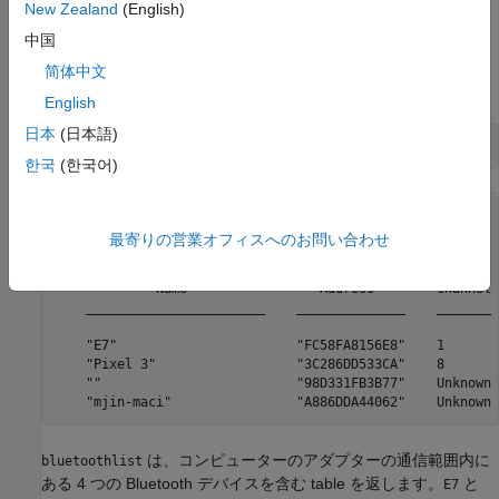
New Zealand
(English)
中国
を使用して、近くにある Bluetooth デバイスとそ
bluetoothlist
简体中文
の接続ステータスのリストを表示します。
English
日本
(日本語)
bluetoothlist
한국
(한국어)
ans =

最寄りの営業オフィスへのお問い合わせ
  4×4 table

             Name                 Address        Channel 
    _______________________    ______________    _______ 
    "E7"                       "FC58FA8156E8"    1       
    "Pixel 3"                  "3C286DD533CA"    8       
    ""                         "98D331FB3B77"    Unknown 
は、コンピューターのアダプターの通信範囲内に
bluetoothlist
ある 4 つの Bluetooth デバイスを含む table を返します。
と
E7