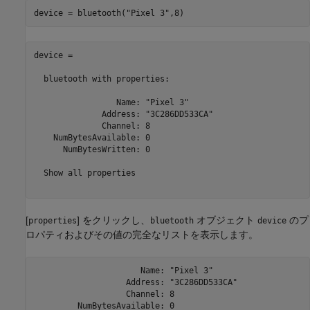
device = bluetooth(
"Pixel 3"
,8)
device = 

  bluetooth with properties:

                 Name: "Pixel 3"

              Address: "3C286DD533CA"

              Channel: 8

    NumBytesAvailable: 0

      NumBytesWritten: 0

  Show all properties

[
] をクリックし、
オブジェクト
のプ
properties
bluetooth
device
ロパティおよびその値の完全なリストを表示します。
                      Name: "Pixel 3"

                   Address: "3C286DD533CA"

                   Channel: 8

         NumBytesAvailable: 0
