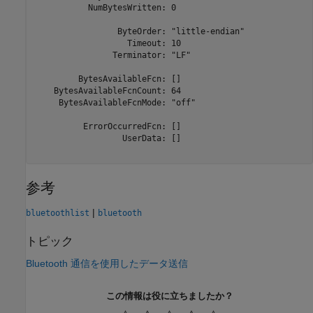
           NumBytesWritten: 0

                 ByteOrder: "little-endian"

                   Timeout: 10

                Terminator: "LF"

         BytesAvailableFcn: []

    BytesAvailableFcnCount: 64

     BytesAvailableFcnMode: "off"

          ErrorOccurredFcn: []

                  UserData: []

参考
|
bluetoothlist
bluetooth
トピック
Bluetooth 通信を使用したデータ送信
この情報は役に立ちましたか？