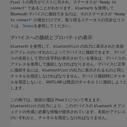
の両方がリストに示され、ステータスが
Pixel 3
"Ready to
であることがわかります。
を使用して
connect"
bluetooth
Bluetooth デバイスに接続できるのは、そのステータスが
"Ready
の場合だけです。取り得るステータスの完全なリス
to connect"
トは、
Status
を参照してください。
デバイスへの接続とプロパティの表示
を使用して、
の出力に表示された名前
bluetooth
bluetoothlist
かアドレスのいずれかによってデバイスに接続できます。デバイ
スの名前として空の文字列が表示されている場合は、デバイスの
アドレスを使用して接続しなければなりません。デバイスに正常
に接続するには、
の出力に表示されるものと同じ
bluetoothlist
チャネルを指定しなければなりません。デバイス接続時にチャネ
ルを指定しないと、MATLAB は既定のチャネル 1 に接続しようと
します。
この例では、前節の電話 Pixel 3 について考えます。
の出力により、このデバイスの
オブジ
bluetoothlist
bluetooth
ェクトの作成に必要な情報が提供されています。名前かアドレス
のいずれかと、チャネルを指定しなければなりません。