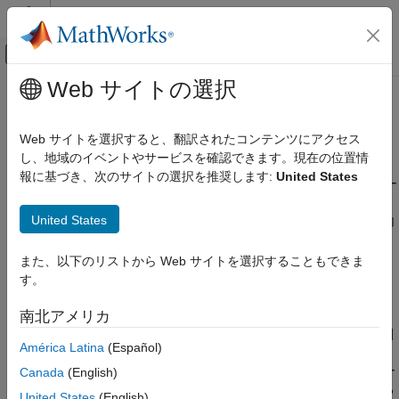
コンテンツへスキップ
MATLAB ヘルプ センター
オフキャンバス ナビゲーション メ
メインコンテンツ
Web サイトの選択
ドキュメンテーションのホーム
Bluetooth
通信設定の構成
MATLAB
Web サイトを選択すると、翻訳されたコンテンツにアクセス
データのインポートと解析
デバイスの検出
し、地域のイベントやサービスを確認できます。現在の位置情
データのインポートとエクスポート
報に基づき、次のサイトの選択を推奨します:
United States
®
®
MATLAB
から Bluetooth
デバイスに接続するには、コンピュー
ハードウェアとネットワーク通信
ターに内蔵または外付けの Bluetooth アダプターが備わっている
Bluetooth 通信
United States
必要があります。アダプターはクエリされたときに、通信範囲内
にある Bluetooth デバイスを特定します。コンピューターの
Bluetooth 通信設定の構成
Bluetooth 設定で、近くにあるデバイスを特定した後、MATLAB
また、以下のリストから Web サイトを選択することもできま
項目一覧
から接続する前に、まずそのデバイスとコンピューターをペアリ
す。
デバイスの検出
ングする必要があります。
南北アメリカ
デバイスへの接続とプロパティの表示
®
Windows
では、デバイスのペアリングは、
[設定]
、
[デバイス]
参考
América Latina
(Español)
、
[Bluetooth またはその他のデバイスを追加する]
で設定でき
ます。以下は、通信範囲内にある 2 つのデバイス (
というオー
Canada
(English)
E7
ディオ デバイスと
という電話) がペアリングされている
Pixel 3
United States
(English)