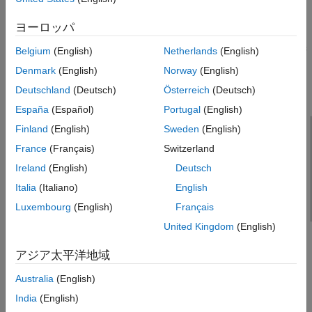
Windows Bluetooth の設定を示します。これらは、
の出力で表示される名前と同じです。
bluetoothlist
ヨーロッパ
Belgium
(English)
Netherlands
(English)
Denmark
(English)
Norway
(English)
Deutschland
(Deutsch)
Österreich
(Deutsch)
España
(Español)
Portugal
(English)
Finland
(English)
Sweden
(English)
France
(Français)
Switzerland
Ireland
(English)
Deutsch
Italia
(Italiano)
English
Luxembourg
(English)
Français
United Kingdom
(English)
アジア太平洋地域
Australia
(English)
India
(English)