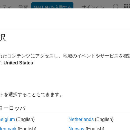
ニティ
学習
サインイン
MATLAB を入手する
ンテーション
例
関数
アプリ
ビデオ
MATLAB Ans
ータのインポートと解析
択
ファイルなどのデータのインポートおよびエクスポート、デー
されたコンテンツにアクセスし、地域のイベントやサービスを
ト ファイル、スプレッドシート、ハードウェア、その他のソフ
:
United States
ータを調査して、トレンドの特定、仮説の検定、および不確か
、可視化、およびモデルを作成します。
ゴリ
イトを選択することもできます。
のインポートとエクスポート
ヨーロッパ
ト ファイル、スプレッドシート、その他のファイル形式、ハード
ファイルとビッグ データ
Belgium
(English)
Netherlands
(English)
ファイルや大規模なデータセットへのアクセスおよび処理
Denmark
(English)
Norway
(English)