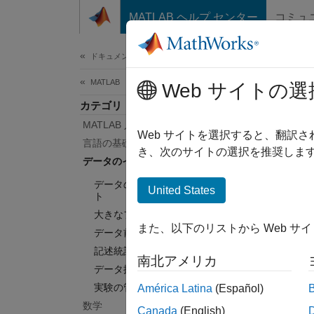
コンテンツへスキップ
MATLAB ヘルプ センター
コミュ
ドキュメ
ドキュメンテーションのホーム
MATLAB
デ
Web サイトの選
カテゴリ
MATLAB 入門
大規模
Web サイトを選択すると、翻訳
言語の基礎
テキス
き、次のサイトの選択を推奨します
データのインポートと解析
す。デ
データのインポートとエクスポー
リズム
United States
ト
大きなファイルとビッグ データ
カテ
また、以下のリストから Web サ
データ前処理
データ
記述統計と洞察
南北アメリカ
テキス
データ探索
実験の管理
大きな
América Latina
(Español)
多数の
数学
Canada
(English)