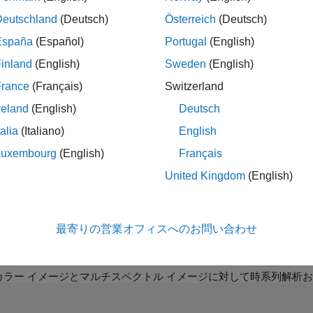
前処理
Deutschland
(Deutsch)
Österreich
(Deutsch)
のクリーニング、正規化、集計、および解析
España
(Español)
Portugal
(English)
計と洞察
inland
(English)
Sweden
(English)
計と回帰モデルを使用してデータを要約する
France
(Français)
Switzerland
探索
またはソニフィケーションを使用してデータを探索する
reland
(English)
Deutsch
管理
talia
(Italiano)
English
®
AB
コードを実行するための計算実験を設計する
Luxembourg
(English)
Français
United Kingdom
(English)
用リソース
最寄りの営業オフィスへのお問い合わせ
データの可視化と解析
のカラー イメージとマルチスペクトル イメージに対して時系列解