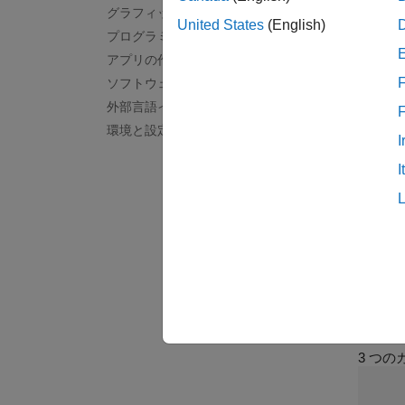
グラフィックス
データ
United States
(English)
プログラミング
データ
アプリの作成
記述統
F
ソフトウェア開発
記述統
外部言語インターフェイス
データ
環境と設定
可視化
I
実験の
I
MATL
授業
気候
3 つ