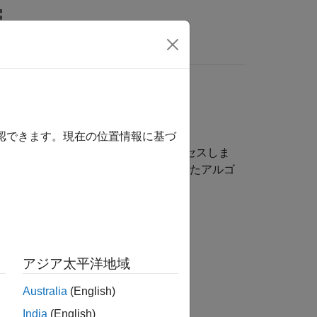
wers
タの前処理、可視化および確認
確認できます。現在の位置情報に基づ
トウェア、Web などのデータにアクセスしま
さの推定を行います。カスタマイズしたアルゴ
アジア太平洋地域
ウェア、Web アクセス
Australia
(English)
India
(English)