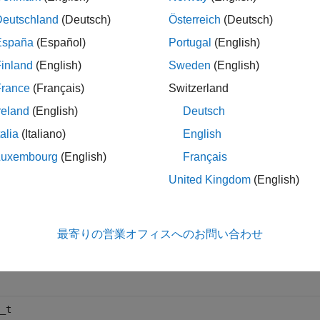
クルード:
RowMajorIterator.hpp
Deutschland
(Deutsch)
Österreich
(Deutsch)
España
(Español)
Portugal
(English)
プレート パラメーター
inland
(English)
Sweden
(English)
France
(Français)
Switzerland
参照先の要素の型。
reland
(English)
Deutsch
talia
(Italiano)
English
プレートのインスタンス化
Luxembourg
(English)
Français
e
United Kingdom
(English)
最寄りの営業オフィスへのお問い合わせ
t
_t