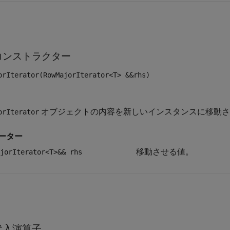
コンストラクター
orIterator(RowMajorIterator<T> &&rhs)
オブジェクトの内容を新しいインスタンスに移動さ
orIterator
ーター
移動させる値。
jorIterator<T>&& rhs
代入演算子