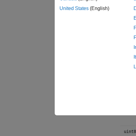
イン
United States
(English)
テン
F
T
I
I
テン
doubl
float
int8_
uint8