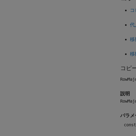
コ
代
移
移
コピ
RowMaj
説明
RowMaj
パラメ
const