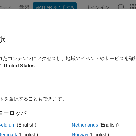
ニティ
学習
サインイン
MATLAB を入手する
ンテーション
例
関数
アプリ
ビデオ
MATLAB Ans
lab::data::RowMajorIterator<T>
択
のランダム アクセス反復子を提供する、テンプレート化された C
されたコンテンツにアクセスし、地域のイベントやサービスを
a 以降
:
United States
は、行優先の順序で配列内の要素を反復します。詳
orIterator
ス反復子
を参照してください。
イトを選択することもできます。
スの詳細
ヨーロッパ
空間:
matlab::data
Belgium
(English)
Netherlands
(English)
Denmark
(English)
Norway
(English)