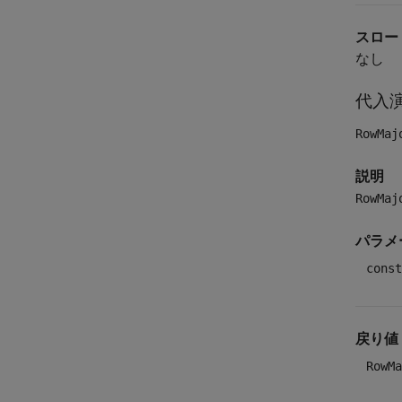
スロー
なし
代入
RowMaj
説明
RowMaj
パラメ
const
戻り値
RowMa