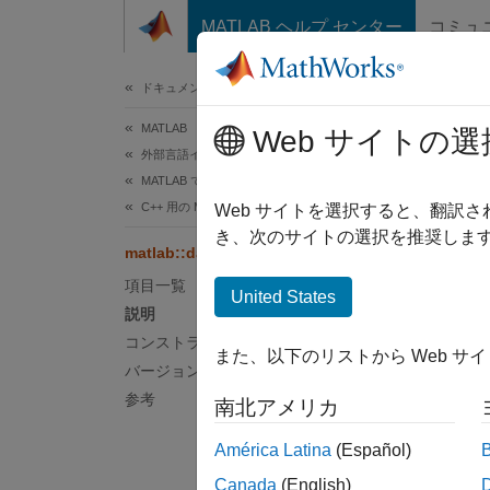
コンテンツへスキップ
MATLAB ヘルプ センター
コミュ
ドキュメ
ドキュメンテーションのホーム
MATLAB
mat
Web サイトの選
外部言語インターフェイス
MATLAB での C++
C++ 用の MATLAB データ API
行優先
Web サイトを選択すると、翻訳
R2022
き、次のサイトの選択を推奨します
matlab::data::RowMajorIterator<T>
説明
項目一覧
United States
RowMaj
説明
アクセ
コンストラクター
また、以下のリストから Web サ
バージョン履歴
クラ
参考
南北アメリカ
名前
América Latina
(Español)
Canada
(English)