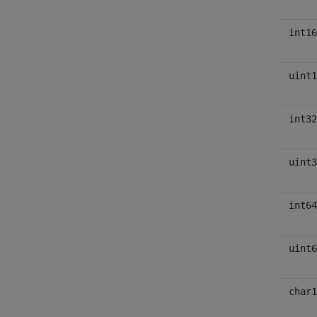
int16
uint1
int32
uint3
int64
uint6
char1