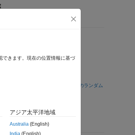
wers
++ クラス
確認できます。現在の位置情報に基づ
細については、
MATLAB データ API のランダム
アジア太平洋地域
Australia
(English)
India
(English)