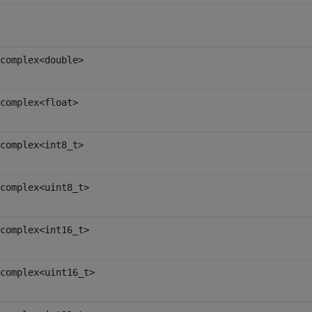
complex<double>
complex<float>
complex<int8_t>
complex<uint8_t>
complex<int16_t>
complex<uint16_t>