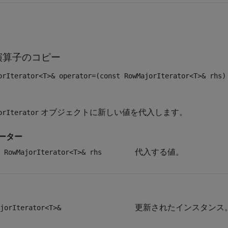
演算子のコピー
orIterator<T>& operator=(const RowMajorIterator<T>& rhs)
オブジェクトに新しい値を代入します。
orIterator
ーター
代入する値。
 RowMajorIterator<T>& rhs
更新されたインスタンス
jorIterator<T>&