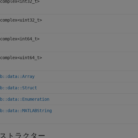
complex<int32_t>
complex<uint32_t>
complex<int64_t>
complex<uint64_t>
b::data::Array
b::data::Struct
b::data::Enumeration
b::data::MATLABString
ストラクター