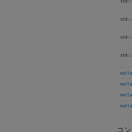
std::
std::
std::
std::
matla
matla
matla
matla
コン