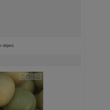
object.
r