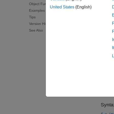
drawfr
Object Functions
United States
(English)
Examples
Tips
F
Version History
See Also
I
I
Crea
You ca
Us
Us
ad
Synta