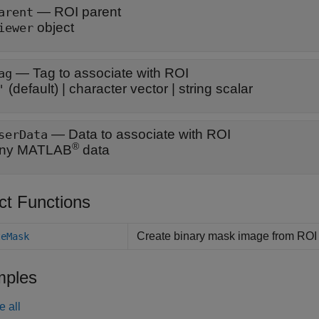
—
ROI parent
arent
object
iewer
—
Tag to associate with ROI
ag
(default) |
character vector
|
string scalar
'
—
Data to associate with ROI
serData
®
ny MATLAB
data
ct Functions
Create binary mask image from ROI
teMask
ples
e all