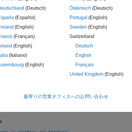
instead.
eehand
Deutschland
(Deutsch)
Österreich
(Deutsch)
España
(Español)
Portugal
(English)
inland
(English)
Sweden
(English)
France
(Français)
Switzerland
reland
(English)
Deutsch
talia
(Italiano)
English
tion
Luxembourg
(English)
Français
n create a
object in these ways:
Freehand
United Kingdom
(English)
e the
function to interactively draw the ROI in a specifie
uidraw
最寄りの営業オフィスへのお問い合わせ
e the
function described here
images.ui.graphics.roi.Freehand
ding the object to the
property of a
object.
Annotations
Viewer
x