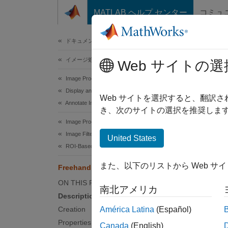
コンテンツへスキップ
MATLAB ヘルプ センター
コミュ
ドキュメ
ドキュメンテーションのホーム
イメージ処理とコンピューター ビジョン
Fre
Web サイトの選
Image Processing Toolbox
Display and Exploration
Freeha
Web サイトを選択すると、翻訳
Annotate Image Displays and Draw ROIs
Since 
き、次のサイトの選択を推奨します
expand 
Image Processing Toolbox
Image Filtering and Enhancement
United States
Desc
ROI-Based Processing
また、以下のリストから Web サ
Freehand
A
Free
appeara
ON THIS PAGE
南北アメリカ
Description
Viewer
Creation
América Latina
(Español)
using
i
Properties
Canada
(English)