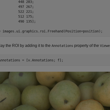
          448 283; 

          497 267;

          522 221;

          512 175;

          490 135];

= images.ui.graphics.roi.Freehand(Position=position);
ay the ROI by adding it to the
property of the
Annotations
Viewe
Annotations = [v.Annotations; f];