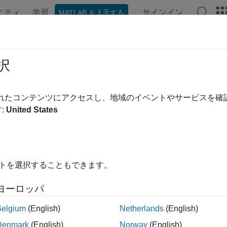
ニティ
学習
サインイン
MATLAB を入手する
ンテーション
例
関数
アプリ
Videos
Answers
ehand
択
nd annotation
されたコンテンツにアクセスし、地域のイベントやサービスを
R2026a
:
United States
all in page
ription
イトを選択することもできます。
object labels a hand-drawn closed path in a
object. 
hand
Viewer
nce and behavior of the freehand annotation.
ヨーロッパ
-based ROIs provide high-performance interactions with images
Belgium
(English)
Netherlands
(English)
and
, respectively. To draw a freehand annota
mageshow
volshow
Denmark
(English)
Norway
(English)