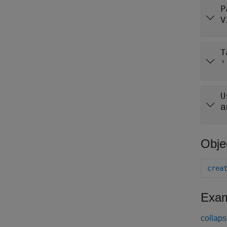
P
V
T
'
U
a
Obje
crea
Exam
collaps