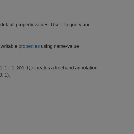
 default property values. Use
to query and
f
 writable
properties
using name-value
creates a freehand annotation
1 1; 1 200 1])
0, 1).