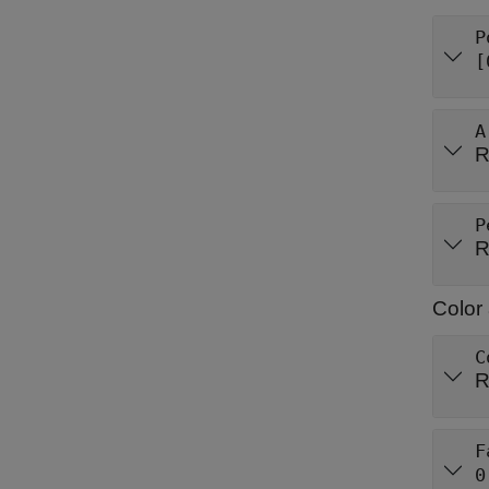
P
[
A
R
P
R
Color 
C
R
F
0