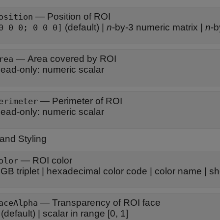
—
Position of ROI
osition
(default) |
n
-by-3 numeric matrix
|
n
-b
0 0 0; 0 0 0]
—
Area covered by ROI
rea
ead-only:
numeric scalar
—
Perimeter of ROI
erimeter
ead-only:
numeric scalar
and Styling
—
ROI color
olor
GB triplet
|
hexadecimal color code
|
color name
|
sh
—
Transparency of ROI face
aceAlpha
(default) |
scalar in range [0, 1]