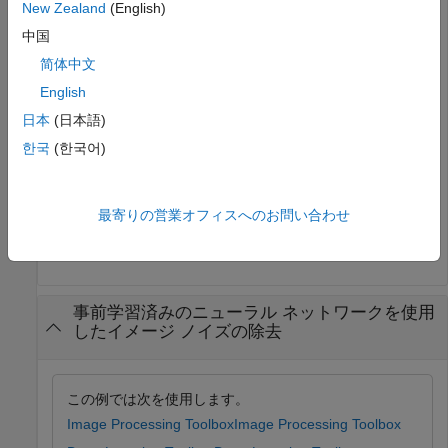
New Zealand
(English)
net = 

中国
  dlnetwork with properties:

简体中文
         Layers: [58×1 nnet.cnn.layer.Layer]

English
    Connections: [57×2 table]

     Learnables: [76×3 table]

日本
(日本語)
          State: [36×3 table]

     InputNames: {'InputLayer'}

한국
(한국어)
    OutputNames: {'Conv20'}

    Initialized: 1

  View summary with summary.

最寄りの営業オフィスへのお問い合わせ
事前学習済みのニューラル ネットワークを使用
したイメージ ノイズの除去
この例では次を使用します。
Image Processing Toolbox
Image Processing Toolbox