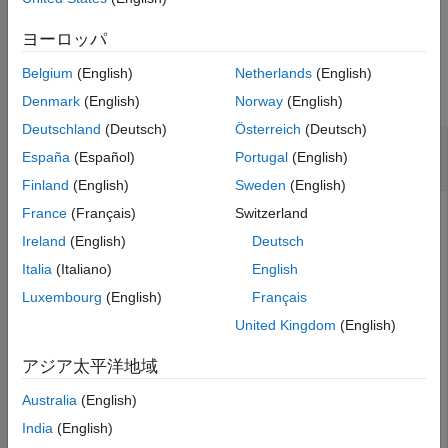
例
参考
ヨーロッパ
例
Belgium
(English)
Netherlands
(English)
すべて折りたたむ
Denmark
(English)
Norway
(English)
Deutschland
(Deutsch)
Österreich
(Deutsch)
事前学習済みのイメージ ノイズ除去ネットワー
España
(Español)
Portugal
(English)
クの取得
Finland
(English)
Sweden
(English)
France
(Français)
Switzerland
この例では次を使用します。
Ireland
(English)
Deutsch
Image Processing Toolbox
Image Processing Toolbox
Italia
(Italiano)
English
Deep Learning Toolbox
Deep Learning Toolbox
Luxembourg
(English)
Français
United Kingdom
(English)
事前学習済みのイメージ ノイズ除去畳み込みニューラル ネ
ットワーク "DnCNN" を取得します。
アジア太平洋地域
Australia
(English)
net = denoisingNetwork(
"DnCNN"
)
India
(English)