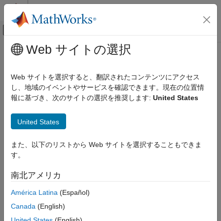
コンテンツへスキップ
MATLAB ヘルプ センター
オフキャンバス ナビゲーション メ
メインコンテンツ
Web サイトの選択
ドキュメンテーションのホーム
denoisingNetwork
イメージ処理とコンピューター ビジョン
Web サイトを選択すると、翻訳されたコンテンツにアクセス
イメージ ノイズ除去ネットワークの取得
し、地域のイベントやサービスを確認できます。現在の位置情
Image Processing Toolbox
報に基づき、次のサイトの選択を推奨します:
United States
イメージ処理の深層学習
ページ内をすべて折りたたむ
構文
denoisingNetwork
United States
項目一覧
net = denoisingNetwork(modelName)
また、以下のリストから Web サイトを選択することもできま
構文
説明
す。
説明
は、
によって指
= denoisingNetwork(
)
modelName
net
modelName
例
南北アメリカ
定された事前学習済みのイメージ ノイズ除去深層ニューラル ネ
入力引数
ットワークを返します。
América Latina
(Español)
出力引数
参照
Canada
(English)
この関数には Deep Learning Toolbox™ が必要です。
バージョン履歴
United States
(English)