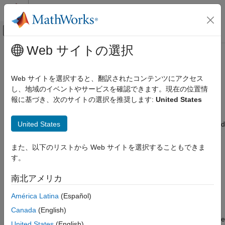
コンテンツへスキップ
MATLAB ヘルプ センター
オフキャンバス ナビゲーション メ
メインコンテンツ
Web サイトの選択
ドキュメンテーションのホーム
Polynomial Model Estimation
制御システム
Algorithms
Web サイトを選択すると、翻訳されたコンテンツにアクセス
し、地域のイベントやサービスを確認できます。現在の位置情
System Identification Toolbox
報に基づき、次のサイトの選択を推奨します:
United States
Linear Model Identification
For linear ARX and AR models, you can choose between the
ARX and IV algorithms.
ARX
implements the least-squares
Input-Output Polynomial Models
United States
estimation method that uses QR-factorization for overdetermined
linear equations.
IV
is the
instrument variable method
. For more
Polynomial Model Estimation Algorithms
information about IV, see the section on variance-optimal
また、以下のリストから Web サイトを選択することもできま
ON THIS PAGE
instruments in
System Identification: Theory for the User
,
す。
See Also
Second Edition, by Lennart Ljung, Prentice Hall PTR, 1999.
南北アメリカ
The ARX and IV algorithms treat noise differently. ARX assumes
América Latina
(Español)
white noise. However, the instrumental variable algorithm, IV, is
not sensitive to noise color. Thus, use IV when the noise in your
Canada
(English)
system is not completely white and it is incorrect to assume white
United States
(English)