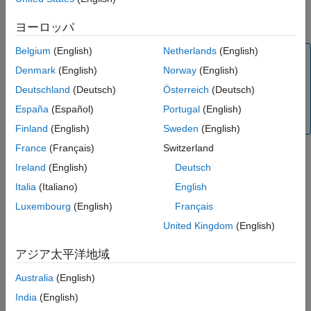
noise. If the models you obtained using ARX are inaccurate, try
using IV.
ヨーロッパ
Belgium
(English)
Netherlands
(English)
Note
Denmark
(English)
Norway
(English)
AR models apply to time-series data, which has no input.
Deutschland
(Deutsch)
Österreich
(Deutsch)
For more information, see
Time Series Analysis
. For
more information about working with AR and ARX
España
(Español)
Portugal
(English)
models, see
Input-Output Polynomial Models
.
Finland
(English)
Sweden
(English)
France
(Français)
Switzerland
See Also
Ireland
(English)
Deutsch
|
|
ar
arx
iv4
Italia
(Italiano)
English
Luxembourg
(English)
Français
Topics
United Kingdom
(English)
What Are Polynomial Models?
アジア太平洋地域
How useful was this information?
Australia
(English)
India
(English)