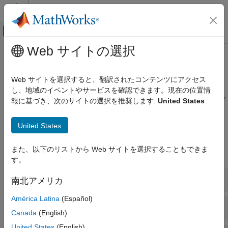
コンテンツへスキップ
MATLAB ヘルプ センター
オフキャンバス ナビゲーション メ
メインコンテンツ
Web サイトの選択
ドキュメンテーションのホーム
バルブとオリフィス
物理モデリング
Web サイトを選択すると、翻訳されたコンテンツにアクセス
流体の流量制御の可変局所的制限
し、地域のイベントやサービスを確認できます。現在の位置情
Simscape Fluids
以下のブロックを使用して、気体ドメインのオリフィスとバルブ
報に基づき、次のサイトの選択を推奨します:
United States
Gas ライブラリ
をモデル化します。
カテゴリ
United States
Simscape ブロック
アクチュエータ
ターボ機械
また、以下のリストから Web サイトを選択することもできま
すべて展開する
バルブとオリフィス
す。
パイプと継手
オリフィス
南北アメリカ
América Latina
(Español)
方向制御バルブ
Canada
(English)
United States
(English)