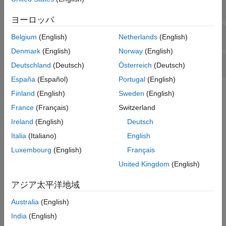
流量制御オリフィス
ヨーロッパ
圧力制御バルブ
Belgium
(English)
Netherlands
(English)
Denmark
(English)
Norway
(English)
バルブ アクチュエータと力
Deutschland
(Deutsch)
Österreich
(Deutsch)
España
(Español)
Portugal
(English)
トピック
Finland
(English)
Sweden
(English)
France
(Français)
Switzerland
Modeling Directional Valves in Simscape Fluids
Ireland
(English)
Deutsch
Selecting and parameterizing directional control valves in
Simscape™ Fluids™
.
Italia
(Italiano)
English
Luxembourg
(English)
Français
Building a Custom Valve
United Kingdom
(English)
Model a custom valve with orifice blocks.
アジア太平洋地域
注目の例
Australia
(English)
真空ブースター
India
(English)
この例では、真空ブースターをモデル化、パラメーター化、およ