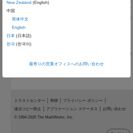
びテストする方法を示します。このモデルは、ブレーキ真空ブー
New Zealand
(English)
スターに加えられる力と生成される力の間のプロットを生成する
中国
ために使用されます。
モデルを開く
简体中文
Hydrogen Refueling Station
English
Models a hydrogen refueling station. Hydrogen is stored in low-
日本
(日本語)
pressure storage tanks at 200 bar at the station. A 3-stage
intercooled compressor maintains the necessary pressure in a
한국
(한국어)
cascade buffer storage system so that the station is ready to
dispatch hydrogen to any connected vehicles. The buffer is
モデルを開く
divided into high-pressure tanks at 950 bar, medium-pressure
この情報は役に立ちましたか？
最寄りの営業オフィスへのお問い合わせ
tanks at 650 bar, and low-pressure tanks at 450 bar. To avoid
wasting compression energy, the lowest pressure buffer that is
greater than the vehicle tank pressure is used to dispatch
hydrogen. Priority valves switches between the different buffer
tanks to control which buffer tanks to fill and discharge from.
トラストセンター
商標
プライバシー ポリシー
違法コピー防止
アプリケーション ステータス
お問い合わせ
© 1994-2026 The MathWorks, Inc.