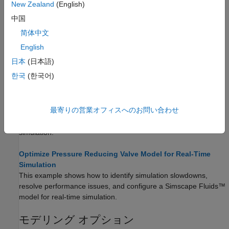
performance with parameter estimation.
New Zealand
(English)
中国
Simscape Fluids のリアルタイム シミュ
简体中文
レーション
English
Develop Simscape Fluids Models for Efficient Simulations
日本
(日本語)
and Real-Time Applications
한국
(한국어)
Advice and best strategies for developing Simscape Fluids
models to run in real-time.
最寄りの営業オフィスへのお問い合わせ
Configure a Hydraulic Lift Model for Real-Time Simulation
This example shows how to configure a model for real-time
simulation.
Optimize Pressure Reducing Valve Model for Real-Time
Simulation
This example shows how to identify simulation slowdowns,
resolve performance issues, and configure a Simscape Fluids™
model for real-time simulation.
モデリング オプション