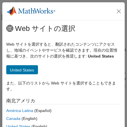
コンテンツへスキップ
MATLAB ヘルプ センター
オフキャンバス ナビゲーション メ
メインコンテンツ
Web サイトの選択
ドキュメンテーションのホーム
モデル化の基礎とプロセス
物理モデリング
Web サイトを選択すると、翻訳されたコンテンツにアクセス
流体システムのモデル化手法、制約、およびベスト プラクティス
し、地域のイベントやサービスを確認できます。現在の位置情
Simscape Fluids
Simscape™ Fluids™
は、物理システムを、割り当てられた流体
報に基づき、次のサイトの選択を推奨します:
United States
カテゴリ
ドメインと専用のコンポーネント (等温液体ポンプ、二相流体熱
Simscape Fluids 入門
交換器、気体熱液体アクチュエータなど) をもつネットワークと
United States
してモデル化します。各コンポーネントには、その端子で測定で
モデル化の基礎とプロセス
きるスルー変数とアクロス変数がそれぞれ 1 つ以上あります。ブ
適用例
また、以下のリストから Web サイトを選択することもできま
ロック変数の詳細については、
物理ネットワークのモデル化の基
Fluid Network Interfaces ライブラリ
す。
本原則
を参照してください。また、Simscape でのモデル化の詳
熱交換器
細については、
物理モデル作成の基本的な手順
を参照してくださ
南北アメリカ
Isothermal Liquid ライブラリ
い。
Thermal Liquid ライブラリ
América Latina
(Español)
モデル化の基礎
Two-Phase Fluid ライブラリ
Canada
(English)
Gas ライブラリ
How the Solver Calculates Simscape Fluids Block
United States
(English)