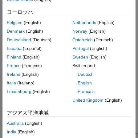
Moist Air ライブラリ
Equations
ヨーロッパ
How the
Simscape Fluids
equations are assembled.
Belgium
(English)
Netherlands
(English)
冷凍サイクルのモデル化
Denmark
(English)
Norway
(English)
閉ループ冷凍サイクルのモデルに関する考慮事項。
Deutschland
(Deutsch)
Österreich
(Deutsch)
Numerical Smoothing
España
(Español)
Portugal
(English)
Numerical smoothing applied to block variables for increased
Finland
(English)
Sweden
(English)
simulation robustness.
France
(Français)
Switzerland
Choosing a Fluid Power Source
Ireland
(English)
Deutsch
Considerations for modeling fluid power.
Italia
(Italiano)
English
検証、妥当性確認、最適化
Luxembourg
(English)
Français
United Kingdom
(English)
Validating Flow Response with the Simulation Data
Inspector
アジア太平洋地域
Workflow example of validating a Simscape Fluids model.
Australia
(English)
Perform Parameter Estimation on a Heat Exchanger
India
(English)
®
Use
Simulink
Design Optimization™
to optimize heat exchanger