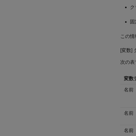
ク
固
この情
[変数
次の表
変数
名前
名前
名前