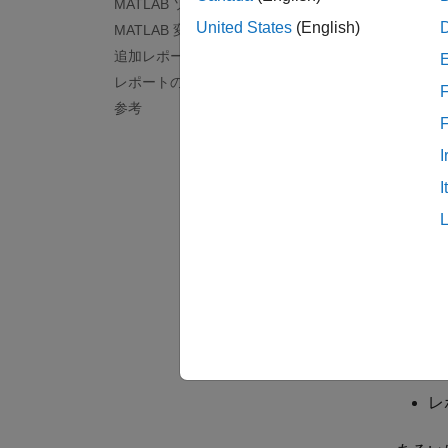
MATLAB ソース
United States
(English)
レポ
MATLAB 変数
追加レポート
レポー
レポートの制限
生成と
F
参考
HDL
I
H
I
[
る
コマン
レ
レ