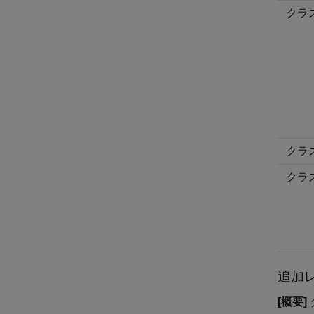
クラ
クラ
クラ
追加
[概要]