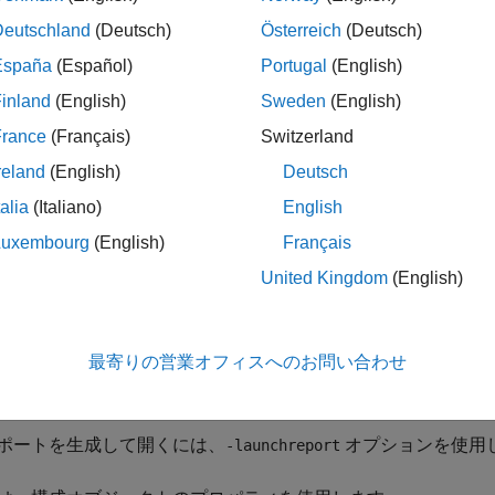
Deutschland
(Deutsch)
Österreich
(Deutsch)
ートの生成
España
(Español)
Portugal
(English)
ト生成を有効にすると、コード ジェネレーターでコード生成
表示を制御するには、アプリ設定、
オプションまたは
codegen
inland
(English)
Sweden
(English)
France
(Français)
Switzerland
 Coder アプリで、次の手順を実行します。
reland
(English)
Deutsch
DL Coder ワークフロー アドバイザーを開きます。
talia
(Italiano)
English
Luxembourg
(English)
Français
HDL コード生成] ステップのオプションで、
[コーディング スタイ
United Kingdom
(English)
[レポートの生成]
チェック ボックスをオンにします。
ド ラインにおいて、次の
オプションを使用します。
codegen
最寄りの営業オフィスへのお問い合わせ
ポートを生成するには、
オプションを使用します。
-report
ポートを生成して開くには、
オプションを使用
-launchreport