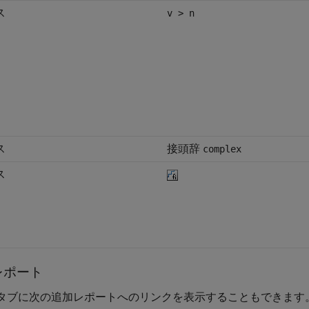
ス
v > n
ス
接頭辞
complex
ス
レポート
タブに次の追加レポートへのリンクを表示することもできます