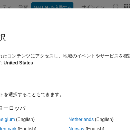
ニティ
学習
サインイン
MATLAB を入手する
ンテーション
例
関数
ブロック
アプリ
ビデオ
択
ージの内容は最新ではありません。最新版の英語を参照するに
ード生成レポート
されたコンテンツにアクセスし、地域のイベントやサービスを
:
United States
 Coder™ は、次を実行するのに役立つコード生成レポートを作
®
ード生成の問題をデバッグし、MATLAB
コードがコード生成
イトを選択することもできます。
成された HDL コードを表示する。
ヨーロッパ
ード ジェネレーターで MATLAB コード内の変数と式の型
Belgium
(English)
Netherlands
(English)
加のレポートにアクセスする。
Denmark
(English)
Norway
(English)