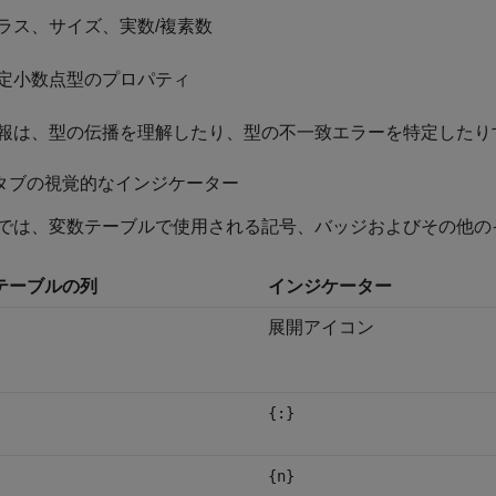
ラス、サイズ、実数/複素数
定小数点型のプロパティ
報は、型の伝播を理解したり、型の不一致エラーを特定したり
] タブの視覚的なインジケーター
では、変数テーブルで使用される記号、バッジおよびその他の
テーブルの列
インジケーター
展開アイコン
{:}
{n}