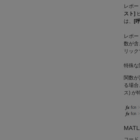
レポー
スト]
は、
[
レポー
数が含
リック
特殊な
関数が
る場合
ス) 
MATL
コード