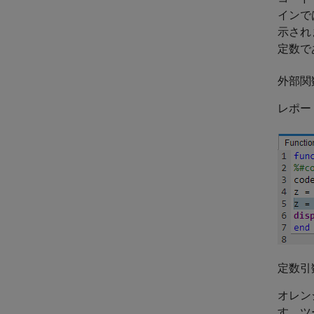
インで
示され
定数で
外部関
レポー
定数引
オレン
す。ツ