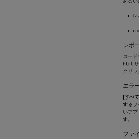
あるい
レ
co
レポ
コード
サ
html
クリッ
エラ
[すべ
するソ
いアプ
す。
ファ