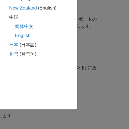
New Zealand
(English)
中国
レポートが作成されます。コード生成レポートの
構成オブジェクトのプロパティを使用します。
简体中文
English
日本
(日本語)
한국
(한국어)
ル]
タブの
[生成されたコードのコメント]
にあ
します。