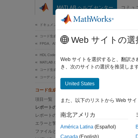
コンテンツへスキップ
MATLAB ヘルプ センター
コミュ
ドキュメ
ドキュメンテーションのホーム
コード生成
Web サイトの選
このペ
FPGA、ASIC、および SoC 開発
コ
HDL Coder
Web サイトを選択すると、翻訳
MATLAB からの HDL コード生成
き、次のサイトの選択を推奨します
コード生成
HDL
コーディング標準とレポート
United States
コ
コード生成レポート
項目一覧
また、以下のリストから Web サ
生
レポートの生成
南北アメリカ
レポートの場所
コ
エラーと警告
América Latina
(Español)
ファイルと関数
追
Canada
(English)