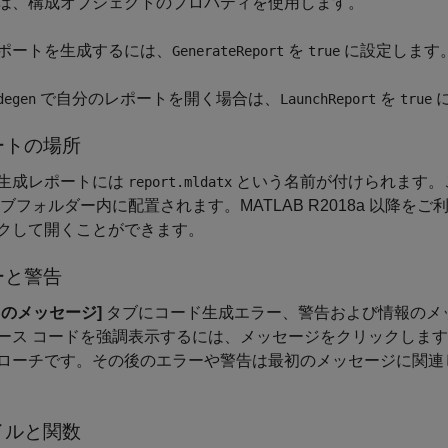
は、構成オブジェクトのプロパティを使用します。
ポートを生成するには、
を
に設定します
GenerateReport
true
で自分のレポートを開く場合は、
を
degen
LaunchReport
true
ートの場所
生成レポートには
という名前が付けられます。
report.mldatx
ブフォルダー内に配置されます。MATLAB R2018a 以降を
クして開くことができます。
ーと警告
てのメッセージ]
タブにコード生成エラー、警告および情報のメ
ース コードを強調表示するには、メッセージをクリックしま
ローチです。その後のエラーや警告は最初のメッセージに関連
イルと関数