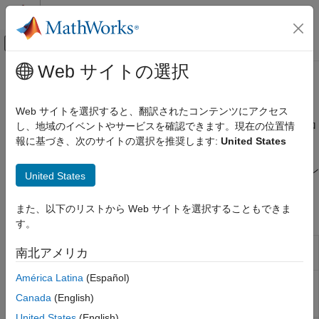
コンテンツへスキップ
MATLAB ヘルプ センター
オフキャンバス ナビゲーション メ
メインコンテンツ
Web サイトの選択
ドキュメンテーションのホーム
RCP and HIL のブロック
コード生成
Web サイトを選択すると、翻訳されたコンテンツにアクセス
FPGA、ASIC、および SoC 開発
RCP and HIL ライブラリのブロックを使用したラピッド制御プロ
し、地域のイベントやサービスを確認できます。現在の位置情
トタイピング (RCP) とハードウェアインザループ (HIL) テスト
報に基づき、次のサイトの選択を推奨します:
United States
HDL Coder
HDL Coder ライブラリのブロックを使用して、ターゲット デバ
リアルタイム ハードウェア展開
イスでラピッド制御プロトタイピング (RCP) とハードウェアイン
United States
カテゴリ
ザループ (HIL) テストを実行できます。
Simulink Real-Time FPGA I/O モジュール
また、以下のリストから Web サイトを選択することもできま
ブロック
Simscape ハードウェアインザループ ワー
す。
クフロー
Sparse Matrix-
Multiply sparse matrix with input vector
RCP and HIL のブロック
南北アメリカ
Vector Product
(R2024b 以降)
América Latina
(Español)
HDL
Implement truth table
(R2024b 以降)
Combinatorial
Canada
(English)
Logic
United States
(English)