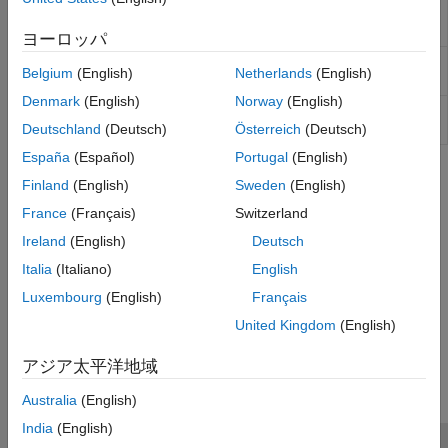
PWM
入力デューティ比に対応する理想的なパ
ルス幅変調信号を出力する
ヨーロッパ
Discrete State-
離散状態空間システムの実現
Belgium
(English)
Netherlands
(English)
Space
Denmark
(English)
Norway
(English)
Fixed-Point
離散時間状態空間を実現
State-Space
Deutschland
(Deutsch)
Österreich
(Deutsch)
España
(Español)
Portugal
(English)
トピック
Finland
(English)
Sweden
(English)
France
(Français)
Switzerland
Resonant LLC Converter for Real-Time FPGA Deployment
Model a resonant LLC converter by using Simscape™ switches,
Ireland
(English)
Deutsch
generate HDL code and synthesize the results for real-time
Italia
(Italiano)
English
simulation.
Luxembourg
(English)
Français
この情報は役に立ちましたか？
United Kingdom
(English)
アジア太平洋地域
Australia
(English)
India
(English)