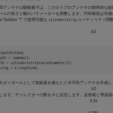
田アンテナの駆動素子は、このタイプのアンテナの標準的な励
ールの長さと幅のパラメーターを調整します。円筒構造は等価
na Toolbox ™ で使用可能な
ユーティリティ関
cylinder2strip
λ
/
2
ipoleFolded;

gth = lambda/2;

dth = cylinder2strip(wirediameter/2);

acing = d.Length/60;
みダイポールとして励振器を備えた八木宇田アンテナを作成し
λ
/
2
します。ディレクターの数を 4 に設定します。反射鏡と導波
0
.
3
λ
0
.
2
5
λ