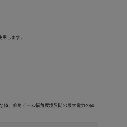
使用します。
小さな値、仰角ビーム幅角度境界間の最大電力の値