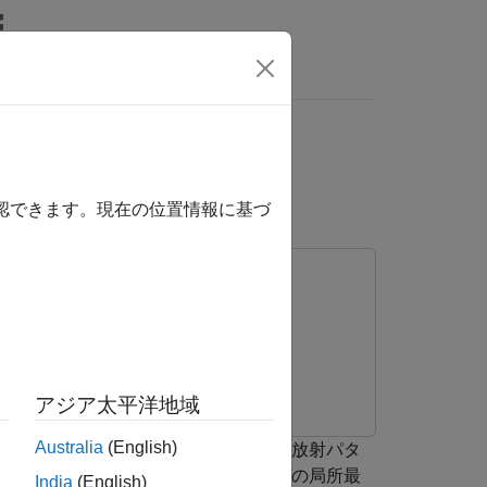
照するには、ここをクリックします。
最適化
確認できます。現在の位置情報に基づ
アジア太平洋地域
Australia
(English)
適化する方法を示します。アンテナの放射パタ
。通常、放射パターンの特徴には複数の局所最
India
(English)