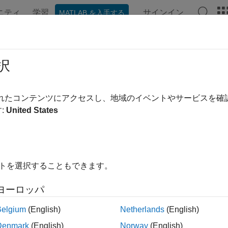
ニティ
学習
サインイン
MATLAB を入手する
ンテーション
例
関数
ビデオ
MATLAB Answers
択
ージは機械翻訳を使用して翻訳されました。最新版の英語を参
 素子八木宇田アンテナのサロゲート
されたコンテンツにアクセスし、地域のイベントやサービスを
:
United States
例では次を使用します。
nna Toolbox
Antenna Toolbox
llel Computing Toolbox
Parallel Computing Toolbox
イトを選択することもできます。
al Optimization Toolbox
Global Optimization Toolbox
ヨーロッパ
Belgium
(English)
Netherlands
(English)
では、サロゲート最適化ソルバーを使用してアンテナ設計を最
、アンテナの形状を定義するパラメーターに大きく依存します
Denmark
(English)
Norway
(English)