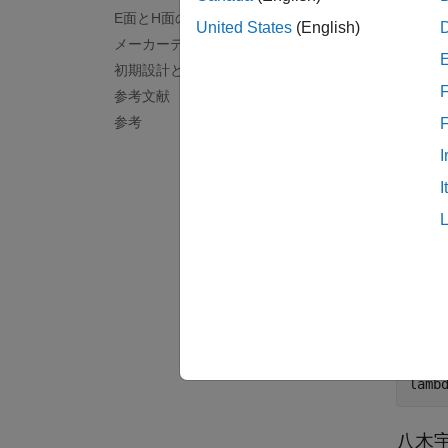
適値が
E面とH面のパターンカット
United States
(English)
メーカーデータシートとの比較
八木宇
初期設計と最適化設計の表
VHF
F
参考文献
イポー
参考
は
反射
I
ポール
前にあ
I
設計
初期設
freq 
wired
c = 
lamb
八木