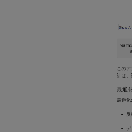
Warn
このア
計は、
最適
最適化
反
デ