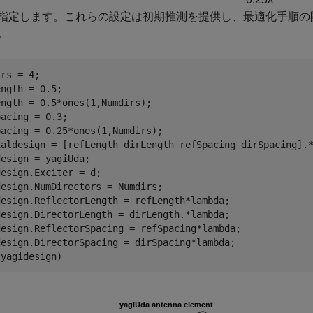
指定します。これらの設定は初期推測を提供し、最適化手順の
。
rs = 4;

ngth = 0.5;

ngth = 0.5*ones(1,Numdirs);

acing = 0.3;

acing = 0.25*ones(1,Numdirs);

ialdesign = [refLength dirLength refSpacing dirSpacing].*
esign = yagiUda;

esign.Exciter = d;

esign.NumDirectors = Numdirs;

design.ReflectorLength = refLength*lambda;

design.DirectorLength = dirLength.*lambda;

design.ReflectorSpacing = refSpacing*lambda;

design.DirectorSpacing = dirSpacing*lambda;

(yagidesign)