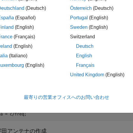
存在します。放射パターンを計算するために、この例では Antenna
Deutschland
(Deutsch)
Österreich
(Deutsch)
España
(Español)
Portugal
(English)
田アンテナは、商業および軍事分野のさまざまな用途に広く使
-UHF周波数範囲のテレビ信号を受信できます
[1]
。八木宇田アン
inland
(English)
Sweden
(English)
ルの単一の駆動素子を持ち、その周囲に複数の受動ダイポール
France
(Français)
Switzerland
器
と
導波器
を形成します。これらの名前は、駆動される要素
reland
(English)
Deutsch
は駆動素子の後ろ、アンテナ放射のバックローブの方向にあり
り、メインビームが形成される方向にあります。
talia
(Italiano)
English
Luxembourg
(English)
Français
パラメーター
United Kingdom
(English)
計パラメーターをVHF帯域の中心に指定します
[2]
。
= 165e6;

最寄りの営業オフィスへのお問い合わせ
iameter = 19e-3;

physconst(
"lightspeed"
);

da = c/freq;
宇田アンテナの作成