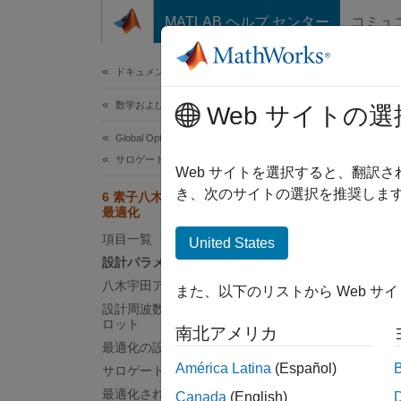
コンテンツへスキップ
MATLAB ヘルプ センター
コミュ
ドキュメ
ドキュメンテーションのホーム
数学および最適化
Web サイトの選
このペ
Global Optimization Toolbox
6
サロゲート最適化
Web サイトを選択すると、翻訳
き、次のサイトの選択を推奨します
6 素子八木宇田アンテナのサロゲート
最適化
この
項目一覧
United States
Ante
設計パラメーター
Para
八木宇田アンテナの作成
また、以下のリストから Web サ
設計周波数における放射パターンのプ
Glob
ロット
南北アメリカ
最適化の設定
América Latina
(Español)
この例
サロゲート最適化
ーンは
最適化されたパターンをプロットする
Canada
(English)