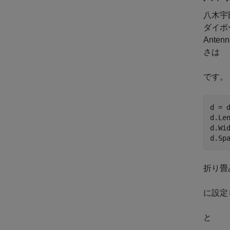
八木宇
ダイポ
Anten
さは
です。
d = d
d.Len
d.Wi
d.Sp
折り畳
に設定
と