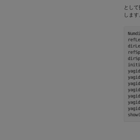
として
します
Numdi
refLe
dirLe
refSp
dirSp
init
yagid
yagid
yagid
yagi
yagi
yagi
yagi
show