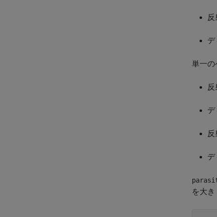
反
デ
単一の
反
デ
反
デ
parasi
を大き