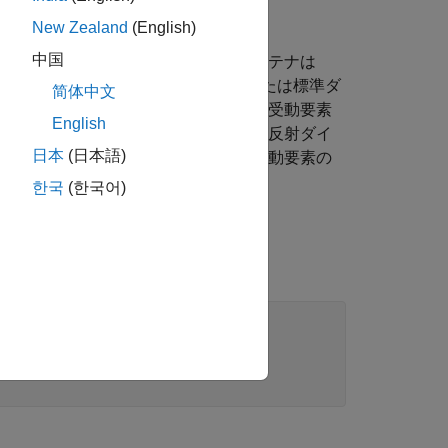
 Toolbox ™ 関数を使用します。
New Zealand
(English)
中国
用されている放射構造です。このアンテナは
テナは、通常は折り畳みダイポールまたは標準ダ
简体中文
を備えた指向性進行波アンテナです。受動要素
English
に対する相対的な位置を識別します。反射ダイ
日本
(日本語)
ます。ディレクターダイポールは、駆動要素の
한국
(한국어)