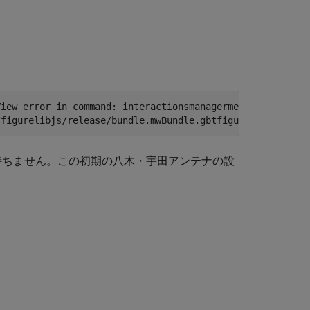
iew error in command: interactionsmanagermessage:  TypeE
を持ちません。この初期の八木・宇田アンテナの設