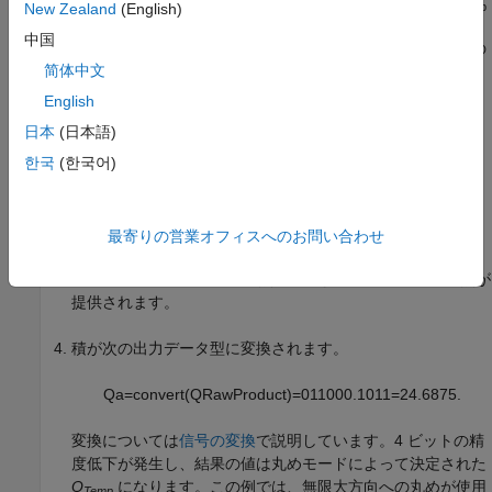
ト低下し、結果の値は丸めモードによって決定された
Q
Temp
New Zealand
(English)
になります。この例では、無限大方向への丸めが使用されま
中国
す。さらに、オーバーフローは発生しませんでしたが、この
简体中文
演算では起こり得ます。
English
手順 2 の結果と 3 番目の数値 (1.8125) が次のように乗算さ
日本
(日本語)
れます。
한국
(한국어)
Q
R
a
w
P
r
o
d
u
c
t
=
011
01.1010
×
1.1101
11
01.1010
⋅
2
−
4
11
01.1010
⋅
2
−
2
11
01.1010
⋅
2
−
1
+
11
01.1010
⋅
2
0
0011000
.10110010
=
24.6953125.
最寄りの営業オフィスへのお問い合わせ
乗算された数値の 2 進小数点の和によって積の 2 進小数点が
提供されます。
積が次の出力データ型に変換されます。
Q
a
=
c
o
n
v
e
r
t
(
Q
R
a
w
P
r
o
d
u
c
t
)
=
011000.1011
=
24.6875.
変換については
信号の変換
で説明しています。4 ビットの精
度低下が発生し、結果の値は丸めモードによって決定された
Q
になります。この例では、無限大方向への丸めが使用
Temp