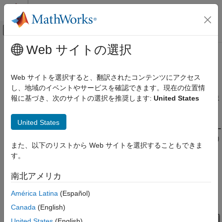
コンテンツへスキップ
MATLAB ヘルプ センター
オフキャンバス ナビゲーション メ
メインコンテンツ
Web サイトの選択
ドキュメンテーションのホーム
乗算処理
コード生成
Web サイトを選択すると、翻訳されたコンテンツにアクセス
FPGA、ASIC、および SoC 開発
n ビットの 2 進数に m ビットの 2 進数を掛けると、符号付きワ
し、地域のイベントやサービスを確認できます。現在の位置情
ードでも符号なしワードでも最大長が m + n ビットの積になりま
報に基づき、次のサイトの選択を推奨します:
United States
Fixed-Point Designer
す。
固定小数点と浮動小数点の基礎
United States
固定小数点の概念
3 つの数値を乗算するとします。これらの各数値は 5 ビット ワー
固定小数点演算
ドで表され、それぞれに異なる 2 進数のみのスケーリングがあり
また、以下のリストから Web サイトを選択することもできま
-4
ます。また、出力は 2 進小数点のみのスケーリングが 2
の 10
す。
乗算処理
ビット ワードに制限されます。入力値 5.75、2.375、および
1.8125 の乗算を次のモデルで示します。
南北アメリカ
América Latina
(Español)
Canada
(English)
United States
(English)