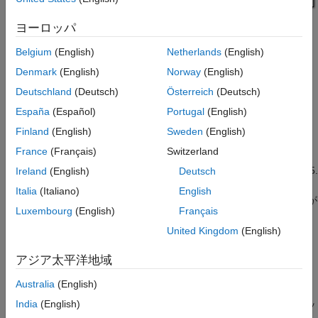
ヨーロッパ
Belgium
(English)
Netherlands
(English)
Denmark
(English)
Norway
(English)
前の節の規則を適用すると、乗算は以下の手順に従います。
Deutschland
(Deutsch)
Österreich
(Deutsch)
最初の 2 つの数値 (5.75 と 2.375) が次のように乗算されま
España
(Español)
Portugal
(English)
す。
Finland
(English)
Sweden
(English)
France
(Français)
Switzerland
Q
R
a
w
P
r
o
d
u
c
t
=
1
01.11
×
10.011
1
01.11
⋅
2
−
3
1
01.11
⋅
2
−
2
+
1
01.11
⋅
2
1
011
01.10101
=
13.65625.
Ireland
(English)
Deutsch
Italia
(Italiano)
English
乗算された数値の 2 進小数点の和によって積の 2 進小数点が
Luxembourg
(English)
Français
提供されます。
United Kingdom
(English)
手順 1 の結果が次の出力データ型に変換されます。
アジア太平洋地域
Q
T
e
m
p
=
c
o
n
v
e
r
t
(
Q
R
a
w
P
r
o
d
u
c
t
)
=
001101.1010
=
13.6250.
Australia
(English)
India
(English)
変換については
信号の変換
で説明しています。精度が 1 ビッ