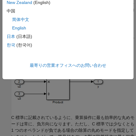
New Zealand
(English)
浮動小数点データ型を整数または固定小数点のデータ型にキ
ャストする場合は、最も簡潔な丸めモードによってゼロ方向
中国
への丸めが行われます。
简体中文
English
高水準算術演算用の丸めの最適化
日本
(日本語)
最も簡潔な丸めモードでは、高水準算術演算ごとに最適な丸めを
選択します。たとえば、
Product
ブロックを使用して演算
y
=
u
한국
(한국어)
1
×
u
/
u
が実装されるとします。
2
3
最寄りの営業オフィスへのお問い合わせ
C 標準に記載されているように、乗算操作に最も効率的な丸めモ
ードは常に、負方向になります。ただし、C 標準では少なくとも
1 つのオペランドが負である場合の除算の丸めモードを指定して