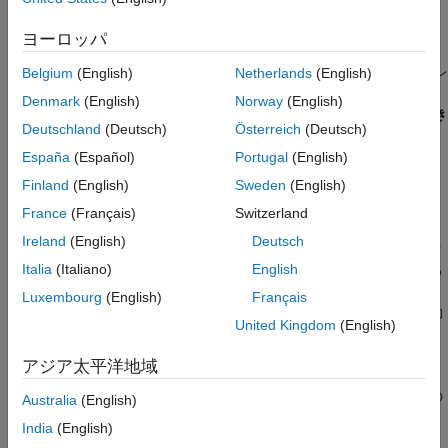
参考
分母が 2 の正確なべき乗
ヨーロッパ
この場合は、丸めモードを
に設定します。[コンフィギュレ
Belgium
(English)
Netherlands
(English)
Floor
ーション パラメーター] ダイアログ ボックスで、
[ハードウェア
Denmark
(English)
Norway
(English)
実行]
を選択します。
[デバイスの詳細]
で、オプション
[符号付き
Deutschland
(Deutsch)
Österreich
(Deutsch)
整数の除算の丸め]
を、量産ターゲットの丸め動作を示すオプシ
ョンに設定します。
España
(Español)
Portugal
(English)
Finland
(English)
Sweden
(English)
キャスト用の丸めの最適化
France
(Français)
Switzerland
Simulink では、
Data Type Conversion
ブロックを使用して、あ
Ireland
(English)
Deutsch
るデータ型の信号を別のデータ型にキャストできます。ブロック
Italia
(Italiano)
English
が元のデータ型よりも短い語長のデータ型に信号をキャストする
場合、桁が落ちて丸めが発生します。最も簡潔な丸めモードで
Luxembourg
(English)
Français
は、次のルールに従ってこれらの場合に最適な丸めモードを自動
United Kingdom
(English)
的に選択します。
アジア太平洋地域
1 つの整数または固定小数点のデータ型を別のデータ型にキ
ャストする場合は、最も簡潔な丸めモードによって負方向の
Australia
(English)
丸めが行われます。
India
(English)