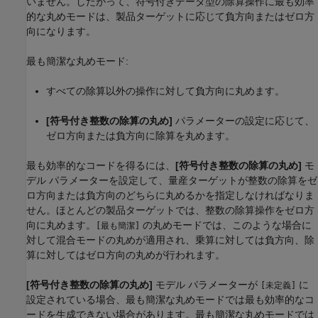
いません。したがって、符号付きデータ型の除算操作に最も効率
的な丸めモードは、製品ターゲットに応じて負方向またはゼロ方
向になります。
最も簡潔な丸めモード:
すべての除算以外の操作に対して負方向に丸めます。
[符号付き整数の除算の丸め]
パラメーターの設定に応じて、
ゼロ方向または負方向に除算を丸めます。
最も効率的なコードを得るには、
[符号付き整数の除算の丸め]
モ
デル パラメーターを設定して、量産ターゲットが整数の除算をゼ
ロ方向または負方向のどちらに丸めるかを指定しなければなりま
せん。ほとんどの製品ターゲットでは、整数の除算操作をゼロ方
向に丸めます。
の丸めモードでは、このような場合に
[最も簡潔]
対して混合モードの丸めが適用され、乗算に対しては負方向、除
算に対してはゼロ方向の丸めが行われます。
[符号付き整数の除算の丸め]
モデル パラメーターが
に
[未定義]
設定されている場合、最も簡潔な丸めモードでは最も効率的なコ
ードを生成できない場合があります。最も簡潔な丸めモードでは