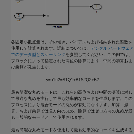
各固定小数点量は、その傾き、バイアスおよび格納された整数を
使用して計算されます。詳細については、
デジタル ハードウェア
でのデータ型とスケーリング
を参照してください。この例では、
ブロックによって指定された高位の除算により、中間の加算およ
び乗算が発生します。
y
=
u
1
u
2
=
S
1
Q
1
+
B
1
S
2
Q
2
+
B
2
最も簡潔な丸めモードは、これらの高位および中間の演算に対し
て最適な丸めを実行して最も効率的なコードを生成します。この
プロセスにより混合モードの丸めが有効になります。加算、減
算、および乗算では負方向の丸め、除算ではゼロ方向の丸めが最
も一般的なモードとして使用されます。
最も簡潔な丸めモードを使用して最も効率的なコードを生成する