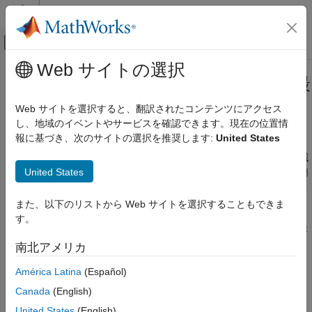
コンテンツへスキップ
MATLAB ヘルプ センター
オフキャンバス ナビゲーション メ
メインコンテンツ
Web サイトの選択
ドキュメンテーションのホーム
効率的なコードを生成するための最
コード生成
も簡潔な丸めモードの使用
Web サイトを選択すると、翻訳されたコンテンツにアクセス
FPGA、ASIC、および SoC 開発
し、地域のイベントやサービスを確認できます。現在の位置情
報に基づき、次のサイトの選択を推奨します:
United States
Fixed-Point Designer
最も簡潔な丸めモードでは、さまざまな手法を組み合わせること
で、生成されたコードに余分な丸めコードを含める必要性を削減
組み込み実装
United States
または除去しようとします。ほとんどすべての場合には、最も簡
固定小数点コードの生成
潔な丸めモードによって最も効率的なコードが生成されます。こ
Simulink での固定小数点コードの生成
®
の丸めモードは、Simulink
でのみ使用可能です。
また、以下のリストから Web サイトを選択することもできま
す。
効率的なコードを生成するための最も簡潔な
3 つの特定の基準を満たす特殊な除算では、負方向の丸めの方が
丸めモードの使用
効率が高くなる場合があります。
南北アメリカ
項目一覧
キャスト用の丸めの最適化
América Latina
(Español)
固定小数点/符号付き整数の除算
高水準算術演算用の丸めの最適化
Canada
(English)
中間算術演算の丸めの最適化
分母が不変定数
United States
(English)