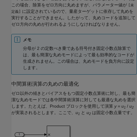
この場合、除算をゼロ方向に丸めますが、パラメーター値が
[未
に設定されているので、量産ターゲットに依存して丸めを
定義]
実行することができません。したがって、丸めコードを追加して
ゼロ方向の丸めが行われるようにしなければなりません。
メモ
分母が 2 の定数べき乗である符号付き固定小数点除算で
は、最も簡潔な丸めモードによって最も効率的なコードが
生成されません。この場合は、丸めモードを負方向に設定
します。
中間算術演算の丸めの最適化
ゼロ以外の傾きとバイアスをもつ固定小数点算術に対し、最も簡
潔な丸めモードでは各中間算術演算に対しても最適な丸めを選択
します。たとえば、
Product
ブロックを使用して演算
y
=
u
/
u
1
2
が実装されるとします。ここで、
u
と
u
は固定小数点量です。
1
2