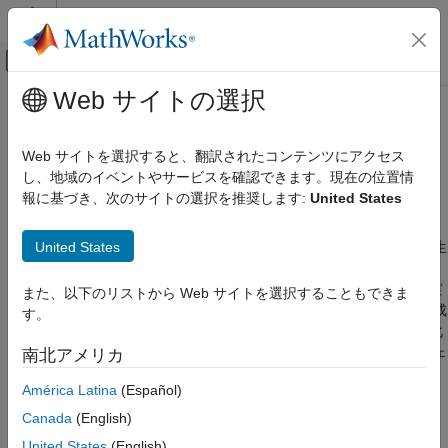
コンテンツへスキップ
MATLAB ヘルプ センター
オフキャンバス ナビゲーション メ
メインコンテンツ
Web サイトの選択
ドキュメンテーションのホーム
コード ジェネレーターで実行時の
コード生成
再帰を強制的に使用させる
Web サイトを選択すると、翻訳されたコンテンツにアクセス
FPGA、ASIC、および SoC 開発
し、地域のイベントやサービスを確認できます。現在の位置情
報に基づき、次のサイトの選択を推奨します:
United States
®
Fixed-Point Designer
MATLAB
コードに再帰的関数呼び出しが含まれる場合、コード
ジェネレーターはコンパイル時または実行時の再帰を使用しま
コード ジェネレーターで実行時の再帰を強
United States
す。
コンパイル時の再帰
では、コード ジェネレーターによって生
制的に使用させる
成されたコードに複数のバージョンの再帰関数が作成されます。
項目一覧
これらのバージョンは、関数の特殊化として知られています。
実
また、以下のリストから Web サイトを選択することもできま
行時の再帰
では、コード ジェネレーターによって再帰関数が生成
再帰関数への入力を非定数として処理
す。
されます。コンパイル時の再帰によって作成される関数の特殊化
再帰関数への入力を可変サイズにする
が多すぎる場合や、実行時の再帰を使用する場合は、コード ジェ
南北アメリカ
再帰呼び出しの前に出力変数を代入する
ネレーターに対して実行時の再帰の強制を試みることができま
参考
América Latina
(Español)
す。次のいずれかの方法を試みます。
Canada
(English)
再帰関数への入力を非定数として処理
United States
(English)