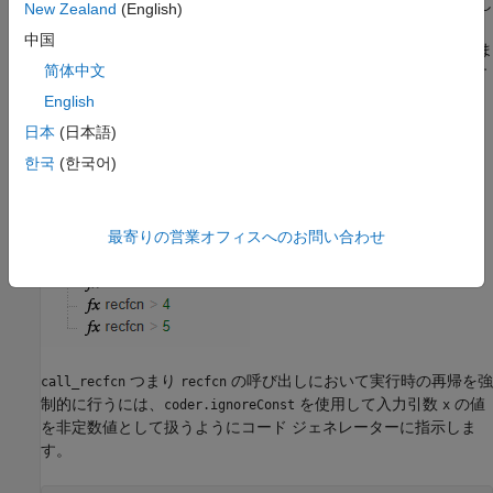
は、2 番目の引数の値を 5 として
を呼び出し
call_recfcn
recfcn
New Zealand
(English)
ます。
は、
が 1 になるまで自身を再帰的に呼び出しま
recfcn
x
中国
す。
の呼び出しでは、入力引数
の値はそれぞれ異なりま
recfcn
x
简体中文
す。コード ジェネレーターは
の特殊化を 5 つ生成します
recfcn
(それぞれが各呼び出しに対応)。
English
日本
(日本語)
한국
(한국어)
最寄りの営業オフィスへのお問い合わせ
つまり
の呼び出しにおいて実行時の再帰を強
call_recfcn
recfcn
制的に行うには、
を使用して入力引数
の値
coder.ignoreConst
x
を非定数値として扱うようにコード ジェネレーターに指示しま
す。