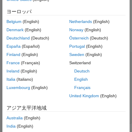
再帰関数への入力を可変サイズにする
ヨーロッパ
再帰呼び出しの前に出力変数を代入する
Belgium
(English)
Netherlands
(English)
Denmark
(English)
Norway
(English)
再帰関数への入力を非定数として処理
Deutschland
(Deutsch)
Österreich
(Deutsch)
次の関数を考えてみます。
España
(Español)
Portugal
(English)
Finland
(English)
Sweden
(English)
function
 y = call_recfcn(n)

France
(Français)
Switzerland
A = ones(1,n);

x = 5;

Ireland
(English)
Deutsch
end
Italia
(Italiano)
English
Luxembourg
(English)
Français
function
if
 size(A,2) == 1 || x == 1

United Kingdom
(English)
else
アジア太平洋地域
end
Australia
(English)
end
India
(English)