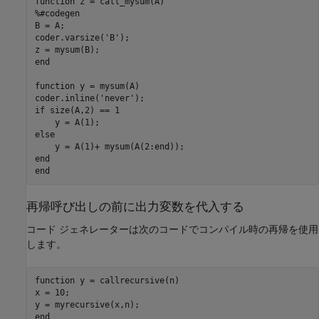
function
%#codegen
B = A;

coder.varsize(
'B'
);

end
function
 y = mysum(A)

coder.inline(
'never'
if
 size(A,2) == 1

else
end
end
再帰呼び出しの前に出力変数を代入する
コード ジェネレーターは次のコードでコンパイル時の再帰を使用
します。
function
 y = callrecursive(n)

x = 10;

end