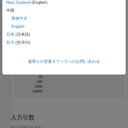
     2

New Zealand
(English)
     3

中国
简体中文
要素が
X
の 10 乗である配列
Y
を返します。
English
日本
(日本語)
Y = pow10(X)
한국
(한국어)
Y = 

最寄りの営業オフィスへのお問い合わせ
  4×1 half column vector

          10

         100

        1000

入力引数
すべて折りたたむ