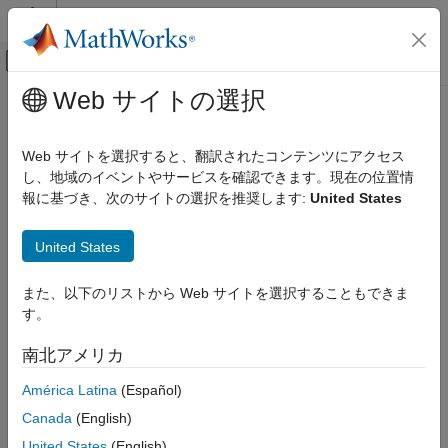
コンテンツへスキップ
MATLAB ヘルプ センター
オフキャンバス ナビゲーション メ
メインコンテンツ
Web サイトの選択
ドキュメンテーションのホーム
pow10
コード生成
Web サイトを選択すると、翻訳されたコンテンツにアクセス
FPGA、ASIC、および SoC 開発
基数 10 べき乗と半精度数のスケーリング
し、地域のイベントやサービスを確認できます。現在の位置情
報に基づき、次のサイトの選択を推奨します:
United States
Fixed-Point Designer
ページ内をすべて折りたたむ
データ型の調査
構文
United States
浮動小数点の指定とシミュレーション
MATLAB での浮動小数点の指定
Y = pow10(X)
また、以下のリストから Web サイトを選択することもできま
説明
す。
pow10
は、要素が
の 10 乗である配列
を返します。
= pow10(
)
X
Y
Y
X
項目一覧
南北アメリカ
構文
メモ
América Latina
(Español)
説明
この関数は半精度入力のみサポートします。
例
Canada
(English)
入力引数
United States
(English)