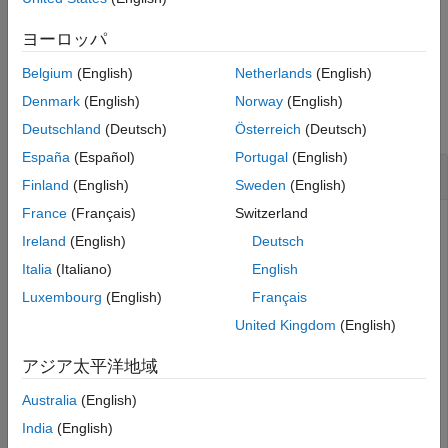
出力引数
ヨーロッパ
バージョン履歴
例
参考
Belgium
(English)
Netherlands
(English)
例
Denmark
(English)
Norway
(English)
すべて折りたたむ
Deutschland
(Deutsch)
Österreich
(Deutsch)
España
(Español)
Portugal
(English)
基数 10 べき乗
Finland
(English)
Sweden
(English)
France
(Français)
Switzerland
Ireland
(English)
Deutsch
半精度ベクトル
X
を作成します。
Italia
(Italiano)
English
Luxembourg
(English)
Français
X = half([1;2;3;4])
United Kingdom
(English)
アジア太平洋地域
X = 

Australia
(English)
  4×1 half column vector

India
(English)
     1
