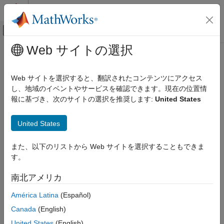
コンテンツへスキップ
MATLAB ヘルプ センター
オフキャンバス ナビゲーション メ
メインコンテンツ
Web サイトの選択
ドキュメンテーションのホーム
getDeploymentLocation
コード生成
Web サイトを選択すると、翻訳されたコンテンツにアクセス
Get deployment location for selected target computer
し、地域のイベントやサービスを確認できます。現在の位置情
Embedded Coder
Since R2022b
報に基づき、次のサイトの選択を推奨します:
United States
Deployment, Integration, and Supported
collapse all in page
Hardware
Embedded Coder Support Package for Linux
United States
Syntax
Applications
また、以下のリストから Web サイトを選択することもできま
location = getDeploymentLocation(tg)
getDeploymentLocation
す。
Description
ON THIS PAGE
Syntax
南北アメリカ
returns the location
= getDeploymentLocation(
)
location
tg
Description
where the software package is deployed on the target.
América Latina
(Español)
Examples
Canada
(English)
example
Input Arguments
United States
(English)
Output Arguments