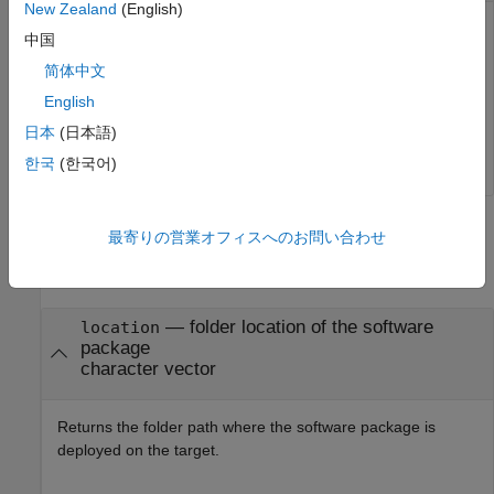
New Zealand
(English)
Object represents a target computer. Use the object to
中国
establish the connection with Linux target, to deploy the
简体中文
applications on Linux target, and perform several other
actions.
English
日本
(日本語)
Example:
myTargetHandle
한국
(한국어)
Output Arguments
最寄りの営業オフィスへのお問い合わせ
collapse all
— folder location of the software
location
package
character vector
Returns the folder path where the software package is
deployed on the target.