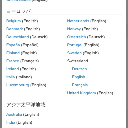
Examples
Version History
ヨーロッパ
See Also
collapse all
Belgium
(English)
Netherlands
(English)
Get Deployment Location on Target
Denmark
(English)
Norway
(English)
Deutschland
(Deutsch)
Österreich
(Deutsch)
Get the location of deployment on the target using the
España
(Español)
Portugal
(English)
following command:
Finland
(English)
Sweden
(English)
France
(Français)
Switzerland
tg.getDeploymentLocation();
Ireland
(English)
Deutsch
Italia
(Italiano)
English
Luxembourg
(English)
Français
Input Arguments
United Kingdom
(English)
collapse all
アジア太平洋地域
Australia
(English)
—
Object representing a target computer
tg
handle
India
(English)