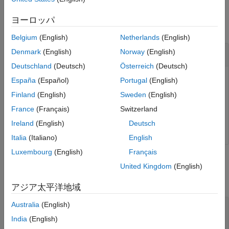
Examples
Version History
ヨーロッパ
See Also
collapse all
Belgium
(English)
Netherlands
(English)
Get the Application State of Target
Denmark
(English)
Norway
(English)
Deutschland
(Deutsch)
Österreich
(Deutsch)
Get the state of deployed application state
myApplication
España
(Español)
Portugal
(English)
on the target.
Finland
(English)
Sweden
(English)
France
(Français)
Switzerland
tg.getApplicationState(
'myApplication'
);
Ireland
(English)
Deutsch
Italia
(Italiano)
English
Luxembourg
(English)
Français
Input Arguments
United Kingdom
(English)
collapse all
アジア太平洋地域
Australia
(English)
—
Object representing a target computer
tg
handle
India
(English)