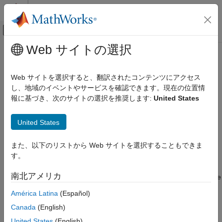
コンテンツへスキップ
MATLAB ヘルプ センター
オフキャンバス ナビゲーション メ
メインコンテンツ
Web サイトの選択
ドキュメンテーションのホーム
getApplicationState
コード生成
Web サイトを選択すると、翻訳されたコンテンツにアクセス
Get state of application deployed to target computer
し、地域のイベントやサービスを確認できます。現在の位置情
Embedded Coder
Since R2022b
報に基づき、次のサイトの選択を推奨します:
United States
Deployment, Integration, and Supported
collapse all in page
Hardware
Embedded Coder Support Package for Linux
United States
Syntax
Applications
また、以下のリストから Web サイトを選択することもできま
state = getApplicationState(tg, applicationName)
getApplicationState
す。
Description
ON THIS PAGE
Syntax
南北アメリカ
returns the
= getApplicationState(
,
)
state
tg
applicationName
Description
state of the specific application on the particular target.
América Latina
(Español)
Examples
Canada
(English)
example
Input Arguments
United States
(English)
Output Arguments