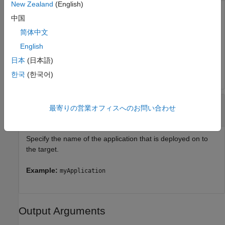
New Zealand
(English)
Object represents a target computer. Use the object to
中国
establish the connection with Linux target, to deploy the
简体中文
applications on Linux target, and perform several other
actions.
English
日本
(日本語)
Example:
myTargetHandle
한국
(한국어)
—
name of the application
applicationName
最寄りの営業オフィスへのお問い合わせ
character vector
|
string scalar
Specify the name of the application that is deployed on to
the target.
Example:
myApplication
Output Arguments