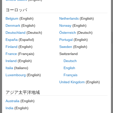
example
See Also
ヨーロッパ
Examples
Belgium
(English)
Netherlands
(English)
collapse all
Denmark
(English)
Norway
(English)
Deutschland
(Deutsch)
Österreich
(Deutsch)
Get Execution Self Time in Ticks
España
(Español)
Portugal
(English)
Finland
(English)
Sweden
(English)
To get the number of timer ticks recorded for the profiled
France
(Français)
Switzerland
code section, use the
property of the
SelfTimeInTicks
object.
NthSectionProfile
Ireland
(English)
Deutsch
Italia
(Italiano)
English
SelfTicks = NthSectionProfile.SelfTimeInTicks;
Luxembourg
(English)
Français
United Kingdom
(English)
アジア太平洋地域
Input Arguments
Australia
(English)
collapse all
India
(English)