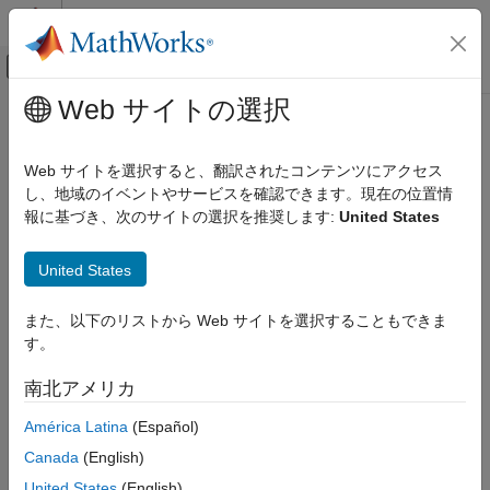
コンテンツへスキップ
MATLAB ヘルプ センター
オフキャンバス ナビゲーション メ
メインコンテンツ
Web サイトの選択
ドキュメンテーションのホーム
SelfTimeInTicks
コード生成
Web サイトを選択すると、翻訳されたコンテンツにアクセス
Get number of timer ticks recorded for profiled code section,
し、地域のイベントやサービスを確認できます。現在の位置情
Embedded Coder
excluding time spent in child functions
報に基づき、次のサイトの選択を推奨します:
United States
Verification, Testing, and Certification
Code Execution-Time Profiling
collapse all in page
United States
Syntax
SelfTimeInTicks
また、以下のリストから Web サイトを選択することもできま
ON THIS PAGE
SelfTicks = NthSectionProfile.SelfTimeInTicks
す。
Description
Syntax
Description
南北アメリカ
returns the
=
.SelfTimeInTicks
SelfTicks
NthSectionProfile
Examples
number of timer ticks recorded for the profiled code section.
América Latina
(Español)
Input Arguments
However, this number excludes the time spent in calls to child
Output Arguments
Canada
(English)
functions.
Version History
United States
(English)