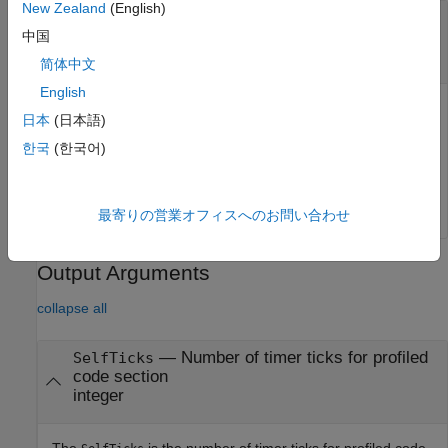
New Zealand
(English)
—
NthSectionProfile
object
中国
coder.profile.ExecutionTimeSection
object
coder.profile.ExecutionTimeSection
简体中文
English
The
is a
NthSectionProfile
日本
(日本語)
object generated by
coder.profile.ExecutionTimeSection
한국
(한국어)
the
property
.
coder.profile.ExecutionTime
Sections
Example:
NthSectionProfile
最寄りの営業オフィスへのお問い合わせ
Output Arguments
collapse all
— Number of timer ticks for profiled
SelfTicks
code section
integer