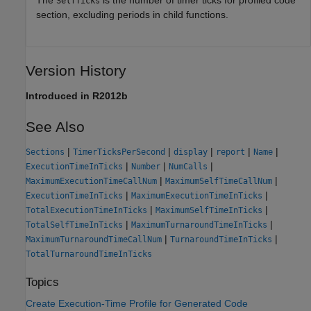
The
is the number of timer ticks for profiled code
SelfTicks
section, excluding periods in child functions.
Version History
Introduced in R2012b
See Also
|
|
|
|
|
Sections
TimerTicksPerSecond
display
report
Name
|
|
|
ExecutionTimeInTicks
Number
NumCalls
|
|
MaximumExecutionTimeCallNum
MaximumSelfTimeCallNum
|
|
ExecutionTimeInTicks
MaximumExecutionTimeInTicks
|
|
TotalExecutionTimeInTicks
MaximumSelfTimeInTicks
|
|
TotalSelfTimeInTicks
MaximumTurnaroundTimeInTicks
|
|
MaximumTurnaroundTimeCallNum
TurnaroundTimeInTicks
TotalTurnaroundTimeInTicks
Topics
Create Execution-Time Profile for Generated Code