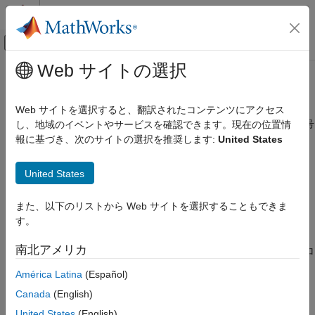
コンテンツへスキップ
MATLAB ヘルプ センター
オフキャンバス ナビゲーション メ
メインコンテンツ
Web サイトの選択
ドキュメンテーションのホーム
Number
コード生成
Web サイトを選択すると、翻訳されたコンテンツにアクセス
プロファイリングされたコード セクションを一意に識別する番号
し、地域のイベントやサービスを確認できます。現在の位置情
Embedded Coder
を取得
報に基づき、次のサイトの選択を推奨します:
United States
検証、テスト、および認定
コード実行時間プロファイリング
ページ内をすべて折りたたむ
United States
構文
Number
また、以下のリストから Web サイトを選択することもできま
項目一覧
SectionNumber = NthSectionProfile.Number
す。
説明
構文
説明
南北アメリカ
は、コード実行プロ
=
.Number
SectionNumber
NthSectionProfile
例
ファイリング レポートなどで、プロファイリングされたコード
América Latina
(Español)
入力引数
セクションを一意に識別する番号を返します。
出力引数
Canada
(English)
バージョン履歴
例
United States
(English)