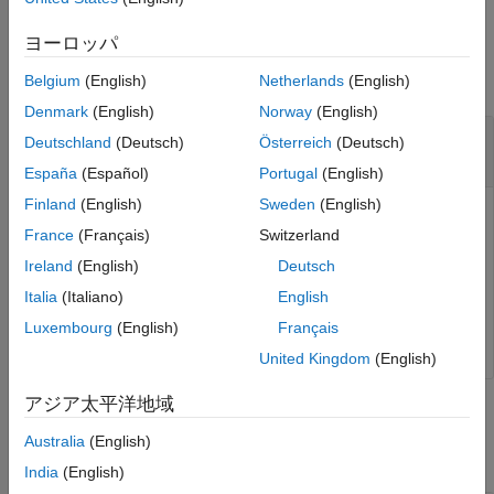
参考
例
ヨーロッパ
すべて折りたたむ
Belgium
(English)
Netherlands
(English)
Denmark
(English)
Norway
(English)
プロファイリングされたコード セクションの番
Deutschland
(Deutsch)
Österreich
(Deutsch)
号を取得
España
(Español)
Portugal
(English)
Finland
(English)
Sweden
(English)
プロファイリングされたコード セクションを識別する番号
France
(Français)
Switzerland
を取得するには、
オブジェクトの
NthSectionProfile
Number
プロパティを使用します。
Ireland
(English)
Deutsch
Italia
(Italiano)
English
SectionNumber = NthSectionProfile.Number;
Luxembourg
(English)
Français
United Kingdom
(English)
アジア太平洋地域
入力引数
Australia
(English)
すべて折りたたむ
India
(English)