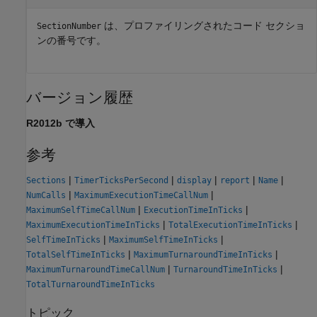
は、プロファイリングされたコード セクショ
SectionNumber
ンの番号です。
バージョン履歴
R2012b で導入
参考
|
|
|
|
|
Sections
TimerTicksPerSecond
display
report
Name
|
|
NumCalls
MaximumExecutionTimeCallNum
|
|
MaximumSelfTimeCallNum
ExecutionTimeInTicks
|
|
MaximumExecutionTimeInTicks
TotalExecutionTimeInTicks
|
|
SelfTimeInTicks
MaximumSelfTimeInTicks
|
|
TotalSelfTimeInTicks
MaximumTurnaroundTimeInTicks
|
|
MaximumTurnaroundTimeCallNum
TurnaroundTimeInTicks
TotalTurnaroundTimeInTicks
トピック