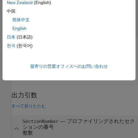
New Zealand
(English)
—
NthSectionProfile
オブジ
coder.profile.ExecutionTimeSection
中国
ェクト
简体中文
オブジ
coder.profile.ExecutionTimeSection
ェクト
English
日本
(日本語)
は、
プロ
NthSectionProfile
coder.profile.ExecutionTime
한국
(한국어)
パティ
で生成される
Sections
オブジェクトです。
coder.profile.ExecutionTimeSection
最寄りの営業オフィスへのお問い合わせ
例:
NthSectionProfile
出力引数
すべて折りたたむ
— プロファイリングされたセク
SectionNumber
ションの番号
整数