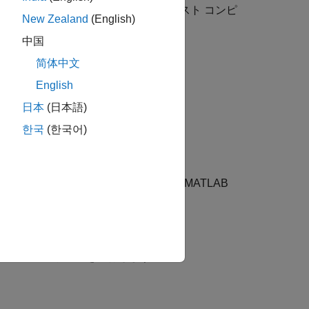
、8 つの物理 CPU コアをもつホスト コンピ
New Zealand
(English)
中国
简体中文
English
日本
(日本語)
한국
(한국어)
MEX ファイルを生成します。この MATLAB
含むことができます。
下のアルゴリズムを実行します。