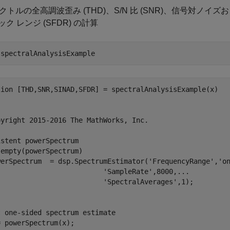
ペクトルの全高調波歪み (THD)、S/N 比 (SNR)、信号対ノイズ
ク レンジ (SFDR) の計算
 
spectralAnalysisExample
tion [THD,SNR,SINAD,SFDR] = spectralAnalysisExample(x)

pyright 2015-2016 The MathWorks, Inc.

stent powerSpectrum

empty(powerSpectrum)

werSpectrum  = dsp.SpectrumEstimator('FrequencyRange','on
                          'SampleRate',8000,...

                          'SpectralAverages',1);  

 one-sided spectrum estimate

 powerSpectrum(x); 
