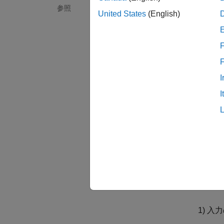
す。こ
参照
United States
(English)
ュータ
必要な 
F
DS
I
MA
I
はじ
dspunf
関数は
dspun
MATL
1) 