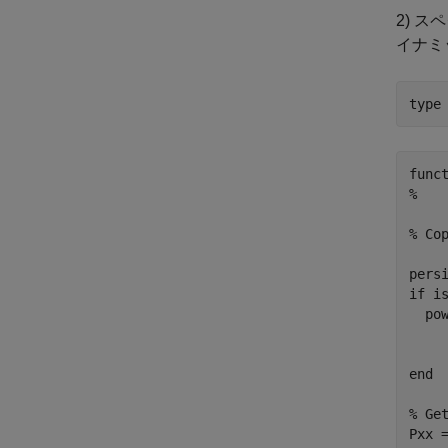
2) ス
イナミッ
type
func
%

% Co
persi
if is
  po
    
    
end

% Get
Pxx =