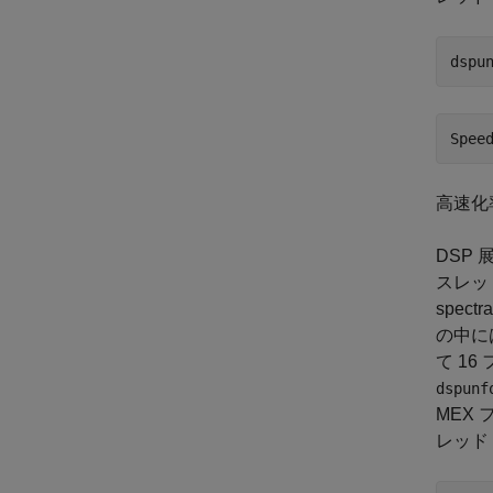
dspu
高速化
DSP
スレッ
spec
の中に
て 1
dspunf
MEX
レッド