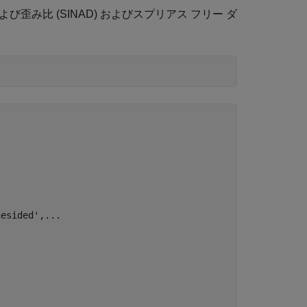
および歪み比 (SINAD) およびスプリアス フリー ダ
esided',...
