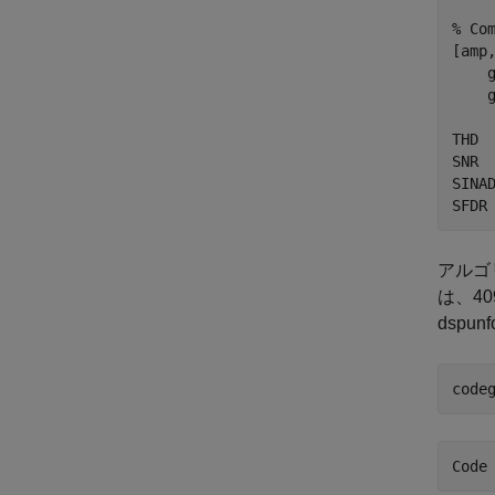
% Com
[amp
    g
    
THD 
SNR 
SINA
アルゴ
は、4
dspu
code