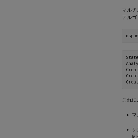
マルチ
アルゴ
dspu
Stat
Analy
Crea
Crea
これに
マ
シ
同