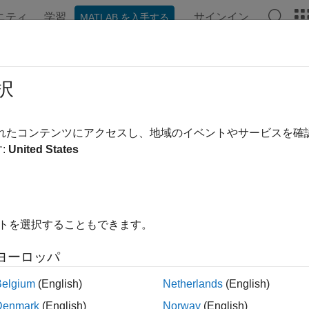
ニティ
学習
サインイン
MATLAB を入手する
ンテーション
例
関数
ブロック
アプリ
ビデオ
を使用した MATLAB 関数からの
択
の生成
されたコンテンツにアクセスし、地域のイベントやサービスを
:
United States
例では次を使用します。
System Toolbox
DSP System Toolbox
LAB Coder
MATLAB Coder
イトを選択することもできます。
では、関数
"dspunfold"
を使用して、MATLAB
関数からマルチ
®
ヨーロッパ
。
Belgium
(English)
Netherlands
(English)
 以下は、現在のホスト コンピューターに、少なくとも 2 つの物
Denmark
(English)
Norway
(English)