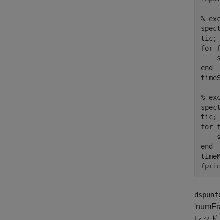
% ex
spec
tic;
for f
    
end

timeS
% ex
spec
tic;
for f
    
end

timeM
dspunf
'nu
レッド