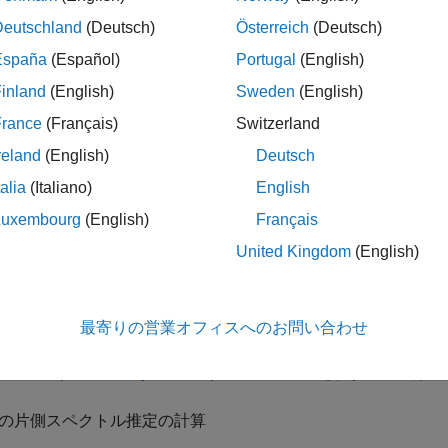
こに示されたスクリーンショット、高速化およびレイテンシの値は
Deutschland
(Deutsch)
Österreich
(Deutsch)
ーを使用して収集されました。
España
(Español)
Portugal
(English)
MathWorks™ 製品:
inland
(English)
Sweden
(English)
France
(Français)
Switzerland
P System Toolbox™
reland
(English)
Deutsch
TLAB® Coder™
talia
(Italiano)
English
Luxembourg
(English)
Français
めに
United Kingdom
(English)
は、展開技術を使用して、MATLAB 関数からマルチスレッド 
old
、状態がないアルゴリズム、または状態があるアルゴリズムを
最寄りの営業オフィスへのお問い合わせ
の使用
fold
AB 関数
spectralAnalysisExample
について考えます。関数は以
入力の片側スペクトル推定の計算