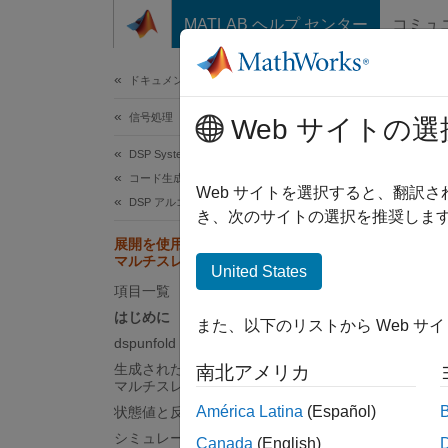
コンテンツへスキップ
MATLAB ヘルプ センター
コミュ
ドキュメ
ドキュメンテーションのホーム
信号処理
展開
Web サイトの選
ル
DSP System Toolbox
コード生成
Web サイトを選択すると、翻訳
DSP アルゴリズムの高速化
き、次のサイトの選択を推奨します
この
展開を使用した MATLAB 関数からの
マルチスレッド MEX ファイルの生成
DSP 
United States
項目一覧
MAT
はじめに
また、以下のリストから Web サ
dspunfold の使用
この例
生成されたアナライザーによる結果の
南北アメリカ
マルチスレッド MEX の検証
します
América Latina
(Español)
状態値と反復値の指定
シミュレーションの例
メモ:
Canada
(English)