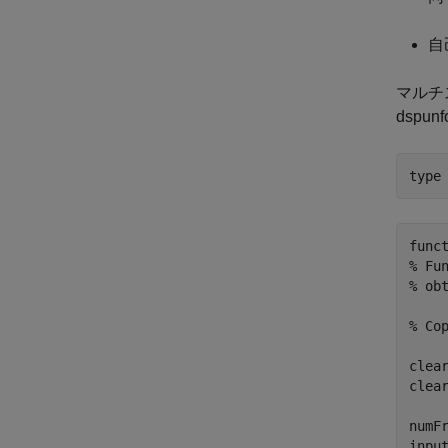
自
マルチ
dspun
type
func
% Fu
% ob
% Cop
clea
clea
numFr
input