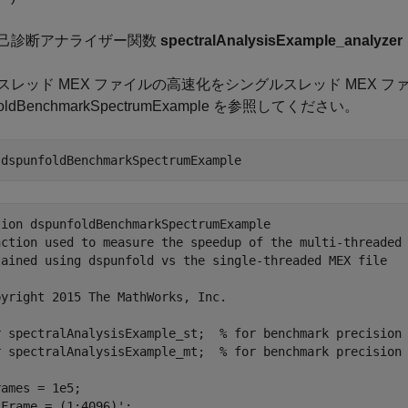
己診断アナライザー関数
spectralAnalysisExample_analyzer
スレッド MEX ファイルの高速化をシングルスレッド MEX 
foldBenchmarkSpectrumExample を参照してください。
 
dspunfoldBenchmarkSpectrumExample
tion dspunfoldBenchmarkSpectrumExample

nction used to measure the speedup of the multi-threaded 
tained using dspunfold vs the single-threaded MEX file

yright 2015 The MathWorks, Inc.

r spectralAnalysisExample_st;  % for benchmark precision 
r spectralAnalysisExample_mt;  % for benchmark precision 
ames = 1e5;

Frame = (1:4096)';
