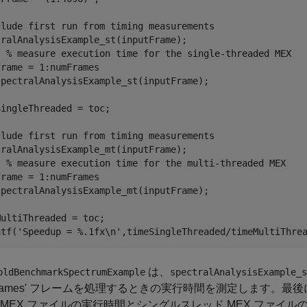
clude first run from timing measurements

tralAnalysisExample_st(inputFrame); 

  % measure execution time for the single-threaded MEX

rame = 1:numFrames 

spectralAnalysisExample_st(inputFrame);

ingleThreaded = toc;

clude first run from timing measurements

tralAnalysisExample_mt(inputFrame); 

  % measure execution time for the multi-threaded MEX

rame = 1:numFrames

spectralAnalysisExample_mt(inputFrame);

ultiThreaded = toc;

は、
oldBenchmarkSpectrumExample
spectralAnalysisExample_s
mFrames' フレームを処理するときの実行時間を測定します
 MEX ファイルの実行時間とシングルスレッド MEX ファイ