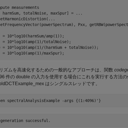
pute measurements

, harmSum, totalNoise, maxSpur] = ...

etHarmonicDistortion(...

getFrequencyVector(powerSpectrum), Pxx, getRBW(powerSpect
  = 10*log10(harmSum/amp(1));              

  = 10*log10(amp(1)/totalNoise);               

D = 10*log10(amp(1)/(harmSum + totalNoise));

リズムを高速化するための一般的なアプローチは、関数
codeg
096 件の double の入力を使用する場合にこれを実行する方法
nfoldDCTExample_mex はシングルスレッドです。
gen 
spectralAnalysisExample
-args
{(1:4096)'}