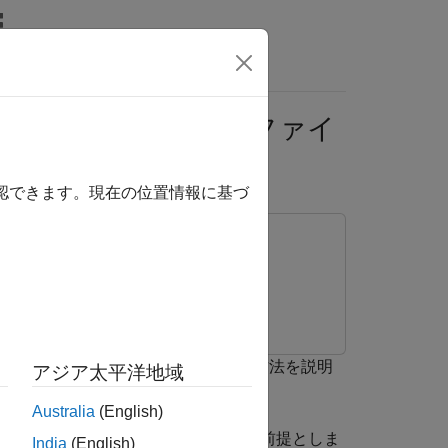
MATLAB Answers
マルチスレッド MEX ファイ
確認できます。現在の位置情報に基づ
スレッド MEX ファイルを生成する方法を説明
アジア太平洋地域
Australia
(English)
理 CPU コアが搭載されていることを前提としま
India
(English)