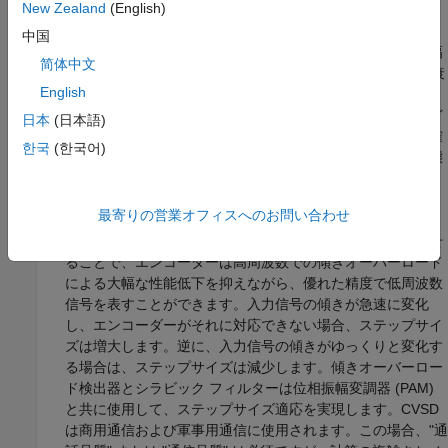
New Zealand
(English)
プルごとに 1 ビットで入力信号を近似します。エンコード
ビット ストリームでは、各 1 ビットで、以前にデコードし
中国
た信号サンプルと比べて、ステップサイズ分だけ振幅が増幅
简体中文
します。各 0 ビットでは、振幅はステップサイズ分だけ減衰
English
します。LDM を使用すると、エンコーダーの性能が低下す
る場合があります。これは、高周波数成分が含まれる時など
日本
(日本語)
に入力信号傾きが急速に変化し、エンコーダーがそれを正確
한국
(한국어)
に追跡できなくなる「傾きオーバーロード」と呼ばれる状態
が発生するためです。
最寄りの営業オフィスへのお問い合わせ
"CVSD"
は適応ステップサイズが追加された LDM です。ス
テップサイズを入力信号の傾きの変化に調整または適応させ
ることで、エンコーダーは高周波数での傾きオーバーロード
による大幅な性能低下を抑えながら、優れた精度で低周波数
信号を表すことができます。入力信号の傾きが急速に変化
し、エンコーダーがそれに対応できない場合、ステップサイ
ズは増大します。逆に、入力信号の傾きがゆっくりと変化す
る場合は、ステップサイズは減少します。傾きオーバーロー
ド検出器とシラビック フィルターは位相振幅変調器 (PAM)
と共に使用して、ステップサイズ適応を実現します。CVSD
は商用通信および軍事用通信に使用されます。この場合、"通