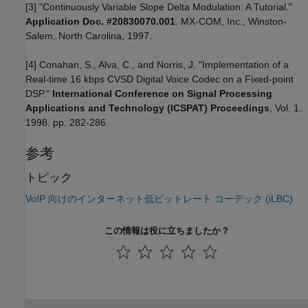
[3] "Continuously Variable Slope Delta Modulation: A Tutorial."
Application Doc. #20830070.001
. MX-COM, Inc., Winston-
Salem, North Carolina, 1997.
[4] Conahan, S., Alva, C., and Norris, J. "Implementation of a
Real-time 16 kbps CVSD Digital Voice Codec on a Fixed-point
DSP."
International Conference on Signal Processing
Applications and Technology (ICSPAT) Proceedings
, Vol. 1.
1998. pp. 282-286.
参考
トピック
VoIP 向けのインターネット低ビットレート コーデック (iLBC)
この情報は役に立ちましたか？