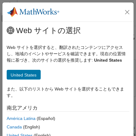
コンテンツへスキップ
MATLAB ヘルプ センター
オフキャンバス ナビゲーション メ
メインコンテンツ
Web サイトの選択
ドキュメンテーションのホーム
LDM、CVSD、および ADPCM の比
信号処理
較
Web サイトを選択すると、翻訳されたコンテンツにアクセス
し、地域のイベントやサービスを確認できます。現在の位置情
DSP System Toolbox
報に基づき、次のサイトの選択を推奨します:
United States
固定小数点設計
この例では次を使用します。
量子化器
DSP System Toolbox
DSP System Toolbox
United States
LDM、CVSD、および ADPCM の比較
Simulink
Simulink
また、以下のリストから Web サイトを選択することもできま
項目一覧
す。
DM、LDM、CVSD、ADPCM とは
この例では、3 つの異なるデルタ変調 (DM) 波形の量子化または
Simulink のエンコーダーとデコーダーの実装
符号化の手法を比較します。
南北アメリカ
Simulink の符号化手法の比較
América Latina
(Español)
DM、LDM、CVSD、ADPCM とは
参照
参考
Canada
(English)
デルタ変調 (DM) とは、差分波形の量子化に基づくアナログ デジ
タル符号化手法です。各 DM エンコーダーの中核となるのは次の
United States
(English)