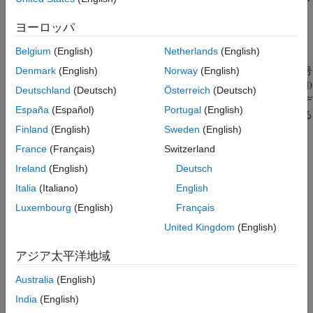
誤差信号です。
ヨーロッパ
Belgium
(English)
Netherlands
(English)
これは、コーディングされる入力信号
とデコードされた信号
Denmark
(English)
Norway
(English)
の前のサンプル
の差です。この誤差信号の符号
Deutschland
(Deutsch)
Österreich
(Deutsch)
は、差分量子化データ ストリームの作成に使用されます。このデ
España
(Español)
Portugal
(English)
ータ ストリームは、データ圧縮と低いデータ伝送速度を実現する
ために、受信側の一致したデコーダーでデコードできる低ビット
Finland
(English)
Sweden
(English)
率信号です。
France
(Français)
Switzerland
Ireland
(English)
Deutsch
この例では、線形デルタ変調 (LDM)、継続変数傾きデルタ変調
(CVSD)、および適応的差分パルス符号変調 (ADPCM) という 3
Italia
(Italiano)
English
つの差分波形の符号化手法を確認します。各手法は 2 レベル (1
Luxembourg
(English)
Français
ビット) のエンコーダーを使用し、異なるサンプリング レートま
United Kingdom
(English)
たはデータ レートで実行できます。エンコードされたビット レ
ートは通常、入力信号サンプルレートに正比例します。たとえ
アジア太平洋地域
ば、LDM および CVSD の両方の場合は、サンプルごとに 1 ビッ
トを使用して、エンコード データ ストリームを計算します。
Australia
(English)
India
(English)
"LDM"
では、一定のステップ サイズを使用して、信号サン