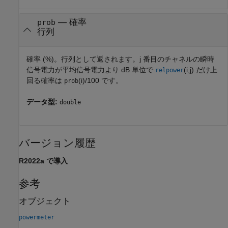
— 確率
prob
行列
確率 (%)。行列として返されます。j
番目のチャネルの瞬時
信号電力が平均信号電力より dB 単位で
(i,j) だけ上
relpower
回る確率は
(i)/100 です。
prob
データ型:
double
バージョン履歴
R2022a で導入
参考
オブジェクト
powermeter