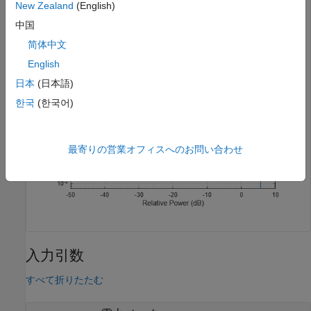
New Zealand
(English)
grid 
on
;

title(
'CCDF Measurement'
);
中国
简体中文
English
日本
(日本語)
한국
(한국어)
最寄りの営業オフィスへのお問い合わせ
入力引数
すべて折りたたむ