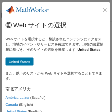
コンテンツへスキップ
MATLAB ヘルプ センター
オフキャンバス ナビゲーション メ
メインコンテンツ
Web サイトの選択
ドキュメンテーションのホーム
ccdf
信号処理
Web サイトを選択すると、翻訳されたコンテンツにアクセス
CCDF 曲線の座標の取得
し、地域のイベントやサービスを確認できます。現在の位置情
DSP System Toolbox
R2022a 以降
報に基づき、次のサイトの選択を推奨します:
United States
統計と線形代数
ページ内をすべて折りたたむ
計測と統計
United States
構文
ccdf
また、以下のリストから Web サイトを選択することもできま
項目一覧
[relpower,prob] = ccdf(meter)
す。
説明
構文
説明
南北アメリカ
は、CCDF 曲線の座標を返しま
[
,
] = ccdf(
)
relpower
prob
meter
例
す。
América Latina
(Español)
入力引数
出力引数
Canada
(English)
例
バージョン履歴
United States
(English)