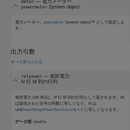
—
電力メーター
meter
System object
powermeter
電力メーター。
System object™ として指定しま
powermeter
す。
出力引数
すべて折りたたむ
— 相対電力
relpower
N
行
M
列の行列
相対電力 (dB 単位)。
N
行
M
列の行列として返されます。
M
は提供された信号の列数に等しくなり、
N
は
ceil(
/
) + 1 に等しくなります。
PowerRange
PowerResolution
データ型:
double