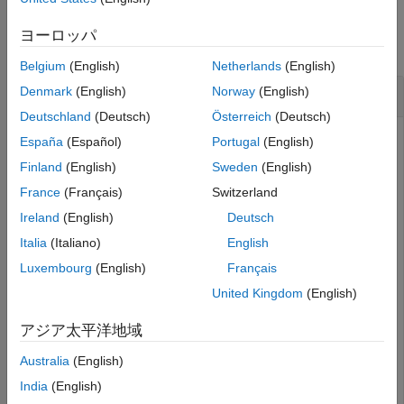
例
参考
ヨーロッパ
すべて折りたたむ
Belgium
(English)
Netherlands
(English)
CCDF 曲線の座標のプロット
Denmark
(English)
Norway
(English)
Deutschland
(Deutsch)
Österreich
(Deutsch)
España
(Español)
Portugal
(English)
生成された電圧信号の平均電力の測定値を計算します。
Finland
(English)
Sweden
(English)
France
(Français)
Switzerland
x = complex(rand(15000,1)-0.2,rand(15000,1)-0.2);

Ireland
(English)
Deutsch
pm = powermeter(ComputeCCDF=true);

Italia
(Italiano)
English
averagePower = pm(x);                            
% pow
Luxembourg
(English)
Français
CCDF 曲線の計算された座標をプロットします。
United Kingdom
(English)
アジア太平洋地域
[relpower,prob] = ccdf(pm);

semilogy(relpower,prob)

Australia
(English)
xlabel(
'Relative Power (dB)'
);

ylabel(
'Probability (%)'
);

India
(English)
ylim([0 125]);
