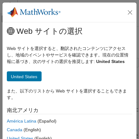
コンテンツへスキップ
MATLAB ヘルプ センター
オフキャンバス ナビゲーション メ
メインコンテンツ
Web サイトの選択
ドキュメンテーションのホーム
双方向 LSTM (BiLSTM) 関数の作成
AI および統計
Web サイトを選択すると、翻訳されたコンテンツにアクセス
R2023b 以降
し、地域のイベントやサービスを確認できます。現在の位置情
Deep Learning Toolbox
報に基づき、次のサイトの選択を推奨します:
United States
深層ニューラル ネットワークのインポートと
構築
この例では、カスタム深層学習関数用の双方向長短期記憶
操作
United States
(BiLSTM) 関数を作成する方法を示します。
双方向 LSTM (BiLSTM) 関数の作成
深層学習モデルでは、双方向 LSTM (BiLSTM) 演算によって、時
また、以下のリストから Web サイトを選択することもできま
系列データまたはシーケンス データのタイム ステップ間の双方
項目一覧
す。
向の長期的な依存関係を学習します。これらの依存関係は、各タ
BiLSTM 関数の作成
イム ステップで時系列全体からネットワークに学習させる場合に
南北アメリカ
BiLSTM パラメーターの初期化
役立ちます。
BiLSTM 演算の適用
América Latina
(Español)
BiLSTM 関数
ほとんどのタスクでは、
オブジェクトを含むネット
bilstmLayer
Canada
(English)
参考
ワークに学習させることができます。関数内で BiLSTM 演算を使
United States
(English)