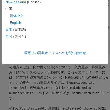
New Zealand
(English)
み、およびバイアスを使用して、入力に BiLSTM 演算を適用しま
中国
す。
简体中文
BiLSTM パラメーターの初期化
English
入力のサイズ (入力層の埋め込み次元など) と隠れユニットの数を
日本
(日本語)
指定します。
한국
(한국어)
inputSize = 256;

numHiddenUnits = 50;
最寄りの営業オフィスへのお問い合わせ
BiLSTM パラメーターを初期化します。BiLSTM 演算では、演算
の順方向と逆方向の両方の部分について、入力重み、再帰重み、
およびバイアスのセットが必要です。これらのパラメーターに
は、順方向と逆方向のコンポーネントを連結したものを指定しま
す。この場合、入力重みのサイズは
[8*numHiddenUnits
、再帰重みのサイズは
inputSize]
[8*numHiddenUnits
、バイアスのサイズは
で
numHiddenUnits]
[8*numHiddenUnits 1]
す。
それぞれ
関数、
関数、
initializeGlorot
initializeOrthogonal