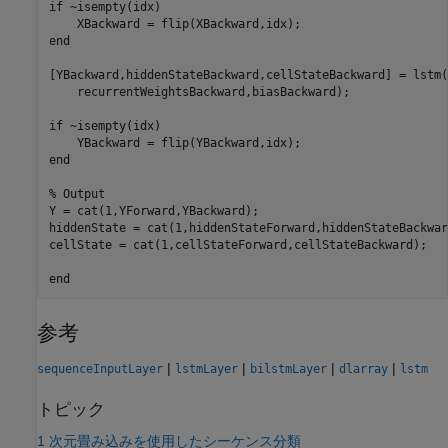
if
 ~isempty(idx)

end
[YBackward,hiddenStateBackward,cellStateBackward] = lstm(
    recurrentWeightsBackward,biasBackward);

if
 ~isempty(idx)

end
% Output
Y = cat(1,YForward,YBackward);

hiddenState = cat(1,hiddenStateForward,hiddenStateBackward
cellState = cat(1,cellStateForward,cellStateBackward);

end
参考
|
|
|
|
sequenceInputLayer
lstmLayer
bilstmLayer
dlarray
lstm
トピック
1 次元畳み込みを使用したシーケンス分類