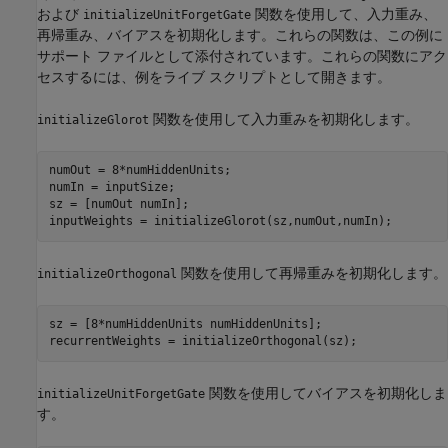
および
関数を使用して、入力重み、
initializeUnitForgetGate
再帰重み、バイアスを初期化します。これらの関数は、この例に
サポート ファイルとして添付されています。これらの関数にアク
セスするには、例をライブ スクリプトとして開きます。
関数を使用して入力重みを初期化します。
initializeGlorot
numOut = 8*numHiddenUnits;

numIn = inputSize;

sz = [numOut numIn];

inputWeights = initializeGlorot(sz,numOut,numIn);
関数を使用して再帰重みを初期化します。
initializeOrthogonal
sz = [8*numHiddenUnits numHiddenUnits];

recurrentWeights = initializeOrthogonal(sz);
関数を使用してバイアスを初期化しま
initializeUnitForgetGate
す。