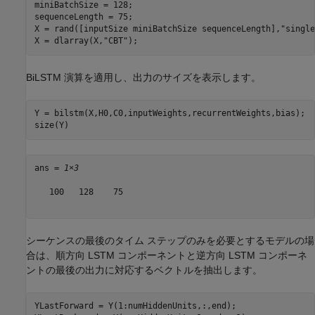
miniBatchSize = 128;

sequenceLength = 75;

X = rand([inputSize miniBatchSize sequenceLength],
"single
X = dlarray(X,
"CBT"
);
BiLSTM 演算を適用し、出力のサイズを表示します。
Y = bilstm(X,H0,C0,inputWeights,recurrentWeights,bias);

size(Y)
ans = 
1×3
   100   128    75

シーケンスの最後のタイム ステップのみを必要とするモデルの場
合は、順方向 LSTM コンポーネントと逆方向 LSTM コンポーネ
ントの最後の出力に対応するベクトルを抽出します。
YLastForward = Y(1:numHiddenUnits,:,end);
