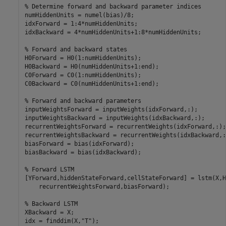
% Determine forward and backward parameter indices
numHiddenUnits = numel(bias)/8;

idxForward = 1:4*numHiddenUnits;

idxBackward = 4*numHiddenUnits+1:8*numHiddenUnits;

% Forward and backward states
H0Forward = H0(1:numHiddenUnits);

H0Backward = H0(numHiddenUnits+1:end);

C0Forward = C0(1:numHiddenUnits);

C0Backward = C0(numHiddenUnits+1:end);

% Forward and backward parameters
inputWeightsForward = inputWeights(idxForward,:);

inputWeightsBackward = inputWeights(idxBackward,:);

recurrentWeightsForward = recurrentWeights(idxForward,:);

recurrentWeightsBackward = recurrentWeights(idxBackward,:)
biasForward = bias(idxForward);

biasBackward = bias(idxBackward);

% Forward LSTM
[YForward,hiddenStateForward,cellStateForward] = lstm(X,H
    recurrentWeightsForward,biasForward);

% Backward LSTM
XBackward = X;

idx = finddim(X,
"T"