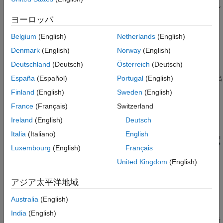
用するには、この例を指針として使用して BiLSTM 関数を作成し
ます。
ヨーロッパ
BiLSTM は、最初のタイム ステップから最後のタイム ステップ
Belgium
(English)
Netherlands
(English)
まで演算を行う "順方向 LSTM" と、最後のタイム ステップから
Denmark
(English)
Norway
(English)
最初のタイム ステップまで演算を行う "逆方向 LSTM" の 2 つの
Deutschland
(Deutsch)
Österreich
(Deutsch)
LSTM コンポーネントで構成されます。この演算は、データを 2
つの LSTM コンポーネントに渡した後、チャネル次元に沿って出
España
(Español)
Portugal
(English)
力を連結します。
Finland
(English)
Sweden
(English)
France
(Français)
Switzerland
Ireland
(English)
Deutsch
Italia
(Italiano)
English
Luxembourg
(English)
Français
United Kingdom
(English)
アジア太平洋地域
BiLSTM 関数の作成
Australia
(English)
この例の最後にリストされている
関数を作成します。こ
bilstm
India
(English)
の関数は、初期の隠れ状態、初期のセル状態、入力重み、再帰重