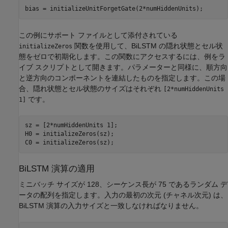
bias = initializeUnitForgetGate(2*numHiddenUnits);
この例にサポート ファイルとして添付されている
関数を使用して、BiLSTM の隠れ状態とセル状
initializeZeros
態をゼロで初期化します。この関数にアクセスするには、例をラ
イブ スクリプトとして開きます。パラメーターと同様に、順方向
と逆方向のコンポーネントを連結したものを指定します。この場
合、隠れ状態とセル状態のサイズはそれぞれ
[2*numHiddenUnits
です。
1]
sz = [2*numHiddenUnits 1];

H0 = initializeZeros(sz);

C0 = initializeZeros(sz);
BiLSTM 演算の適用
ミニバッチ サイズが 128、シーケンス長が 75 であるランダム デ
ータの配列を指定します。入力の最初の次元 (チャネル次元) は、
BiLSTM 演算の入力サイズと一致しなければなりません。