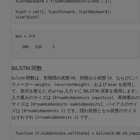
YLastBackward = Y(numHiddenUnits+1:end,:,1);

YLast = cat(1, YLastForward, YLastBackward);

size(YLast)
ans = 
1×3
   100   128     1

BiLSTM 関数
関数は、初期隠れ状態
、初期セル状態
、ならびにパ
bilstm
H0
C0
ラメーター
、
、および
を使用し
weights
recurrentWeights
bias
て、形式を整えた
入力
に BiLSTM 演算を適用します。
dlarray
X
入力重みのサイズは
、再帰重みの
[8*numHiddenUnits inputSize]
サイズは
、バイアスのサイ
[8*numHiddenUnits numHiddenUnits]
ズは
です。隠れ状態とセル状態のサイズ
[8*numHiddenUnits 1]
はそれぞれ
です。
[2*numHiddenUnits 1]
function
 [Y,hiddenState,cellState] = bilstm(X,H0,C0,input