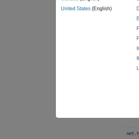
[net,t
United States
(English)
説明
F
traing
I
net.tr
I
[net,t
学習は
net.t
net.t
net.t