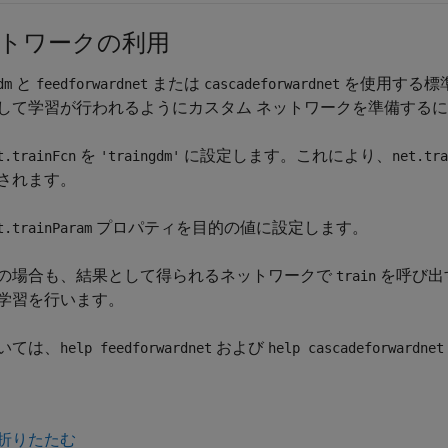
トワークの利用
と
または
を使用する標
dm
feedforwardnet
cascadeforwardnet
して学習が行われるようにカスタム ネットワークを準備する
を
に設定します。これにより、
t.trainFcn
'traingdm'
net.tr
されます。
プロパティを目的の値に設定します。
t.trainParam
の場合も、結果として得られるネットワークで
を呼び出
train
学習を行います。
いては、
および
help feedforwardnet
help cascadeforwardnet
折りたたむ