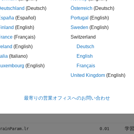
r] = train(net,...)
Deutschland
(Deutsch)
Österreich
(Deutsch)
España
(Español)
Portugal
(English)
inland
(English)
Sweden
(English)
は、モーメンタム項付き勾配降下法に従って重みとバイアス
dm
France
(Français)
Switzerland
reland
(English)
Deutsch
は、ネットワークの
プロパティ
ainFcn = 'traingdm'
trainFcn
talia
(Italiano)
English
は、
を使用してネットワークに
r] = train(net,...)
traingdm
Luxembourg
(English)
Français
United Kingdom
(English)
の学習パラメーターに従って行われます。以下に、
traingdm
最
rainParam.epochs
1000
最寄りの営業オフィスへのお問い合わせ
性
rainParam.goal
0
学
rainParam.lr
0.01