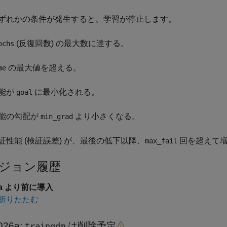
ずれかの条件が発生すると、学習が停止します。
(反復回数) の最大数に達する。
ochs
の最大値を超える。
me
能が
に最小化される。
goal
能の勾配が
より小さくなる。
min_grad
証性能 (検証誤差) が、最後の低下以降、
回を超えて増
max_fail
ジョン履歴
6a より前に導入
折りたたむ
026a:
は削除予定
traingdm