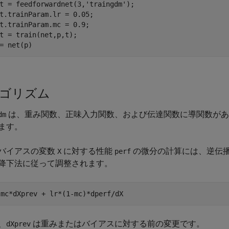
t = feedforwardnet(3,'traingdm');

t.trainParam.lr = 0.05;

t.trainParam.mc = 0.9;

t = train(net,p,t);

ゴリズム
は、重み関数、正味入力関数、および伝達関数に導関数があ
dm
ます。
バイアスの変数
に対する性能
の微分の計算には、逆伝
X
perf
降下法に従って調整されます。
、
は重みまたはバイアスに対する前の変更です。
dXprev