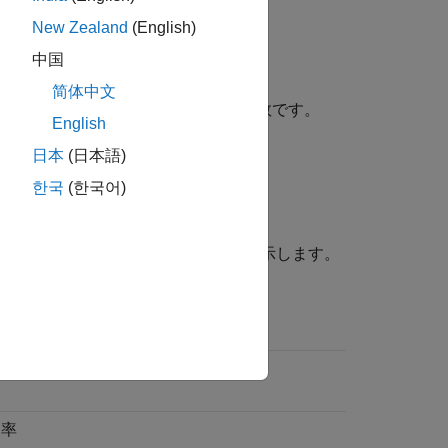
New Zealand
(English)
中国
简体中文
の値を更新するネットワーク学習関数です。
English
日本
(日本語)
を設定します。
한국
(한국어)
学習させます。
学習パラメーターをその既定値と共に示します。
大学習エポック数
能目標
習率