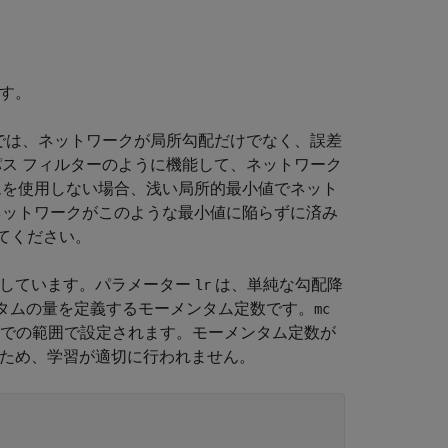
ます。
では、ネットワークが局所勾配だけでなく、誤差
ス フィルターのように機能して、ネットワーク
ムを使用しない場合、浅い局所的最小値でネット
ネットワークがこのような最小値に陥らずに済み
照してください。
存しています。パラメーター
は、単純な勾配降
lr
タムの量を定義するモーメンタム定数です。
mc
ム) までの範囲で設定されます。モーメンタム定数が
るため、学習が適切に行われません。