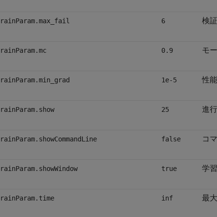
検
rainParam.max_fail
6
モ
rainParam.mc
0.9
性
rainParam.min_grad
1e-5
進
rainParam.show
25
コマ
rainParam.showCommandLine
false
学習
rainParam.showWindow
true
最大
rainParam.time
inf