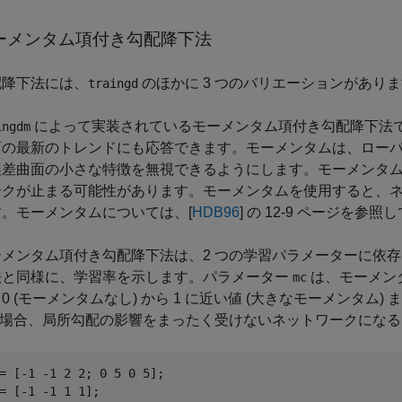
ーメンタム項付き勾配降下法
配降下法には、
のほかに 3 つのバリエーションがあり
traingd
によって実装されているモーメンタム項付き勾配降下法
ingdm
面の最新のトレンドにも応答できます。モーメンタムは、ローパ
誤差曲面の小さな特徴を無視できるようにします。モーメンタ
ークが止まる可能性があります。モーメンタムを使用すると、
す。モーメンタムについては、[
HDB96
] の 12-9 ページを参
ーメンタム項付き勾配降下法は、2 つの学習パラメーターに依
法と同様に、学習率を示します。パラメーター
は、モーメン
mc
0 (モーメンタムなし) から 1 に近い値 (大きなモーメンタ
 の場合、局所勾配の影響をまったく受けないネットワークにな
= [-1 -1 2 2; 0 5 0 5];

= [-1 -1 1 1];
