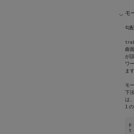
モ
勾
tra
曲
が
ワ
ま
モ
下
は、
1
p 
t 