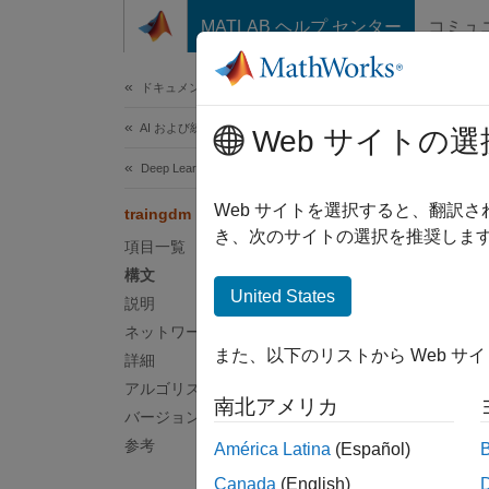
コンテンツへスキップ
MATLAB ヘルプ センター
コミュ
ドキュメ
ドキュメンテーションのホーム
AI および統計
tra
Web サイトの選
Deep Learning Toolbox
(削除
Web サイトを選択すると、翻訳
traingdm
き、次のサイトの選択を推奨します
項目一覧
ページ
構文
United States
t
説明
C
ネットワークの利用
また、以下のリストから Web サ
詳細
アルゴリズム
南北アメリカ
バージョン履歴
構文
参考
América Latina
(Español)
net.tr
Canada
(English)