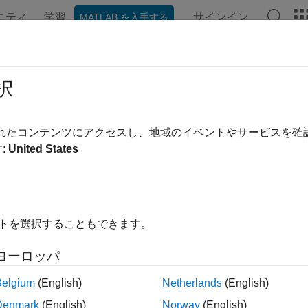
ニティ
学習
サインイン
MATLAB を入手する
ンテーション
例
関数
ブロック
アプリ
ビデオ
ingdm
択
予定) モーメンタム項付き勾配降下法を使用した逆伝播
されたコンテンツにアクセスし、地域のイベントやサービスを
:
United States
内をすべて折りたたむ
は将来のリリースで削除される予定です。詳細につい
raingdm
ode to dlnetwork Workflows
を参照してください。
イトを選択することもできます。
コードの更新に関するアドバイスについては、
バージョン履歴
ヨーロッパ
Belgium
(English)
Netherlands
(English)
ainFcn = 'traingdm'
Denmark
(English)
Norway
(English)