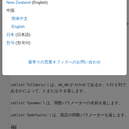
New Zealand
(English)
これは、
の要素を
にクリップした
行
列の行列
を
N
[0, 1]
S
Q
A
中国
返します。
简体中文
は、サポートされている各
文字ベク
info = satlin('
')
code
code
English
トルに関する有用な情報を返します。
日本
(日本語)
は、この関数の名前を返します。
한국
(한국어)
satlin('name')
は、出力範囲
を返します。
satlin('output',FP)
[min max]
最寄りの営業オフィスへのお問い合わせ
は、アクティブな入力範囲
を返
satlin('active',FP)
[min max]
します。
は、
が
×
×
であるか、
行
列で
satlin('fullderiv')
dA_dN
S
S
Q
S
Q
あるかによって、1 または 0 を返します。
は、関数パラメーターの名前を返します。
satlin('fpnames')
は、既定の関数パラメーターを返します。
satlin('fpdefaults')
例