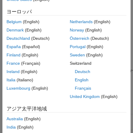
ヨーロッパ
Belgium
(English)
Netherlands
(English)
Denmark
(English)
Norway
(English)
構文
Deutschland
(Deutsch)
Österreich
(Deutsch)
España
(Español)
Portugal
(English)
A = satlin(N,FP)
Finland
(English)
Sweden
(English)
説明
France
(Français)
Switzerland
はニューラル伝達関数です。伝達関数は、層の正味入力か
satlin
Ireland
(English)
Deutsch
ら層の出力を計算します。
Italia
(Italiano)
English
Luxembourg
(English)
Français
は次の 2 つの入力を取ります。
A = satlin(N,FP)
United Kingdom
(English)
正味入力 (列) ベクトルの
行
列の行列
N
S
Q
アジア太平洋地域
関数パラメーターの構造体 (無視)
Australia
(English)
FP
India
(English)