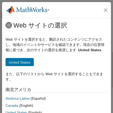
コンテンツへスキップ
MATLAB ヘルプ センター
オフキャンバス ナビゲーション メ
メインコンテンツ
Web サイトの選択
ドキュメンテーションのホーム
satlin
AI および統計
Web サイトを選択すると、翻訳されたコンテンツにアクセス
(削除予定) 飽和線形伝達関数
し、地域のイベントやサービスを確認できます。現在の位置情
Deep Learning Toolbox
報に基づき、次のサイトの選択を推奨します:
United States
satlin
は将来のリリースで削除される予定です。詳細に
satlin
United States
項目一覧
ついては、
Transition Legacy Neural Network Code to
dlnetwork Workflows
を参照してください。
構文
また、以下のリストから Web サイトを選択することもできま
グラフおよび記号
コードの更新に関するアドバイスについては、
バージョン
す。
説明
履歴
を参照してください。
例
南北アメリカ
アルゴリズム
グラフおよび記号
América Latina
(Español)
バージョン履歴
参考
Canada
(English)
United States
(English)