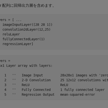
yer 配列に回帰出力層を含めます。
yers = [ 
...
  imageInputLayer([28 28 1])

  convolution2dLayer(12,25)

  reluLayer

  fullyConnectedLayer(1)

  regressionLayer]
ers = 

5x1 Layer array with layers:

   1   ''   Image Input         28x28x1 images with 'zero
   2   ''   2-D Convolution     25 12x12 convolutions wit
   3   ''   ReLU                ReLU

   4   ''   Fully Connected     1 fully connected layer
