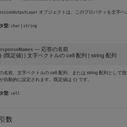
オブジェクトは、このプロパティを文字ベ
essionOutputLayer
タ型:
|
char
string
—
応答の名前
esponseNames
(既定値) |
文字ベクトルの cell 配列
|
string 配列
}
の名前。文字ベクトルの cell 配列、または string 配列
が自動的に設定されます。既定値は
です。
{}
タ型:
cell
引数