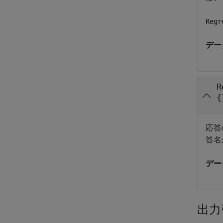
Regr
デー
R
{
応答
答名
デー
出力