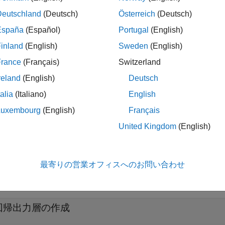
Deutschland
(Deutsch)
Österreich
(Deutsch)
は、回帰タスクの半平均二乗誤差損失を計算します。
España
(Español)
Portugal
(English)
inland
(English)
Sweden
(English)
は、ニューラル ネットワークの回帰出力層
regressionLayer
。
France
(Français)
Switzerland
reland
(English)
Deutsch
は、名前と値のペアを使用して
regressionLayer(
)
Name,Value
talia
(Italiano)
English
プロパティを設定します。たとえば、
seNames
regressionLayer
を作成します。各プロパティ名を一重引用符で囲みます。
Luxembourg
(English)
Français
United Kingdom
(English)
最寄りの営業オフィスへのお問い合わせ
折りたたむ
回帰出力層の作成