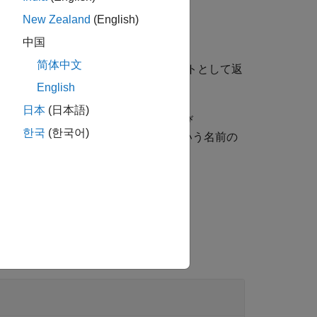
New Zealand
(English)
中国
简体中文
を
オブジェクトとして返
RegressionOutputLayer
English
日本
(日本語)
、オプションの
プロパティおよび
Name
한국
(한국어)
は、
という名前の
('Name','output')
'output'