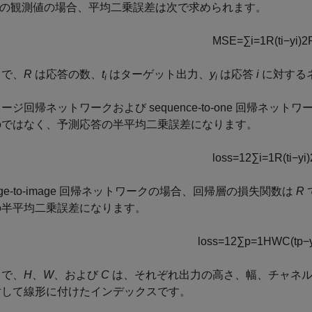
 つの観測値の場合、平均二乗誤差は次で求められます。
MSE
=
∑
i
=
1
R
(
t
i
−
y
i
)
2
こで、
R
は応答の数、
t
はターゲット出力、
y
は応答
i
に対する
i
i
ージ回帰ネットワークおよび sequence-to-one 回帰ネ
のではなく、予測応答の半平均二乗誤差になります。
loss
=
1
2
∑
i
=
1
R
(
t
i
−
y
i
)
age-to-image 回帰ネットワークの場合、回帰層の損失関数は
R
の半平均二乗誤差になります。
loss
=
1
2
∑
p
=
1
H
W
C
(
t
p
−
こで、
H
、
W
、および
C
は、それぞれ出力の高さ、幅、チャネ
対して線形に付けたインデックスです。