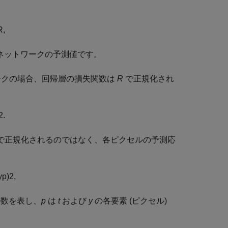
R
,
ネットワークの予測値です。
ットワークの場合、回帰層の損失関数は
R
で正規化され
2
.
で正規化されるのではなく、各ピクセルの予測応
y
p
)
2
,
ル数を表し、
p
は
t
および
y
の各要素 (ピクセル)