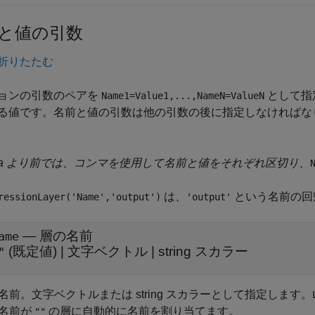
と値の引数
折りたたむ
ョンの引数のペアを
として指
Name1=Value1,...,NameN=ValueN
る値です。名前と値の引数は他の引数の後に指定しなければな
21a より前では、コンマを使用して名前と値をそれぞれ区切り、
は、
という名前の回
ressionLayer('Name','output')
'output'
—
層の名前
ame
(既定値) |
文字ベクトル
|
string スカラー
"
名前。文字ベクトルまたは string スカラーとして指定します。
名前が
の層に自動的に名前を割り当てます。
""