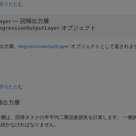
折りたたむ
— 回帰出力層
ayer
オブジェクト
egressionOutputLayer
出力層。
オブジェクトとして返されま
RegressionOutputLayer
折りたたむ
帰出力層
帰層は、回帰タスクの半平均二乗誤差損失を計算します。
一般
に続かなければなりません。