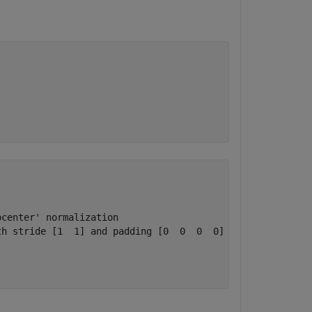
center' normalization

h stride [1  1] and padding [0  0  0  0]
