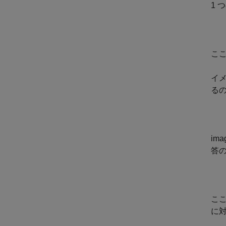
1
こ
イメ
る
im
答
こ
に