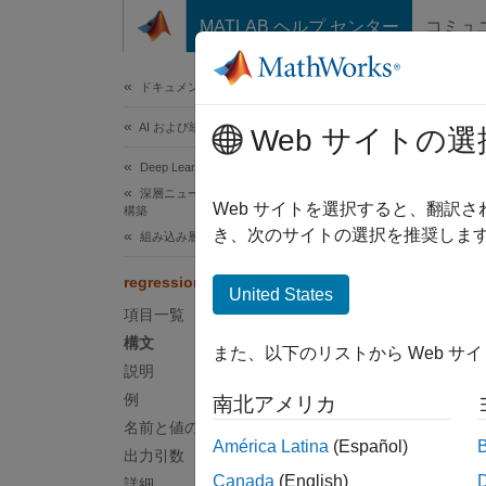
コンテンツへスキップ
MATLAB ヘルプ センター
コミュ
ドキュメ
ドキュメンテーションのホーム
AI および統計
reg
Web サイトの選
Deep Learning Toolbox
深層ニューラル ネットワークのインポートと
(非推奨
Web サイトを選択すると、翻訳
構築
き、次のサイトの選択を推奨します
組み込み層
ページ
regressionLayer
United States
r
項目一覧
構文
また、以下のリストから Web サ
説明
構文
例
南北アメリカ
名前と値の引数
layer 
América Latina
(Español)
出力引数
layer 
Canada
(English)
詳細