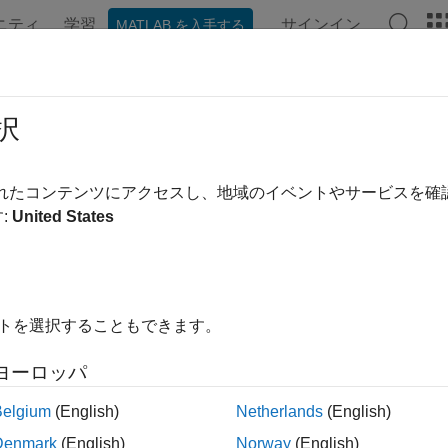
ニティ
学習
サインイン
MATLAB を入手する
ンテーション
例
関数
ブロック
アプリ
ビデオ
ressionLayer
択
) 回帰出力層
されたコンテンツにアクセスし、地域のイベントやサービスを
:
United States
内をすべて折りたたむ
は推奨されません。代わりに、関数
egressionLayer
trainnet
細については、
バージョン履歴
を参照してください。
イトを選択することもできます。
ヨーロッパ
= regressionLayer
Belgium
(English)
Netherlands
(English)
= regressionLayer(Name,Value)
Denmark
(English)
Norway
(English)