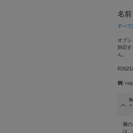
名前
すべて
オプシ
対応す
ん。
R20
例:
reg
N
"
層の
は、