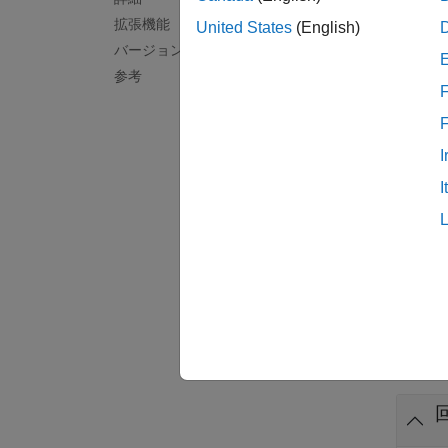
説明
拡張機能
United States
(English)
回帰層
バージョン履歴
参考
F
= 
layer
します
I
= 
layer
I
Respon
回帰層
例
例
すべて