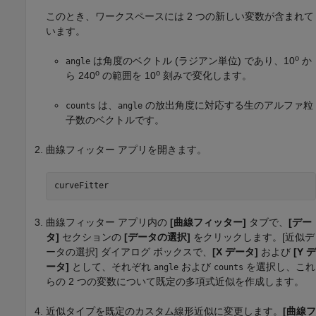
このとき、ワークスペースには 2 つの新しい変数が含まれて
います。
o
は角度のベクトル (ラジアン単位) であり、10
か
angle
o
o
ら 240
の範囲を 10
刻みで変化します。
は、
の放出角度に対応する生のアルファ粒
counts
angle
子数のベクトルです。
曲線フィッター アプリを開きます。
curveFitter
曲線フィッター アプリ内の
[曲線フィッター]
タブで、
[デー
タ]
セクションの
[データの選択]
をクリックします。[近似デ
ータの選択] ダイアログ ボックスで、
[X データ]
および
[Y デ
ータ]
として、それぞれ
および
を選択し、これ
angle
counts
らの 2 つの変数について既定の多項式近似を作成します。
近似タイプを既定のカスタム線形近似に変更します。
[曲線フ