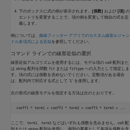
下のボックスに式の例が表示されます。
[係数]
および
[項]
の
エントリを変更することで、項の例を変更して独自の式を定
義します。
例については、
曲線フィッター アプリでのカスタム線形ルジャン
ドル多項式による近似
を参照してください。
コマンド ラインでの線形近似の選択
線形近似アルゴリズムを使用するには、モデル項の cell 配列また
は string 配列を関数
または
への入力として指定しま
fit
fittype
す。項の式には係数を含めないでください。定数項がある場合
は、配列内で対応する式として '1' を使用します。
次の形式の線形モデルを指定する方法は次のとおりです。
 coeff1 * term1 + coeff2 * term2 + coeff3 * term3 + 
...
ここで、
、
などはいずれも係数を含みません。cell 配
term1
term2
列または string 配列を使用し、個別の要素として各項を係数を含