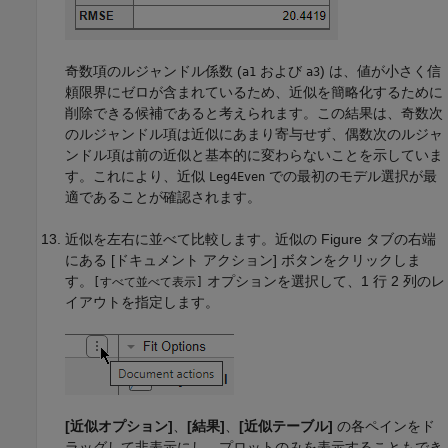
奇数項のルジャンドル係数 (
および
) は、値が小さく信
a1
a3
頼限界にゼロが含まれているため、近似を簡略化するために
削除できる候補であると考えられます。この結果は、奇数次
のルジャンドル項は近似にあまり寄与せず、偶数次のルジャ
ンドル項は前の近似と基本的に変わらないことを示していま
す。これにより、近似
での最初のモデル選択が最
Leg4Even
適であることが確認されます。
近似を左右に並べて比較します。近似の Figure タブの右端
にある [ドキュメント アクション] ボタンをクリックしま
す。
オプションを選択して、1 行 2 列のレ
[すべて並べて表示]
イアウトを指定します。
[近似オプション]
、
[結果]
、
[近似テーブル]
の各ペインをド
ラッグして非表示にし、プロットのみを表示することもでき