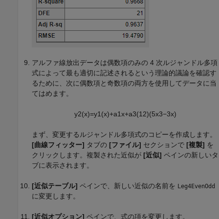
アルファ線放出データは偶数項のみの 4 次ルジャンドル多項
式によって最も適切に記述されるという理論的議論を確認す
るために、次に偶数項と奇数項の両方を使用してデータに当
てはめます。
y
2
(
x
)
=
y
1
(
x
)
+
a
1
x
+
a
3
(
1
2
)
(
5
x
3
−
3
x
)
まず、変更するルジャンドル多項式のコピーを作成します。
[曲線フィッター]
タブの
[ファイル]
セクションで
[複製]
を
クリックします。複製された近似が
[近似]
ペインの新しいタ
ブに表示されます。
[近似テーブル]
ペインで、新しい近似の名前を
Leg4EvenOdd
に変更します。
[近似オプション]
ペインで、式の項を変更します。