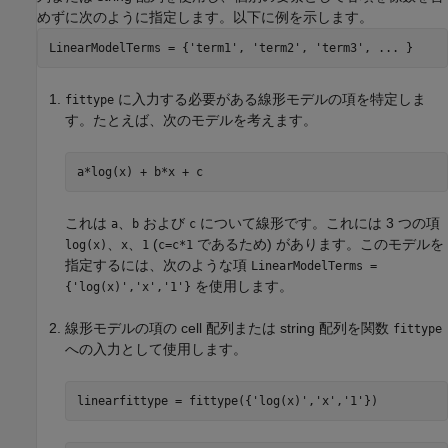
めずに次のように指定します。以下に例を示します。
LinearModelTerms = {
'term1'
, 
'term2'
, 
'term3'
, 
...
 }
に入力する必要がある線形モデルの項を特定しま
fittype
す。たとえば、次のモデルを考えます。
a*log(x) + b*x + c
これは
、
および
について線形です。これには 3 つの項
a
b
c
、
、
(
であるため) があります。このモデルを
log(x)
x
1
c=c*1
指定するには、次のような項
LinearModelTerms =
を使用します。
{'log(x)','x','1'}
線形モデルの項の cell 配列または string 配列を関数
fittype
への入力として使用します。
linearfittype = fittype({
'log(x)'
,
'x'
,
'1'
})