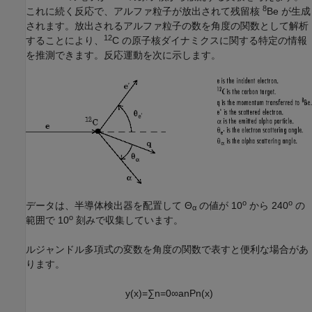
8
これに続く反応で、アルファ粒子が放出されて残留核
Be が生成
されます。放出されるアルファ粒子の数を角度の関数として解析
12
することにより、
C の原子核ダイナミクスに関する特定の情報
を推測できます。反応運動を次に示します。
o
o
データは、半導体検出器を配置して Θ
の値が 10
から 240
の
α
o
範囲で 10
刻みで収集しています。
ルジャンドル多項式の変数を角度の関数で表すと便利な場合があ
ります。
y
(
x
)
=
∑
n
=
0
∞
a
n
P
n
(
x
)