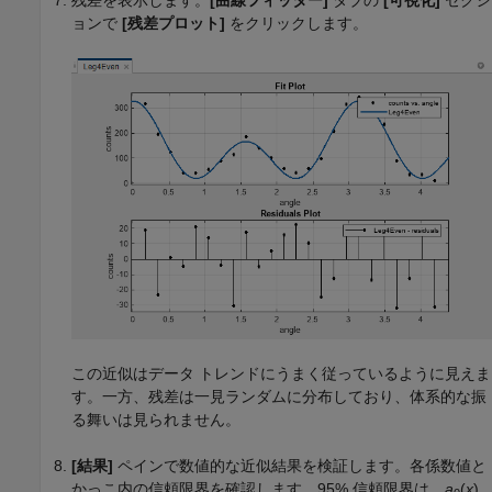
残差を表示します。
[曲線フィッター]
タブの
[可視化]
セクシ
ョンで
[残差プロット]
をクリックします。
この近似はデータ トレンドにうまく従っているように見えま
す。一方、残差は一見ランダムに分布しており、体系的な振
る舞いは見られません。
[結果]
ペインで数値的な近似結果を検証します。各係数値と
かっこ内の信頼限界を確認します。95% 信頼限界は、
a
(
x
)