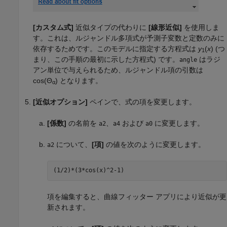
[カスタム式]
近似タイプの代わりに
[線形近似]
を使用しま
す。これは、ルジャンドル多項式が予測子変数と定数のみに
依存するためです。このモデルに指定する方程式は
y
(
x
) (つ
1
まり、この手順の最初に示した方程式) です。
はラジ
angle
アン単位で与えられるため、ルジャンドル項の引数は
cos(Θ
) となります。
α
[近似オプション]
ペインで、式の項を変更します。
[係数]
の名前を
、
および
に変更します。
a2
a4
a0
について、
[項]
の値を次のように変更します。
a2
(1/2)*(3*cos(x)^2-1)
項を編集すると、曲線フィッター アプリにより近似が更
新されます。