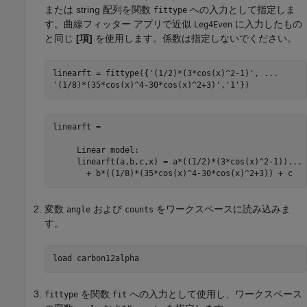
または string 配列を関数
への入力として指定しま
fittype
す。曲線フィッター アプリで近似
に入力したもの
Leg4Even
と同じ
[項]
を使用します。係数は指定しないでください。
linearft = fittype({
'(1/2)*(3*cos(x)^2-1)'
, 
...
'(1/8)*(35*cos(x)^4-30*cos(x)^2+3)'
,
'1'
})
linearft = 

     Linear model:

     linearft(a,b,c,x) = a*((1/2)*(3*cos(x)^2-1))...

       + b*((1/8)*(35*cos(x)^4-30*cos(x)^2+3)) + c
変数
および
をワークスペースに読み込みま
angle
counts
す。
load 
carbon12alpha
を関数
への入力として使用し、ワークスペース
fittype
fit