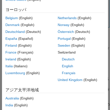
カスタム式の線形最小二乗近似が必要な場合は、
[線形近
ヨーロッパ
似]
を選択します。方程式を一連の線形関数で表せるかわ
からない場合は、代わりに
[カスタム式]
を選択します。
Belgium
(English)
Netherlands
(English)
カスタム式近似の対話的な選択
を参照してください。
Denmark
(English)
Norway
(English)
Deutschland
(Deutsch)
Österreich
(Deutsch)
線形近似によるカスタム近似の対話的な選択
España
(Español)
Portugal
(English)
曲線フィッター アプリで、曲線データを選択します。
[曲線
Finland
(English)
Sweden
(English)
フィッター]
タブの
[データ]
セクションで
[データの選択]
を
France
(Français)
Switzerland
クリックします。[近似データの選択] ダイアログ ボックス
で、
[X データ]
および
[Y データ]
の値を選択します。
Ireland
(English)
Deutsch
Italia
(Italiano)
English
曲線フィッターにより、既定の多項式近似が作成されます。
Luxembourg
(English)
Français
モデル タイプを変更します。
[曲線フィッター]
タブの
[近似
United Kingdom
(English)
タイプ]
セクションで、矢印をクリックしてギャラリーを開
きます。ギャラリーで、
[カスタム]
グループの
[線形近似]
を
アジア太平洋地域
クリックします。
Australia
(English)
[近似オプション]
ペインで
[線形近似]
をクリックすると式の
India
(English)
例が表示されます。