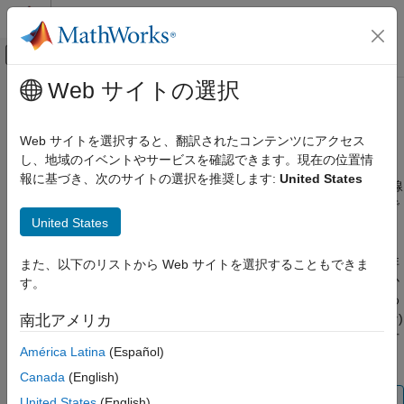
コンテンツへスキップ
MATLAB ヘルプ センター
オフキャンバス ナビゲーション メ
メインコンテンツ
Web サイトの選択
ドキュメンテーションのホーム
カスタム線形モデルの当てはめ
AI および統計
Web サイトを選択すると、翻訳されたコンテンツにアクセス
カスタム線形モデルについて
し、地域のイベントやサービスを確認できます。現在の位置情
Curve Fitting Toolbox
報に基づき、次のサイトの選択を推奨します:
United States
線形回帰と非線形回帰
曲線フィッター アプリで、
[カスタム式]
近似を使用して独自の線
形方程式または非線形方程式を定義できます。カスタム式近似で
カスタム線形モデルの当てはめ
United States
は非線形最小二乗近似の手順を使用します。
項目一覧
[カスタム式]
でカスタム線形方程式を定義できます。ただし、非
また、以下のリストから Web サイトを選択することもできま
カスタム線形モデルについて
線形近似は線形最小二乗近似よりも効率が悪く、通常は時間がか
す。
線形近似によるカスタム近似の対話的な選択
かります。カスタム式の線形最小二乗近似が必要な場合は、代わ
コマンド ラインでの線形近似の選択
りに
[線形近似]
を選択します。線形モデルは (おそらく非線形な)
南北アメリカ
カスタム線形ルジャンドル多項式による近似
項の線形結合です。これらはパラメーターについて線形である方
América Latina
(Español)
程式で定義されます。
Canada
(English)
ヒント
United States
(English)