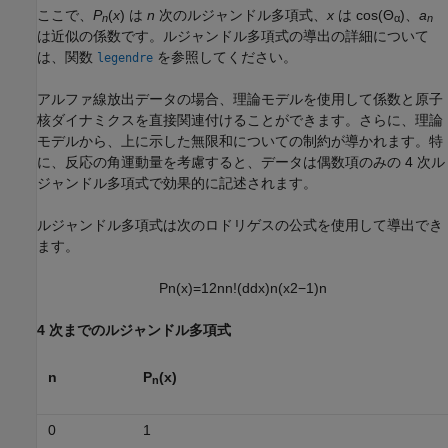
ここで、
P
(
x
) は
n
次のルジャンドル多項式、
x
は cos(Θ
)、
a
n
α
n
は近似の係数です。ルジャンドル多項式の導出の詳細について
は、関数
を参照してください。
legendre
アルファ線放出データの場合、理論モデルを使用して係数と原子
核ダイナミクスを直接関連付けることができます。さらに、理論
モデルから、上に示した無限和についての制約が導かれます。特
に、反応の角運動量を考慮すると、データは偶数項のみの 4 次ル
ジャンドル多項式で効果的に記述されます。
ルジャンドル多項式は次のロドリゲスの公式を使用して導出でき
ます。
P
n
(
x
)
=
1
2
n
n
!
(
d
d
x
)
n
(
x
2
−
1
)
n
4 次までのルジャンドル多項式
n
P
(x)
n
0
1