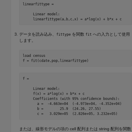
linearfittype = 

     Linear model:

     linearfittype(a,b,c,x) = a*log(x) + b*x + c
データを読み込み、
を関数
への入力として使用
fittype
fit
します。
load 
census
f = fit(cdate,pop,linearfittype)
f = 

     Linear model:

     f(x) = a*log(x) + b*x + c

     Coefficients (with 95% confidence bounds):

       a =  -4.663e+04  (-4.973e+04, -4.352e+04)

       b =        25.9  (24.26, 27.55)

       c =   3.029e+05  (2.826e+05, 3.232e+05)
または、線形モデルの項の cell 配列または string 配列を関数