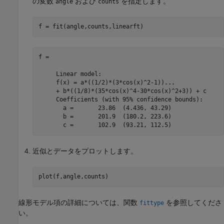
の変数
および
を指定します。
angle
counts
f = fit(angle,counts,linearft)
f = 

     Linear model:

     f(x) = a*((1/2)*(3*cos(x)^2-1))...

     + b*((1/8)*(35*cos(x)^4-30*cos(x)^2+3)) + c

     Coefficients (with 95% confidence bounds):

       a =       23.86  (4.436, 43.29)

       b =       201.9  (180.2, 223.6)

       c =       102.9  (93.21, 112.5)
近似とデータをプロットします。
plot(f,angle,counts)
線形モデル項の詳細については、関数
を参照してくださ
fittype
い。