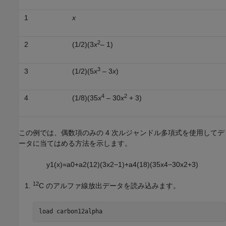
1
x
2
2
(1/2)(3
x
– 1)
3
3
(1/2)(5
x
– 3
x
)
4
2
4
(1/8)(35
x
– 30
x
+ 3)
この例では、偶数項のみの 4 次ルジャンドル多項式を使用してデ
ータに当てはめる方法を示します。
y
1
(
x
)
=
a
0
+
a
2
(
1
2
)
(
3
x
2
−
1
)
+
a
4
(
1
8
)
(
35
x
4
−
30
x
2
+
3
)
12
C のアルファ線放出データを読み込みます。
load 
carbon12alpha