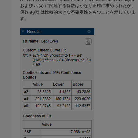
0
および
a
(
x
) に関連する係数はかなり正確に求められたが、
4
係数
a
(
x
) は比較的大きな不確定性をもつことを示していま
2
す。