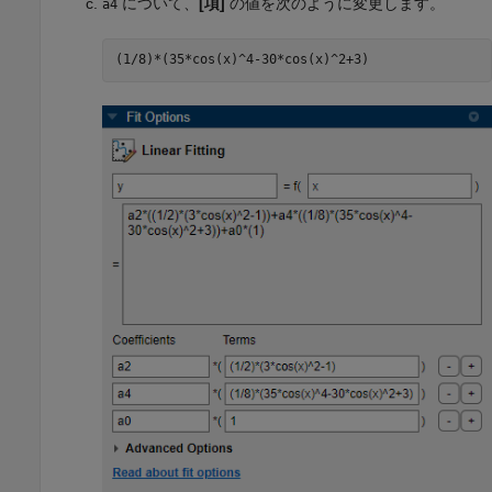
について、
[項]
の値を次のように変更します。
a4
(1/8)*(35*cos(x)^4-30*cos(x)^2+3)