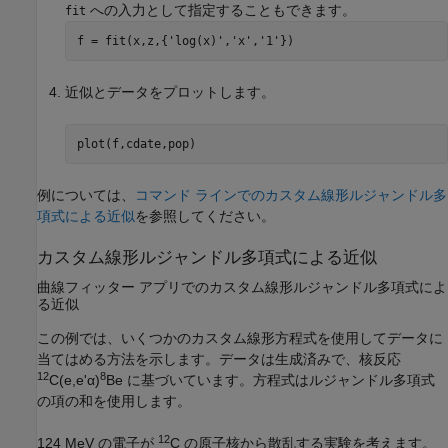
への入力として指定することもできます。
fit
f = fit(x,z,{
'log(x)'
,
'x'
,
'1'
})
近似とデータをプロットします。
plot(f,cdate,pop)
例については、
コマンド ラインでのカスタム線形ルジャンドル多
項式による近似
を参照してください。
カスタム線形ルジャンドル多項式による近似
曲線フィッター アプリでのカスタム線形ルジャンドル多項式によ
る近似
この例では、いくつかのカスタム線形方程式を使用してデータに
当てはめる方法を示します。データは生成済みで、核反応
12
8
C(e,e'α)
Be に基づいています。方程式はルジャンドル多項式
の項の和を使用します。
12
124 MeV の電子が
C の原子核から散乱する実験を考えます。