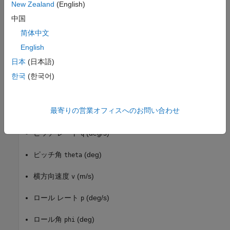
New Zealand
(English)
中国
简体中文
プラント
は、定常状態のホバリング条件に平衡化さ
English
Helicopter
れる 8 状態のヘリコプター モデルです。状態ベクトル
x =
日本
(日本語)
は以下で構成されています。
[u,w,q,theta,v,p,phi,r]
한국
(한국어)
縦方向速度
(m/s)
u
最寄りの営業オフィスへのお問い合わせ
垂直速度
(m/s)
w
ピッチ レート
(deg/s)
q
ピッチ角
(deg)
theta
横方向速度
(m/s)
v
ロール レート
(deg/s)
p
ロール角
(deg)
phi