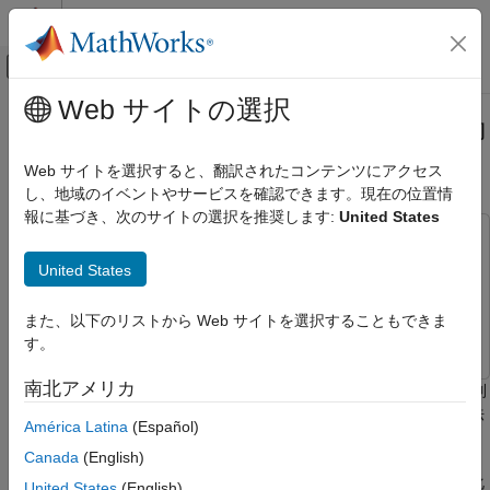
コンテンツへスキップ
MATLAB ヘルプ センター
オフキャンバス ナビゲーション メ
メインコンテンツ
Web サイトの選択
ドキュメンテーションのホーム
制御システム調整器を使用した制御
制御システム
システムの調整
Web サイトを選択すると、翻訳されたコンテンツにアクセス
し、地域のイベントやサービスを確認できます。現在の位置情
Control System Toolbox
報に基づき、次のサイトの選択を推奨します:
United States
制御システムの設計と調整
この例では次を使用します。
マルチループの多目的調整
Control System Toolbox
Control System Toolbox
United States
制御システム調整器による調整
Simulink Control Design
Simulink Control Design
制御システム調整器を使用した制御システム
また、以下のリストから Web サイトを選択することもできま
Simulink
Simulink
の調整
す。
項目一覧
南北アメリカ
この例では、Simulink® でモデル化された MIMO マルチループ制
制御システム モデル
御システムを制御システム調整器アプリを使用して調整する方法
調整のためのモデルの設定
América Latina
(Español)
を示します。
調整目標の指定
Canada
(English)
制御システムの調整
制御システム調整器では、任意の制御アーキテクチャをモデル化
United States
(English)