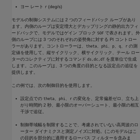
ヨー レート
(deg/s)
r
モデルの制御システムには 2 つのフィードバック ループがあり
ます。内側のループは安定増大とデカップリングの静的出力フィ
ードバックで、モデルではゲイン ブロック
で表されます。外
SOF
側のループには 3 つのそれぞれの姿勢角に対する PI コントロー
ラーがあります。コントローラーは、
、
、
、
、
の測
theta
phi
p
q
r
定値を使用して、縦サイクリック、横サイクリック、テール ロー
ターのコレクティブに対するコマンド
を度単位で生成
ds,dc,dT
します。このループは、3 つの角度の目的となる設定点の追従を
提供します。
この例では、次の制御目的を使用します。
設定点での
、
、
の変化を、定常偏差ゼロ、立ち上
theta
phi
r
がり時間約 2 秒、最小限のオーバーシュート、最小限の相互
干渉で追従。
制御帯域幅を制限することで、考慮されていない高周波のロ
ーター ダイナミクスと測定ノイズに対処。(このモデルはこ
の目的を部分的に適用するローパス フィルターを含みま