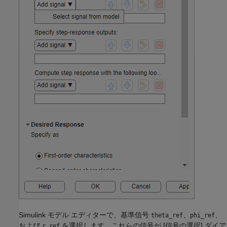
Simulink モデル エディターで、基準信号
、
、
theta_ref
phi_ref
および
を選択します。これらの信号が [信号の選択] ダイア
r_ref