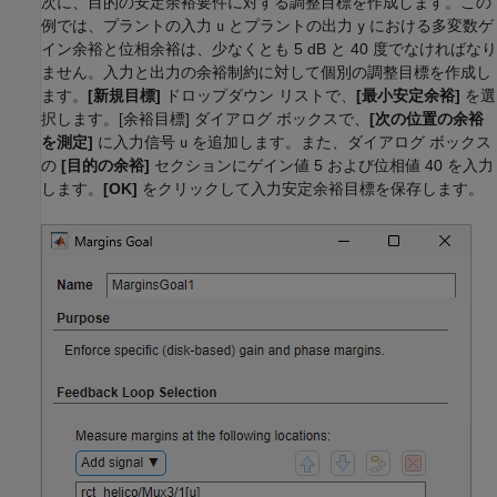
次に、目的の安定余裕要件に対する調整目標を作成します。この
例では、プラントの入力
とプラントの出力
における多変数ゲ
u
y
イン余裕と位相余裕は、少なくとも 5 dB と 40 度でなければなり
ません。入力と出力の余裕制約に対して個別の調整目標を作成し
ます。
[新規目標]
ドロップダウン リストで、
[最小安定余裕]
を選
択します。[余裕目標] ダイアログ ボックスで、
[次の位置の余裕
を測定]
に入力信号
を追加します。また、ダイアログ ボックス
u
の
[目的の余裕]
セクションにゲイン値 5 および位相値 40 を入力
します。
[OK]
をクリックして入力安定余裕目標を保存します。