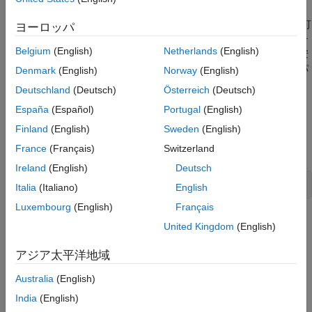
調整された設計の検証
し、PID コントローラー、ゲイン、その他の要素など、コントロ
参考
ーラー コンポーネントの構造を指定できます。モデル内の調整可
ヨーロッパ
能にするブロックを指定します。それらのブロックが制御システ
Belgium
(English)
Netherlands
(English)
ム調整器でパラメーター化され、設定点の追従、外乱の抑制、安
定余裕など、指定した設計要件をシステムが満たすように自由パ
Denmark
(English)
Norway
(English)
ラメーターが調整されます。
Deutschland
(Deutsch)
Österreich
(Deutsch)
España
(Español)
Portugal
(English)
制御システム モデル
Finland
(English)
Sweden
(English)
この例では、Simulink モデル
を使用します。モデル
rct_helico
を開きます。
France
(Français)
Switzerland
Ireland
(English)
Deutsch
open_system(
'rct_helico'
)
Italia
(Italiano)
English
Luxembourg
(English)
Français
United Kingdom
(English)
アジア太平洋地域
Australia
(English)
India
(English)