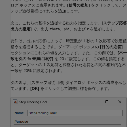
ログ ボックスに表示されます。
[信号の追加]
をクリックして、ス
テップ追従目標にそれらを追加します。
次に、これらの基準を追従する出力を指定します。
[ステップ応答
出力の指定]
で、出力
、
、および
を追加します。
theta
phi
r
要件は、出力の応答によって、時定数が 1 秒の 1 次応答で設定値
指令を追従することです。ダイアログ ボックスの
[目的の応答]
セクションにこれらの値を入力します。また、この例では、
[不一
致を次の % 未満に維持]
を 20 に設定します。この値を指定する
と、ターゲットの 1 次応答と調整された応答との間の相対的な不
一致が 20% に設定されます。
次の図は、[ステップ追従目標] ダイアログ ボックスの構成を示し
ています。
[OK]
をクリックして調整目標を保存します。