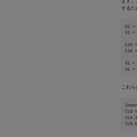
ます。
するた
G2 = 
G1 = 
C20 
C10 
X1 =
X2 =
これら
Inner
CL0 =
CL0.
CL0.