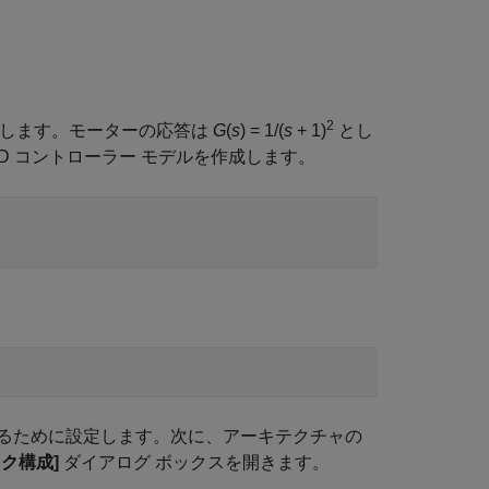
2
仮定します。モーターの応答は
G
(
s
) = 1/(
s
+ 1)
とし
ID コントローラー モデルを作成します。
るために設定します。次に、アーキテクチャの
ク構成]
ダイアログ ボックスを開きます。