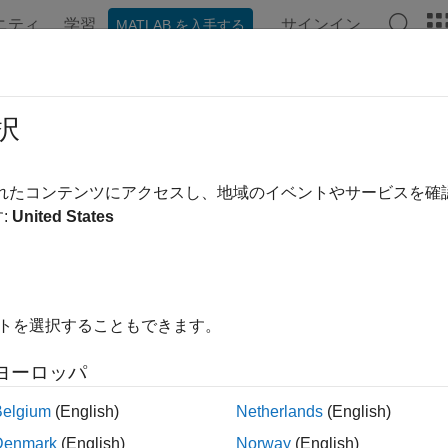
ニティ
学習
サインイン
MATLAB を入手する
ンテーション
例
関数
ブロック
アプリ
ビデオ
御システム調整器
での制御アーキテ
択
アーキテクチャについて
されたコンテンツにアクセスし、地域のイベントやサービスを
:
United States
ステム調整器
を使用すると、どのようなアーキテクチャをもつ
御下のシステムとどのようにやり取りするかは、
"制御システ
クチャはシステムの調整可能な制御要素、追加のフィルター コ
ステム、これらすべての要素間での相互接続で構成されていま
ャは、次の図のような単一ループ フィードバック構成です。
イトを選択することもできます。
ヨーロッパ
Belgium
(English)
Netherlands
(English)
Denmark
(English)
Norway
(English)