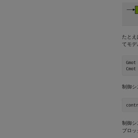
たとえ
てモデ
Gmot 
Cmot
制御シ
cont
制御シ
ブロッ