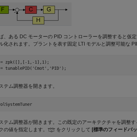
ば、ある DC モーターの PID コントローラーを調整すると
ル化されます。プラントを表す固定 LTI モデルと調整可能な P
= zpk([],[-1,-1],1);

 = tunablePID(
'Cmot'
,
'PID'
);
ステム調整器
を開きます。
rolSystemTuner
ステム調整器
が開きます。この既定のアーキテクチャを調整す
クの値を指定します。
をクリックして
[標準のフィードバッ