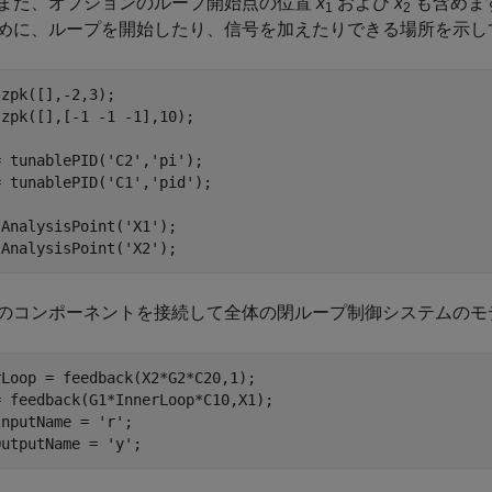
また、オプションのループ開始点の位置
x
および
x
も含めま
1
2
めに、ループを開始したり、信号を加えたりできる場所を示し
zpk([],-2,3);

zpk([],[-1 -1 -1],10);

= tunablePID(
'C2'
,
'pi'
);

= tunablePID(
'C1'
,
'pid'
);

 AnalysisPoint(
'X1'
);

 AnalysisPoint(
'X2'
);
のコンポーネントを接続して全体の閉ループ制御システムのモ
Loop = feedback(X2*G2*C20,1);

 feedback(G1*InnerLoop*C10,X1);

InputName = 
'r'
;

OutputName = 
'y'
;