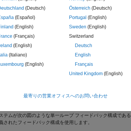
ラント モデル、
H
はセンサー ダイナミクスです。通常、これ
Deutschland
(Deutsch)
Österreich
(Deutsch)
ルター
F
とフィードバック コントローラー
C
は調整可能な要
España
(Español)
Portugal
(English)
非常に便利に表現されているため、これらの要素は固定ブロッ
inland
(English)
Sweden
(English)
ステム調整器
では、制御システムのアーキテクチャを定義する
France
(Français)
Switzerland
reland
(English)
Deutsch
に示した、事前定義されたフィードバック構成を使用。
talia
(Italiano)
English
定された LTI コンポーネントおよび調整可能な制御設計ブロッ
Luxembourg
(English)
Français
®
とで、MATLAB
で制御システム アーキテクチャをモデル化。
United Kingdom
(English)
®
mulink
で制御システムをモデル化し、
制御システム調整器
で
sign™
ソフトウェアが必要)。
最寄りの営業オフィスへのお問い合わせ
定義されたフィードバック アーキテクチャ
ステムが次の図のような単一ループ フィードバック構成であ
義されたフィードバック構成を使用します。