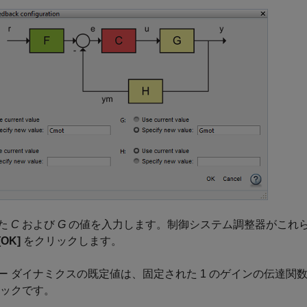
た
C
および
G
の値を入力します。
制御システム調整器
がこれら
[OK]
をクリックします。
ー ダイナミクスの既定値は、固定された 1 のゲインの伝達関
ロックです。