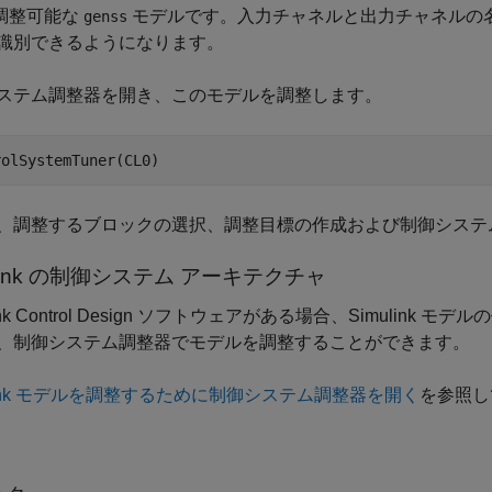
調整可能な
モデルです。入力チャネルと出力チャネルの
genss
識別できるようになります。
ステム調整器
を開き、このモデルを調整します。
rolSystemTuner(CL0)
、調整するブロックの選択、調整目標の作成および制御システ
ink
の制御システム アーキテクチャ
nk Control Design
ソフトウェアがある場合、Simulink モデ
、
制御システム調整器
でモデルを調整することができます。
ulink モデルを調整するために制御システム調整器を開く
を参照し