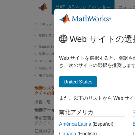
コンテンツへスキップ
MATLAB ヘルプ センター
コミュ
ドキュメ
ドキュメンテーションのホーム
制御システム
制
Web サイトの選
Control System Toolbox
制御システムの設計と調整
制御
Web サイトを選択すると、翻訳
マルチループの多目的調整
き、次のサイトの選択を推奨します
制御シ
制御システム調整器による調整
ーが制
モデルの設定
United States
ーキテ
制御システム調整器での制御アーキテ
下のシ
クチャの指定
テクチ
また、以下のリストから Web サ
項目一覧
制御アーキテクチャについて
南北アメリカ
事前定義されたフィードバック アーキ
テクチャ
América Latina
(Español)
任意のフィードバック制御アーキテク
Canada
(English)