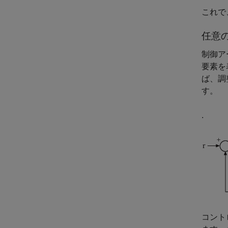
これで
任意
制御ア
要素を
ば、調
す。
.
コント