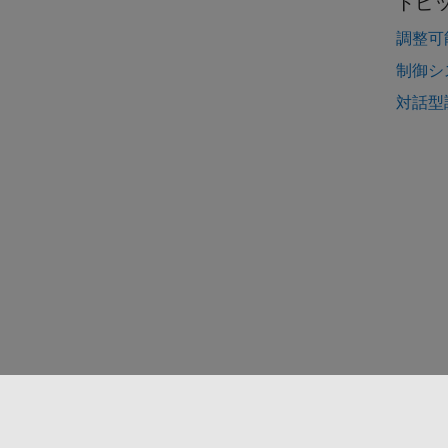
トピ
調整可
制御シ
対話型