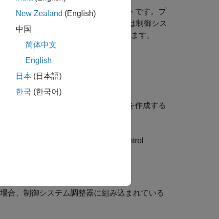
らは制御システムの固定コンポーネントです。プ
New Zealand
(English)
素です。このブロック線図フォームでは制御シス
中国
クおよび調整可能なブロックと呼ばれます。
简体中文
方法がいくつかあります。
English
日本
(日本語)
한국
(한국어)
クから一般化状態空間 (
) モデルを作成する
genss
調整するブロックを指定 (
Simulink Control
る場合、
制御システム調整器
に組み込まれている