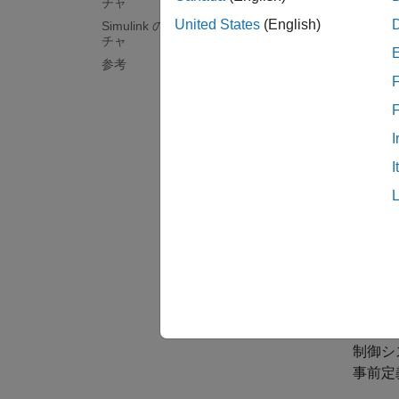
チャ
G
はプ
United States
(English)
Simulink の制御システム アーキテク
チャ
レフィ
テムが
参考
F
制御シ
I
図
I
固
こ
Si
De
事前
制御シ
事前定