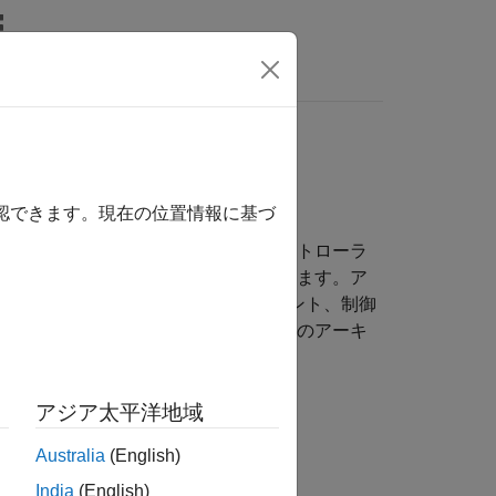
MATLAB Answers
クチャの指定
確認できます。現在の位置情報に基づ
制御システムでも調整できます。コントローラ
ムのアーキテクチャ"
によって定義されます。ア
ンポーネントとセンサー コンポーネント、制御
す。たとえば、一般的な制御システムのアーキ
アジア太平洋地域
Australia
(English)
India
(English)