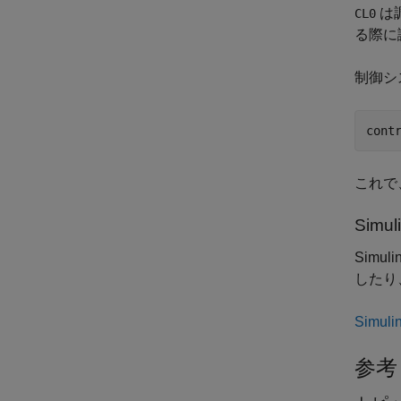
は
CL0
る際に
制御シ
cont
これで
Simul
Simuli
したり
Sim
参考