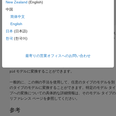
New Zealand
(English)
  ---------------

         s

中国
Continuous-time transfer function.

简体中文
English
日本
(日本語)
は
の
表現です。
には
と同じダイナミクス
C
pid_sys
tf
C
pid_sys
한국
(한국어)
がありますが、動的パラメーターを比例、積分、微分のゲインで
はなく、伝達関数の分子係数および分母係数として格納します。
同様に、
モデル オブジェクトが
tf
最寄りの営業オフィスへのお問い合わせ
T
f
≥
0
の並列形式 PID コントローラーを表す場合、伝達関数モデルを
モデルに変換することができます。
pid
一般的に、この例の手法を使用して、任意のタイプのモデルを別
のタイプのモデルに変換することができます。特定のモデル タイ
プへの変換についての具体的な詳細情報は、そのモデル タイプの
リファレンス ページを参照してください。
参考