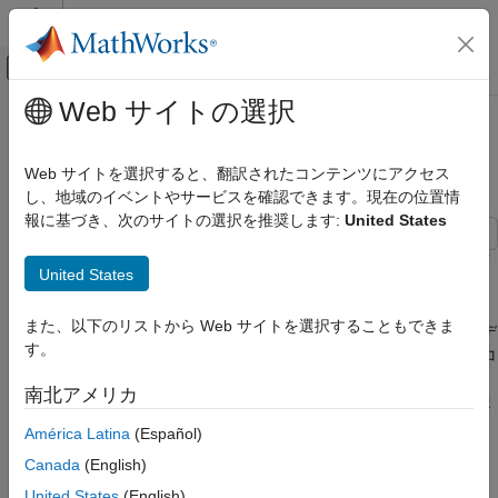
コンテンツへスキップ
MATLAB ヘルプ センター
オフキャンバス ナビゲーション メ
メインコンテンツ
Web サイトの選択
ドキュメンテーションのホーム
モデル タイプの別のタイプへの変
制御システム
換
Web サイトを選択すると、翻訳されたコンテンツにアクセス
し、地域のイベントやサービスを確認できます。現在の位置情
Control System Toolbox
報に基づき、次のサイトの選択を推奨します:
United States
動的システム モデル
モデルの変換
この例では、数値 LTI モデルをあるタイプ (
) から別のタイプ
pid
United States
モデル タイプの変換
(
) に変換する方法を示します。
tf
モデル タイプの別のタイプへの変換
また、以下のリストから Web サイトを選択することもできま
通常、ターゲット タイプのモデル作成コマンドを使用して、モデ
す。
ルをあるタイプから別のタイプに変換できます。たとえば、
コ
項目一覧
tf
マンドを使用して
モデルを伝達関数形式に変換したり、
コ
ss
ss
参考
南北アメリカ
マンドを使用して
モデルを状態空間形式に変換したりできま
zpk
す。
América Latina
(Español)
Canada
(English)
PID コントローラーを作成します。
United States
(English)