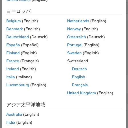
pid_sys = pid(1,1.5,3)
ヨーロッパ
Belgium
(English)
Netherlands
(English)
pid_sys =

Denmark
(English)
Norway
(English)
             1          

Deutschland
(Deutsch)
Österreich
(Deutsch)
  Kp + Ki * --- + Kd * s

España
(Español)
Portugal
(English)
             s          

Finland
(English)
Sweden
(English)
  with Kp = 1, Ki = 1.5, Kd = 3

France
(Français)
Switzerland
Continuous-time PID controller in parallel form.

Ireland
(English)
Deutsch
Italia
(Italiano)
English
を伝達関数モデルに変換します。
pid_sys
Luxembourg
(English)
Français
United Kingdom
(English)
C = tf(pid_sys)
アジア太平洋地域
Australia
(English)
C =

India
(English)
  3 s^2 + s + 1.5
