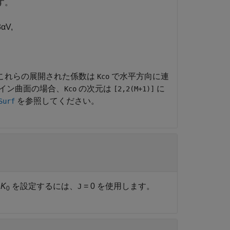
す。
3
α
V
,
。これらの展開された係数は
で水平方向に連
Kco
のゲイン曲面の場合、
の次元は
に
Kco
[2,2(M+1)]
を参照してください。
Surf
数
K
を設定するには、
= 0 を使用します。
J
0