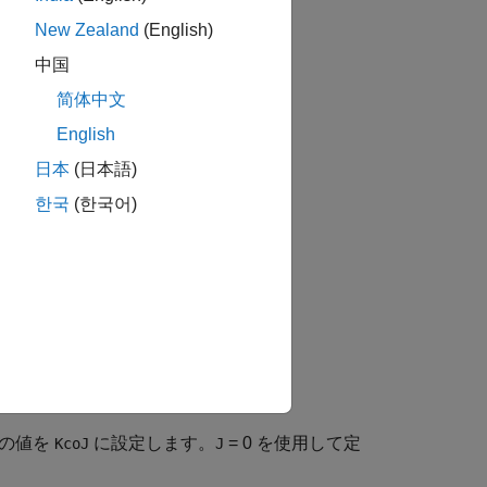
M
F
M
(
n
(
σ
)
)
]
,
New Zealand
(English)
中国
简体中文
English
日本
(日本語)
を参照)。
한국
(한국어)
ィを参照)。
の値を
に設定します。
= 0 を使用して定
KcoJ
J