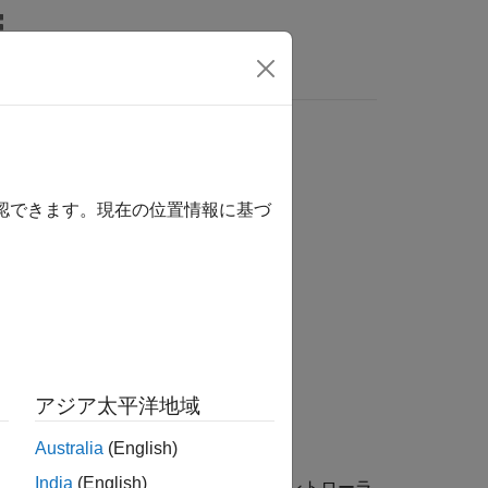
MATLAB Answers
確認できます。現在の位置情報に基づ
アジア太平洋地域
Australia
(English)
India
(English)
ステムの
で表される、並列形式コントローラ