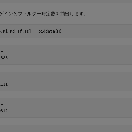
D ゲインとフィルター時定数を抽出します。
p,Ki,Kd,Tf,Ts] = piddata(H)
= 

= 

= 

= 
