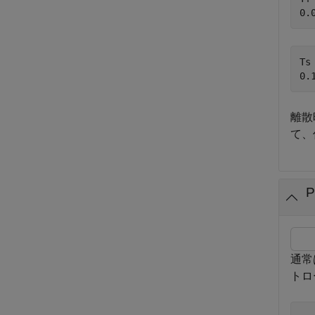
Ts 
離散
て、
通常
トロ