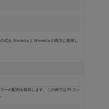
器の式を
と
の両方に使用し
IFormula
DFormula
ーの配列を取得します。この例では PI コン
。