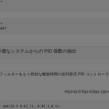
= 

= 

等価なシステムからの PID 係数の抽出
フィルターをもつ有効な離散時間の並列形式 PID コントロ
H
(
z
)
=
(
z
-
0
.
5
)
(
z
-
0
.
6
)
(
z
-
1
)
(
z
= zpk([0.5 0.6],[1,-0.8],1,0.1);