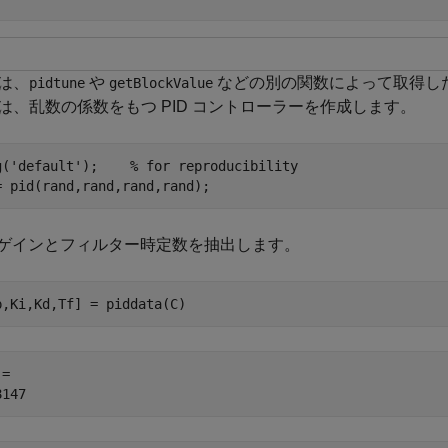
は、
や
などの別の関数によって取得し
pidtune
getBlockValue
は、乱数の係数をもつ PID コントローラーを作成します。
g(
'default'
);    
% for reproducibility
= pid(rand,rand,rand,rand);
D ゲインとフィルター時定数を抽出します。
p,Ki,Kd,Tf] = piddata(C)
= 
