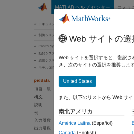
コンテンツへスキップ
MATLAB ヘルプ センター
コミュ
ドキュメ
ドキュメンテーションのホーム
制御システム
pid
Web サイトの選
Control System Toolbox
動的システム モデル
並列形
Web サイトを選択すると、翻訳
線形システムの表現
き、次のサイトの選択を推奨します
モデル属性
ページ
piddata
United States
構文
項目一覧
構文
また、以下のリストから Web サ
[Kp,Ki
説明
[Kp,Ki
南北アメリカ
例
[Kp,Ki
説明
入力引数
América Latina
(Español)
出力引数
Canada
(English)