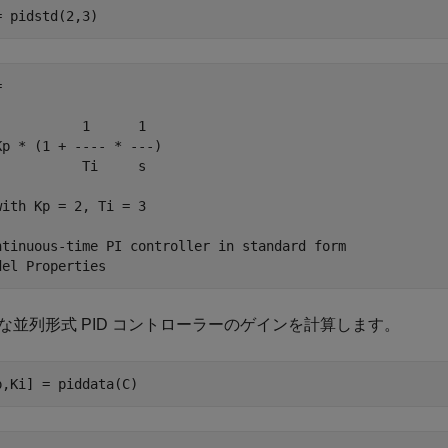
= pidstd(2,3)


           1      1 

Kp * (1 + ---- * ---)

           Ti     s 

with Kp = 2, Ti = 3

ntinuous-time PI controller in standard form

な並列形式 PID コントローラーのゲインを計算します。
p,Ki] = piddata(C)