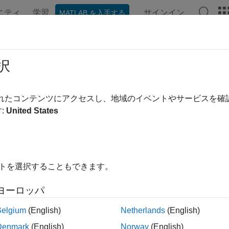
ニティ
学習
サインイン
MATLAB を入手する
ンテーション
例
関数
ブロック
アプリ
ビデオ
data
択
式 PID コントローラーのアクセス係数
されたコンテンツにアクセスし、地域のイベントやサービスを
:
United States
内をすべて折りたたむ
イトを選択することもできます。
,Tf] = piddata(sys)
,Kd,Tf,Ts] = piddata(sys)
ヨーロッパ
,Kd,Tf,Ts] = piddata(sys,J,J1,...,JN)
Belgium
(English)
Netherlands
(English)
Denmark
(English)
Norway
(English)
は PID ゲイン
、
、
、および動的シ