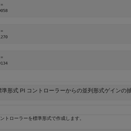
= 

= 

= 

標準形式 PI コントローラーからの並列形式ゲインの
 コントローラーを標準形式で作成します。