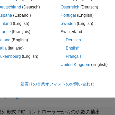
] = piddata(
)
Kp
Ki
Kd
Tf
sys
ィルター時定数
を返します。
Tf
Deutschland
(Deutsch)
Österreich
(Deutsch)
España
(Español)
Portugal
(English)
inland
(English)
Sweden
(English)
はサンプル時間
も返します。
,
,
] = piddata(
)
Ts
Kd
Tf
Ts
sys
France
(Français)
Switzerland
reland
(English)
Deutsch
talia
(Italiano)
English
は、
におけるエン
,
,
] = piddata(
,
,J1,...,JN)
sys
Kd
Tf
Ts
sys
J
Luxembourg
(English)
Français
は動的システムの N 次元配列です。インデックス
は、抽出
s
J
United Kingdom
(English)
最寄りの営業オフィスへのお問い合わせ
折りたたむ
並列形式 PID コントローラーからの係数の抽出