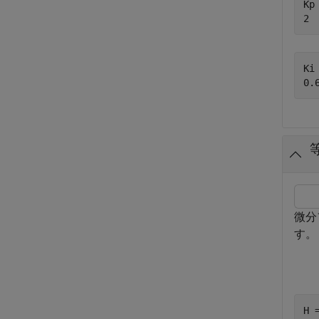
Kp 
Ki 
微分
す。
H 