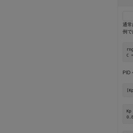
通常
例で
rn
C 
PI
[K
Kp 