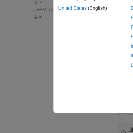
[
,
,
Kp
Ki
ヒント
ーのフ
United States
(English)
バージョン履歴
参考
例
F
[
,
,
Kp
Ki
I
例
I
[
,
,
Kp
Ki
で、
sy
例
例
すべて