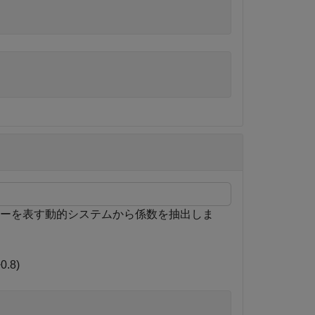
ーラーを表す動的システムから係数を抽出しま
+
0
.
8
)