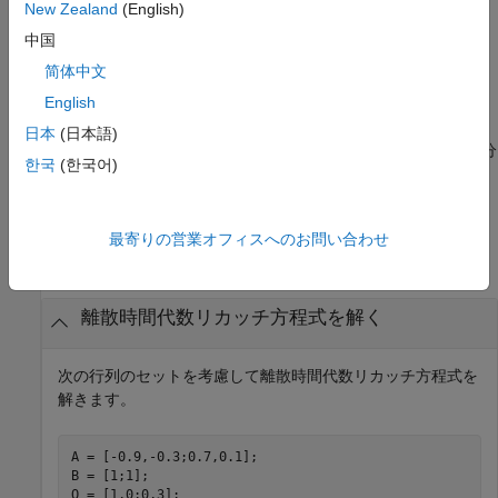
New Zealand
(English)
ここで、
F
=
A
−
B
R
−
1
S
T
中国
です。
简体中文
English
は、診断レポートも返します。
[
,
,
,
] = dare(
___
)
X
L
G
report
日本
(日本語)
は、リカッチ方程式の因数分
[
,
,
,
] = dare(
___
,'factor')
X1
X2
D
L
한국
(한국어)
解した解を返します。
例
最寄りの営業オフィスへのお問い合わせ
すべて折りたたむ
離散時間代数リカッチ方程式を解く
次の行列のセットを考慮して離散時間代数リカッチ方程式を
解きます。
A = [-0.9,-0.3;0.7,0.1];

B = [1;1];

Q = [1,0;0,3];
