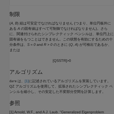
制限
(
A
,
B
) 組は可安定でなければなりません (つまり、単位円板外に
ある
A
の固有値はすべて可制御でなければなりません)。さら
に、関連付けられたシンプレクティック ペンシルは、単位円上に
固有値をもつことはできません。この状態を有効にするための十
分条件は、
S
=
0
and
R
>
0
のときに (
Q
,
A
) が可検出であるか、
または
[
Q
S
S
T
R
]
>
0
アルゴリズム
は、
[1]
に記述されているアルゴリズムを実装しています。
dare
QZ アルゴリズムを使用して、拡張されたシンプレクティック ペ
ンシルを縮小し、その安定した不変部分空間を計算します。
参照
[1] Arnold, W.F., and A.J. Laub. “Generalized Eigenproblem