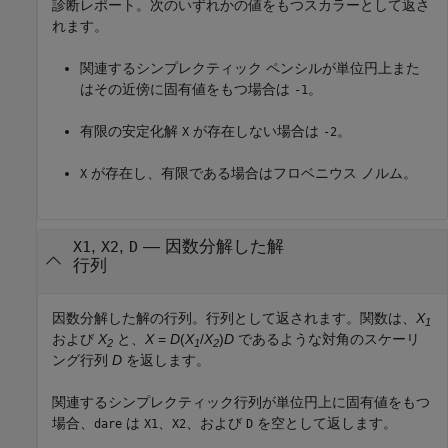
診断レポート。次のいずれかの値をもつスカラーとして返さ
れます。
関連するシンプレクティック ペンシルが単位円上また
はその近傍に固有値をもつ場合は
。
-1
有限の安定化解
が存在しない場合は
。
X
-2
が存在し、有限である場合はフロベニウス ノルム。
X
,
,
— 因数分解した解
X1
X2
D
行列
因数分解した解の行列。行列として返されます。関数は、
X
1
および
X
と、
X
=
D
(
X
/
X
)
D
であるような対角のスケーリ
2
1
2
ング行列
D
を返します。
関連するシンプレクティック行列が単位円上に固有値をもつ
場合、
は
、
、および
を空として返します。
dare
X1
X2
D