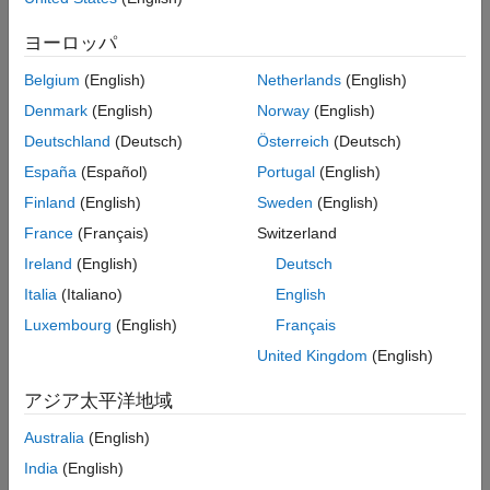
参照
説明
ヨーロッパ
バージョン履歴
は、離散時間代数リカッチ方程式の一
[
,
,
] = dare(
,
,
,
)
X
L
G
A
B
Q
R
参考
Belgium
(English)
Netherlands
(English)
意の安定化解
を計算します。
X
Denmark
(English)
Norway
(English)
A
T
X
A
−
X
−
A
T
X
B
(
B
T
X
B
+
R
)
−
1
B
T
X
A
+
Q
=
0
Deutschland
(Deutsch)
Österreich
(Deutsch)
España
(Español)
Portugal
(English)
関数は、ゲイン行列
と閉ループ固有値のベクトル
も返
dare
G
L
します。
Finland
(English)
Sweden
(English)
France
(Français)
Switzerland
例
Ireland
(English)
Deutsch
は、次のようなより一般的な離散
Italia
(Italiano)
English
[
,
,
] = dare(
,
,
,
,
,
)
X
L
G
A
B
Q
R
S
E
時間代数リカッチ方程式を解きます。
Luxembourg
(English)
Français
United Kingdom
(English)
A
T
X
A
−
E
T
X
E
−
(
A
T
X
B
+
S
)
(
B
T
X
B
+
R
)
−
1
(
B
T
X
A
+
S
T
)
+
Q
=
0
アジア太平洋地域
または、
が正則の場合、下記と等価です。
R
Australia
(English)
E
T
X
E
=
F
T
X
F
−
F
T
X
B
(
B
T
X
B
+
R
)
−
1
B
T
X
F
+
Q
−
S
R
−
1
S
T
India
(English)