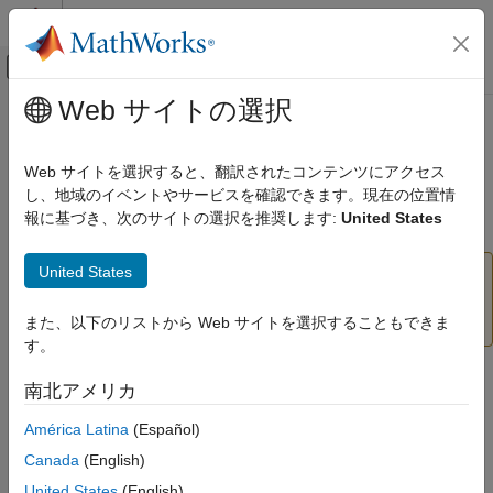
コンテンツへスキップ
MATLAB ヘルプ センター
オフキャンバス ナビゲーション メ
メインコンテンツ
Web サイトの選択
ドキュメンテーションのホーム
dare
制御システム
Web サイトを選択すると、翻訳されたコンテンツにアクセス
(非推奨) 離散時間代数リカッチ方程式を解く
し、地域のイベントやサービスを確認できます。現在の位置情
Control System Toolbox
報に基づき、次のサイトの選択を推奨します:
United States
行列計算
ページ内をすべて折りたたむ
dare
United States
は推奨されません。代わりに
を使用してくだ
dare
idare
さい。詳細については、
バージョン履歴
を参照してくださ
項目一覧
い。
また、以下のリストから Web サイトを選択することもできま
構文
す。
説明
例
構文
南北アメリカ
入力引数
[X,L,G] = dare(A,B,Q,R)
América Latina
(Español)
出力引数
[X,L,G] = dare(A,B,Q,R,S,E)
制限
Canada
(English)
[X,L,G,report] = dare(
___
)
アルゴリズム
United States
(English)
[X1,X2,D,L] = dare(
___
,'factor')