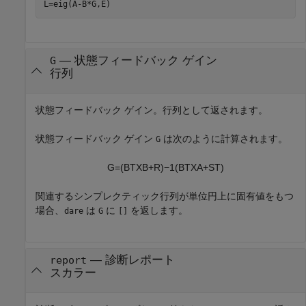
L=eig(A-B*G,E)
— 状態フィードバック ゲイン
G
行列
状態フィードバック ゲイン。行列として返されます。
状態フィードバック ゲイン
は次のように計算されます。
G
G
=
(
B
T
X
B
+
R
)
−
1
(
B
T
X
A
+
S
T
)
関連するシンプレクティック行列が単位円上に固有値をもつ
場合、
は
に
を返します。
dare
G
[]
— 診断レポート
report
スカラー