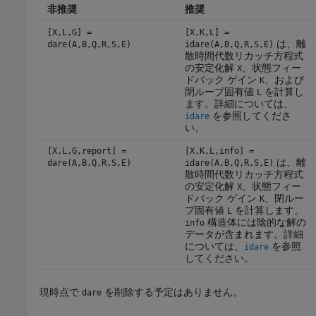
非推奨
推奨
[X,L,G] =
[X,K,L] =
は、離
dare(A,B,Q,R,S,E)
idare(A,B,Q,R,S,E)
散時間代数リカッチ方程式
の安定化解
、状態フィー
X
ドバック ゲイン
、および
K
閉ループ固有値
を計算し
L
ます。詳細については、
を参照してくださ
idare
い。
[X,L,G,report] =
[X,K,L,info] =
は、離
dare(A,B,Q,R,S,E)
idare(A,B,Q,R,S,E)
散時間代数リカッチ方程式
の安定化解
、状態フィー
X
ドバック ゲイン
、閉ルー
K
プ固有値
を計算します。
L
構造体には陰的な解の
info
データが含まれます。詳細
については、
を参照
idare
してください。
現時点で
を削除する予定はありません。
dare