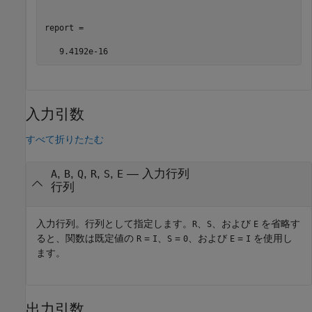
report =

入力引数
すべて折りたたむ
,
,
,
,
,
—
入力行列
A
B
Q
R
S
E
行列
入力行列。行列として指定します。
、
、および
を省略す
R
S
E
ると、関数は既定値の
=
、
=
、および
=
を使用し
R
I
S
0
E
I
ます。
出力引数