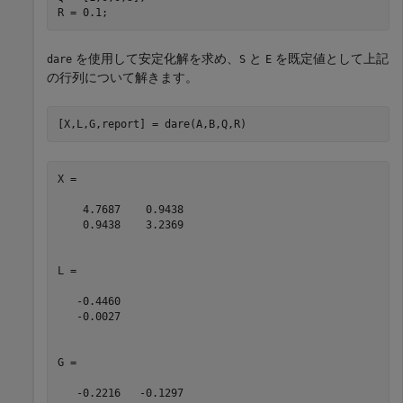
R = 0.1;
を使用して安定化解を求め、
と
を既定値として上記
dare
S
E
の行列について解きます。
[X,L,G,report] = dare(A,B,Q,R)
X =

    4.7687    0.9438

    0.9438    3.2369

L =

   -0.4460

   -0.0027

G =

   -0.2216   -0.1297
