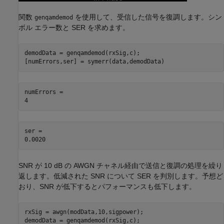
関数
を使用して、受信した信号を復調します。シン
genqamdemod
ボル エラー数と SER を求めます。
demodData = genqamdemod(rxSig,c);

[numErrors,ser] = symerr(data,demodData)
numErrors = 

ser = 

SNR が 10 dB の AWGN チャネル経由で送信と復調の処理を繰り
返します。低減された SNR について SER を判別します。予想ど
おり、SNR が低下するとパフォーマンスも低下します。
rxSig = awgn(modData,10,sigpower);

demodData = genqamdemod(rxSig,c);
