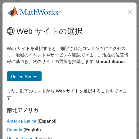
コンテンツへスキップ
MATLAB ヘルプ センター
オフキャンバス ナビゲーション メ
メインコンテンツ
Web サイトの選択
ドキュメンテーションのホーム
AWGN チャネルでの一般的な QAM
無線通信
変調のシンボル レートの推定
Web サイトを選択すると、翻訳されたコンテンツにアクセス
し、地域のイベントやサービスを確認できます。現在の位置情
Communications Toolbox
報に基づき、次のサイトの選択を推奨します:
United States
伝播とチャネル モデル
ガウス ノイズが存在する場合は非矩形の 16 配列コンスタレーシ
AWGN チャネルでの一般的な QAM 変調のシ
United States
ョンを使用してデータの送受信を行います。ノイズを含むコンス
ンボル レートの推定
タレーションの散布図を表示し、2 つの異なる SNR についてシ
項目一覧
また、以下のリストから Web サイトを選択することもできま
ンボル エラー レート (SER) を見積もります。
参考
す。
電話回線モデムに対し、V.29 規格に基づいて 16-QAM コンスタ
南北アメリカ
レーションを作成します。
América Latina
(Español)
c = [-5 -5i 5 5i -3 -3-3i -3i 3-3i 3 3+3i 3i -3+3i -1 -1i
Canada
(English)
sigpower = pow2db(mean(abs(c).^2));

United States
(English)
M = length(c);