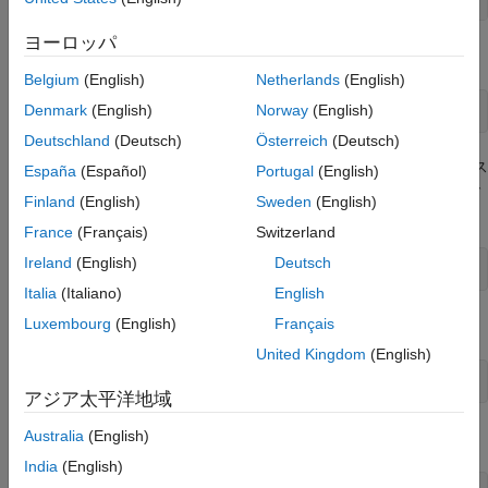
ヨーロッパ
ランダムなシンボルを生成します。
Belgium
(English)
Netherlands
(English)
Denmark
(English)
Norway
(English)
data = randi([0 M-1],2000,1);
Deutschland
(Deutsch)
Österreich
(Deutsch)
関数
を使用してデータを変調します。カスタム コンス
genqammod
España
(Español)
Portugal
(English)
タレーションは矩形ではないため、一般的な QAM 変調が必要で
Finland
(English)
Sweden
(English)
す。
France
(Français)
Switzerland
Ireland
(English)
Deutsch
modData = genqammod(data,c);
Italia
(Italiano)
English
Luxembourg
(English)
Français
SNR が 20 dB の AWGN チャネル経由で信号を渡します。
United Kingdom
(English)
rxSig = awgn(modData,20,sigpower);
アジア太平洋地域
Australia
(English)
受信信号と基準コンスタレーション
の散布図を表示します。
c
India
(English)