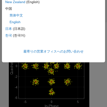
h = scatterplot(rxSig);

New Zealand
(English)
hold 
on
中国
scatterplot(c,[],[],
'r*'
,h)

grid

简体中文
hold 
off
English
日本
(日本語)
한국
(한국어)
最寄りの営業オフィスへのお問い合わせ