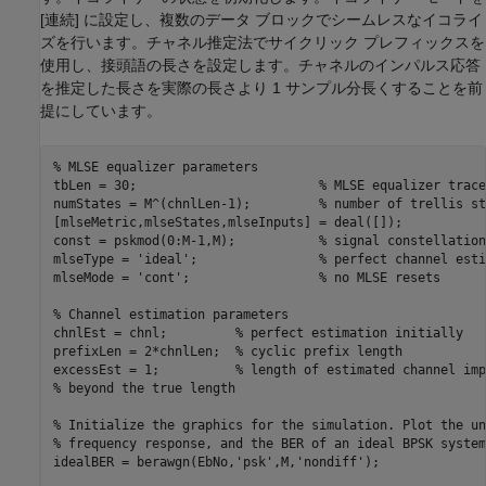
[連続] に設定し、複数のデータ ブロックでシームレスなイコライ
ズを行います。チャネル推定法でサイクリック プレフィックスを
使用し、接頭語の長さを設定します。チャネルのインパルス応答
を推定した長さを実際の長さより 1 サンプル分長くすることを前
提にしています。
% MLSE equalizer parameters
tbLen = 30;                        
% MLSE equalizer trace
numStates = M^(chnlLen-1);         
% number of trellis st
[mlseMetric,mlseStates,mlseInputs] = deal([]);

const = pskmod(0:M-1,M);           
% signal constellation
mlseType = 
'ideal'
;                
% perfect channel esti
mlseMode = 
'cont'
;                 
% no MLSE resets
% Channel estimation parameters
chnlEst = chnl;         
% perfect estimation initially
prefixLen = 2*chnlLen;  
% cyclic prefix length
excessEst = 1;          
% length of estimated channel imp
% beyond the true length
% Initialize the graphics for the simulation. Plot the un
% frequency response, and the BER of an ideal BPSK system
idealBER = berawgn(EbNo,
'psk'
,M,
'nondiff'
);
