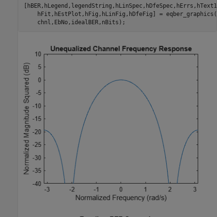
[hBER,hLegend,legendString,hLinSpec,hDfeSpec,hErrs,hText1
    hFit,hEstPlot,hFig,hLinFig,hDfeFig] = eqber_graphics(