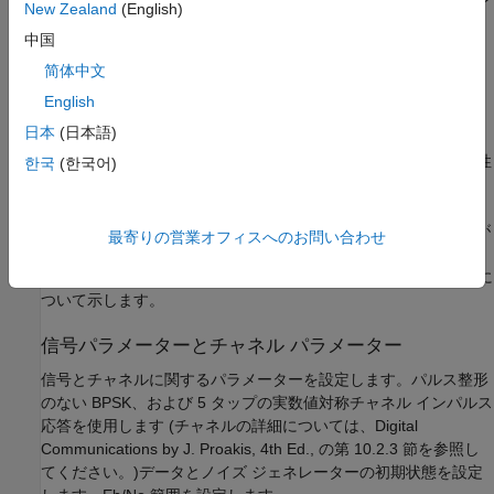
eqber_mlse.m
New Zealand
(English)
ク シミュレーションを実行するスクリプト
中国
- パルス整形を行わずに 2 相位相偏移変調
eqber_siggen.m
简体中文
(BPSK) 信号を生成し、チャネルで処理してノイズを付加するス
English
クリプト
日本
(日本語)
- 線形、DFE、および MLSE イコライザーの性
eqber_graphics.m
한국
(한국어)
能を示すプロットを生成し、更新する関数。
スクリプト
および
は、状態の情報が
eqber_adaptive
eqber_mlse
最寄りの営業オフィスへのお問い合わせ
データ ブロック間で保持されるように、複数のデータ ブロック
全体で適応イコライザーと MLSE イコライザーを使用する方法に
ついて示します。
信号パラメーターとチャネル パラメーター
信号とチャネルに関するパラメーターを設定します。パルス整形
のない BPSK、および 5 タップの実数値対称チャネル インパルス
応答を使用します (チャネルの詳細については、Digital
Communications by J. Proakis, 4th Ed., の第 10.2.3 節を参照し
てください。)データとノイズ ジェネレーターの初期状態を設定