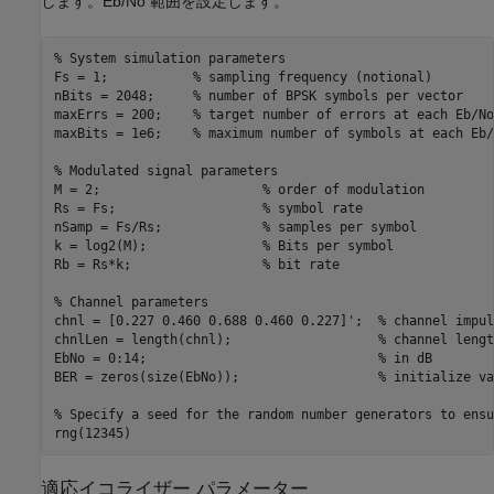
します。Eb/No 範囲を設定します。
% System simulation parameters
Fs = 1;           
% sampling frequency (notional)
nBits = 2048;     
% number of BPSK symbols per vector
maxErrs = 200;    
% target number of errors at each Eb/No
maxBits = 1e6;    
% maximum number of symbols at each Eb/
% Modulated signal parameters
M = 2;                     
% order of modulation
Rs = Fs;                   
% symbol rate
nSamp = Fs/Rs;             
% samples per symbol
k = log2(M);               
% Bits per symbol
Rb = Rs*k;                 
% bit rate
% Channel parameters
chnl = [0.227 0.460 0.688 0.460 0.227]';  
% channel impul
chnlLen = length(chnl);                   
% channel lengt
EbNo = 0:14;                              
% in dB
BER = zeros(size(EbNo));                  
% initialize va
% Specify a seed for the random number generators to ensu
適応イコライザー パラメーター