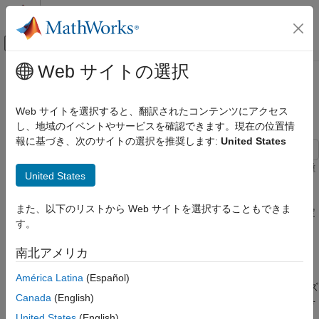
コンテンツへスキップ
MATLAB ヘルプ センター
オフキャンバス ナビゲーション メ
メインコンテンツ
Web サイトの選択
ドキュメンテーションのホーム
さまざまなイコライザーの BER 性
無線通信
能
Web サイトを選択すると、翻訳されたコンテンツにアクセス
し、地域のイベントやサービスを確認できます。現在の位置情
Communications Toolbox
報に基づき、次のサイトの選択を推奨します:
United States
PHY コンポーネント
イコライズ
この例では、パスバンドにヌル値をもつ静的チャネルにある数種
United States
類のイコライザーの BER 性能を示します。この例は、線形イコ
さまざまなイコライザーの BER 性能
ライザー オブジェクトと判定フィードバック イコライザー
また、以下のリストから Web サイトを選択することもできま
項目一覧
(DFE) オブジェクトを構築し、実行します。また、最尤系列推定
す。
(MLSE) イコライザーを初期化し、起動します。MLSE イコライ
コードの構成
ザーでは最初に完全なチャネル認識法が呼び出され、次にわかり
信号パラメーターとチャネル パラメーター
南北アメリカ
やすいが不完全なチャネル推定法が呼び出されます。
適応イコライザー パラメーター
América Latina
(Español)
MLSE イコライザーとチャネル推定パラメー
シミュレーションが進むと、BER プロットを更新してイコライズ
ター、および初期可視化
Canada
(English)
方法の比較分析を行います。また、線形にイコライズされた信号
RLS および LMS 線形および DFE イコライ
と DFE でイコライズされた信号の信号スペクトルも示します。
United States
(English)
ザー オブジェクトの構築