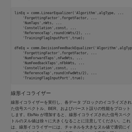
linEq = comm.LinearEqualizer(
'Algorithm'
,algType, 
...
'ForgettingFactor'
,forgetFactor, 
...
'NumTaps'
,nWts, 
...
'Constellation'
,const, 
...
'ReferenceTap'
,round(nWts/2), 
...
'TrainingFlagInputPort'
,true);

dfeEq = comm.DecisionFeedbackEqualizer(
'Algorithm'
,algTyp
'ForgettingFactor'
,forgetFactor, 
...
'NumForwardTaps'
,nFwdWts, 
...
'NumFeedbackTaps'
,nFbkWts, 
...
'Constellation'
,const, 
...
'ReferenceTap'
,round(nFwdWts/2), 
...
'TrainingFlagInputPort'
線形イコライザー
線形イコライザーを実行し、各データ ブロックのイコライズされ
た信号スペクトル、BER、およびバースト誤りの性能をプロット
します。Eb/No が増加すると、線形イコライズされた信号スペク
トルのヌル値は徐々に大きくなることに注意してください。これ
は、線形イコライザーには、チャネルを大きなヌル値で適切にイ