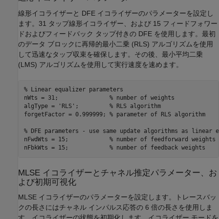
線形イコライザーと DFE イコライザーのパラメーターを設定し
ます。31 タップ線形イコライザー、および 15 フィードフォワー
ドおよびフィードバック タップ付きの DFE を使用します。最初
のデータ ブロックに再帰的最小二乗 (RLS) アルゴリズムを使用
して迅速なタップ収束を確保します。その後、最小平均二乗
(LMS) アルゴリズムを使用して実行速度を速めます。
% Linear equalizer parameters
nWts = 31;               
% number of weights
algType = 
'RLS'
;         
% RLS algorithm
forgetFactor = 0.999999; 
% parameter of RLS algorithm
% DFE parameters - use same update algorithms as linear e
nFwdWts = 15;            
% number of feedforward weights
nFbkWts = 15;            
% number of feedback weights
MLSE イコライザーとチャネル推定パラメーター、お
よび初期可視化
MLSE イコライザーのパラメーターを設定します。トレースバッ
クの長さにはチャネル インパルス応答の 6 倍の長さを使用しま
す。イコライザーの状態を初期化します。イコライザー モードを