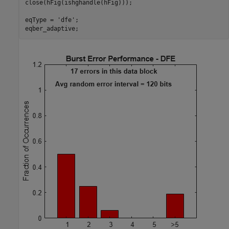
close(hFig(ishghandle(hFig)));

eqType = 
'dfe'
;
