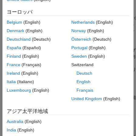
さらに、相対的なバースト誤りの状況も示して、BER が低いと
線形イコライザー
ヨーロッパ
MLSE アルゴリズムと DFE アルゴリズムの両方にバースト誤り
判定フィードバック イコライザー
が発生することを示します。特に、DFE の誤り性能はフィードバ
完全なチャネル認識の理想的な MLSE イコ
Belgium
(English)
Netherlands
(English)
ックされた正しいビットよりも検出されたビットでバーストが多
ライザー
Denmark
(English)
Norway
(English)
くなります。最後に、"不完全な" MLSE 部分のシミュレーション
不完全なチャネル推定の MLSE イコライザ
時に、推定チャネル応答が示され動的に更新されます。
ー
Deutschland
(Deutsch)
Österreich
(Deutsch)
参考
España
(Español)
Portugal
(English)
この例を実行するために、チャネル インパルス応答、イコライザ
Finland
(English)
Sweden
(English)
ーのタップ重みの数、再帰的最小二乗 (RLS) 忘却係数、最小平均
二乗 (LMS) ステップ サイズ、MLSE トレースバックの長さ、推
France
(Français)
Switzerland
定されたチャネル長での誤りや各 Eb/No 値で計算される最大誤り
Ireland
(English)
Deutsch
数などのパラメーターを変更することができます。
Italia
(Italiano)
English
コードの構成
Luxembourg
(English)
Français
この例は、以下の補助スクリプトと関数に依存して Eb/No 値の範
United Kingdom
(English)
囲でのリンク シミュレーションを実行します。
アジア太平洋地域
- 線形および DFE イコライザーのリンク シミ
eqber_adaptive.m
Australia
(English)
ュレーションを実行するスクリプト
India
(English)
- 理想的および不完全な MLSE イコライザーのリン