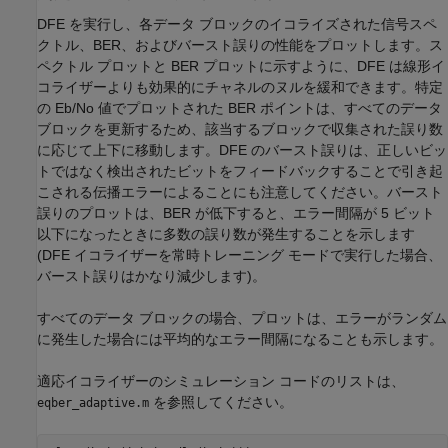
DFE を実行し、各データ ブロックのイコライズされた信号スペ
クトル、BER、およびバースト誤りの性能をプロットします。ス
ペクトル プロットと BER プロットに示すように、DFE は線形イ
コライザーよりも効果的にチャネルのヌルを緩和できます。特定
の Eb/No 値でプロットされた BER ポイントは、すべてのデータ
ブロックを更新するため、該当するブロックで収集された誤り数
に応じて上下に移動します。DFE のバースト誤りは、正しいビッ
トではなく検出されたビットをフィードバックすることで引き起
こされる伝播エラーによることにも注意してください。バースト
誤りのプロットは、BER が低下すると、エラー間隔が 5 ビット
以下になったときに多数の誤り数が発生することを示します
(DFE イコライザーを常時トレーニング モードで実行した場合、
バースト誤りはかなり減少します)。
すべてのデータ ブロックの場合、プロットは、エラーがランダム
に発生した場合には平均的なエラー間隔になることも示します。
適応イコライザーのシミュレーション コードのリストは、
を参照してください。
eqber_adaptive.m