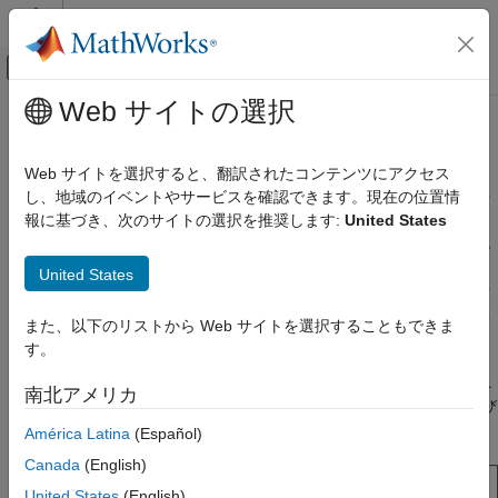
コンテンツへスキップ
MATLAB ヘルプ センター
オフキャンバス ナビゲーション メ
メインコンテンツ
Web サイトの選択
ドキュメンテーションのホーム
MATLAB での Python
無線通信
Web サイトを選択すると、翻訳されたコンテンツにアクセス
®
®
無線用 AI は MATLAB
からの Python
ライブラリ機能を直接呼
し、地域のイベントやサービスを確認できます。現在の位置情
Communications Toolbox
び出します。
報に基づき、次のサイトの選択を推奨します:
United States
無線用 AI
Python を MATLAB から直接呼び出して、他の深層学習フレーム
カテゴリ
®
ワークで作業している担当者と共同作業し、PyTorch
モデル、
United States
TensorFlow™ モデル、または ONNX™ モデルの学習とテストを
AI 向け機能
行います。また、関数のインポートおよびエクスポートを行うこ
用途
また、以下のリストから Web サイトを選択することもできま
ともできます。
MATLAB での Python
す。
エンドツーエンドの AI ワークフロー
ワークフローのステップには、データ生成、データ準備、深層ニ
南北アメリカ
ューラル モデルの学習、モデルの圧縮、モデルのテスト、および
モデルの展開が含まれます。
América Latina
(Español)
Canada
(English)
United States
(English)