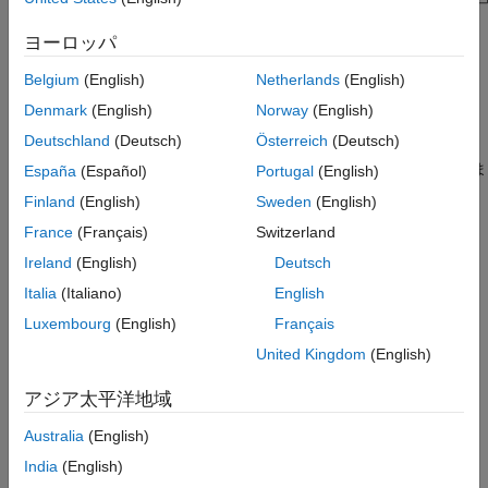
ヨーロッパ
Belgium
(English)
Netherlands
(English)
これらの例では、5G 無線通信システムにおける人工知能 (AI) を
Denmark
(English)
Norway
(English)
使用したチャネル状態情報 (CSI) フィードバック圧縮および CSI
Deutschland
(Deutsch)
Österreich
(Deutsch)
予測手法向けの PyTorch モデルの実行方法を示すために、学習、
テスト、および展開のワークフロー ステップに焦点を当てていま
España
(Español)
Portugal
(English)
す。
Finland
(English)
Sweden
(English)
France
(Français)
Switzerland
トピック
Ireland
(English)
Deutsch
はじめに
Italia
(Italiano)
English
Call Python from MATLAB for Wireless
Luxembourg
(English)
Français
AI for wireless workflows calling Python from MATLAB to run
United Kingdom
(English)
PyTorch or TensorFlow models.
(R2025a 以降)
PyTorch Wrapper Template
アジア太平洋地域
You can use your own PyTorch models in MATLAB by using the
Python interface.
Australia
(English)
India
(English)
モデルの学習