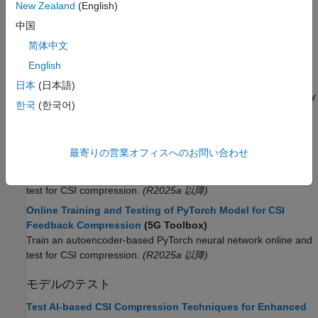
New Zealand
(English)
Train PyTorch Channel Prediction Models
(5G Toolbox)
中国
Train a PyTorch neural network for channel prediction by using
简体中文
data generated in MATLAB.
(R2025a 以降)
English
Train PyTorch Channel Prediction Models with Online
Training
(5G Toolbox)
日本
(日本語)
Enable real‐time adaptation to time‐varying wireless channels by
한국
(한국어)
generating each training batch in MATLAB on-the-fly to train a
PyTorch GRU channel prediction network online.
(R2026a 以降)
Offline Training and Testing of PyTorch Model for CSI
最寄りの営業オフィスへのお問い合わせ
Feedback Compression
(5G Toolbox)
Train an autoencoder-based PyTorch neural network offline and
test for CSI compression.
(R2025a 以降)
Online Training and Testing of PyTorch Model for CSI
Feedback Compression
(5G Toolbox)
Train an autoencoder-based PyTorch neural network online and
test for CSI compression.
(R2025a 以降)
モデルのテスト
Test AI-based CSI Compression Techniques for Enhanced