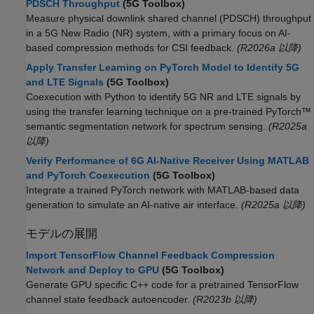
PDSCH Throughput
(5G Toolbox)
Measure physical downlink shared channel (PDSCH) throughput
in a 5G New Radio (NR) system, with a primary focus on AI-
based compression methods for CSI feedback.
(R2026a 以降)
Apply Transfer Learning on PyTorch Model to Identify 5G
and LTE Signals
(5G Toolbox)
Coexecution with Python to identify 5G NR and LTE signals by
using the transfer learning technique on a pre-trained PyTorch™
semantic segmentation network for spectrum sensing.
(R2025a
以降)
Verify Performance of 6G AI-Native Receiver Using MATLAB
and PyTorch Coexecution
(5G Toolbox)
Integrate a trained PyTorch network with MATLAB-based data
generation to simulate an AI-native air interface.
(R2025a 以降)
モデルの展開
Import TensorFlow Channel Feedback Compression
Network and Deploy to GPU
(5G Toolbox)
Generate GPU specific C++ code for a pretrained TensorFlow
channel state feedback autoencoder.
(R2023b 以降)