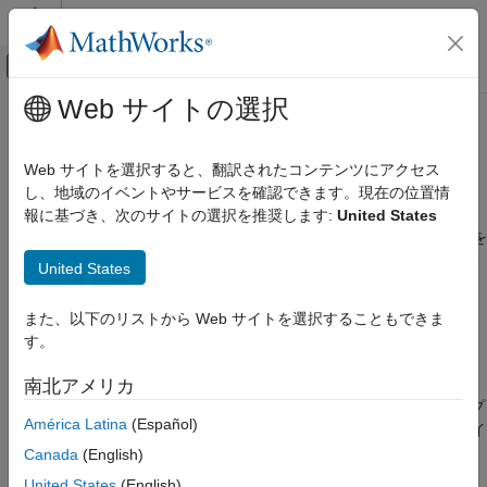
コンテンツへスキップ
MATLAB ヘルプ センター
オフキャンバス ナビゲーション メ
メインコンテンツ
Web サイトの選択
ドキュメンテーションのホーム
categorical 配列入力の定義
コード生成
Web サイトを選択すると、翻訳されたコンテンツにアクセス
®
コマンド ラインまたは
MATLAB
Coder™
アプリで categorical
し、地域のイベントやサービスを確認できます。現在の位置情
MATLAB Coder
配列入力を定義できます。コード生成では、関数の引数の検証
報に基づき、次のサイトの選択を推奨します:
United States
コード生成のための MATLAB プログラミング
(
ブロック) または前提条件 (
ステートメント) を
arguments
assert
データ定義
使用した
入力型のプログラムによる指定はサポート
categorical
United States
categorical 配列
されていません。
categorical 配列入力の定義
また、以下のリストから Web サイトを選択することもできま
コマンド ラインでの categorical 配列入力の指定
す。
項目一覧
コマンド ラインで categorical 配列入力を定義するには、入力の
コマンド ラインでの categorical 配列入力の
例を提供するか
coder 型を使用します。定数の
南北アメリカ
categorical
指定
categorical 配列入力を指定することもできます。
または、サンプ
categorical 配列の表現
América Latina
(Español)
ル入力を使用してエントリポイント関数を呼び出すテスト ファイ
オブジェクトのプロパティ
ルがある場合は、
を使用して入力の型を指定
Canada
(English)
coder.getArgTypes
参考
できます。
United States
(English)