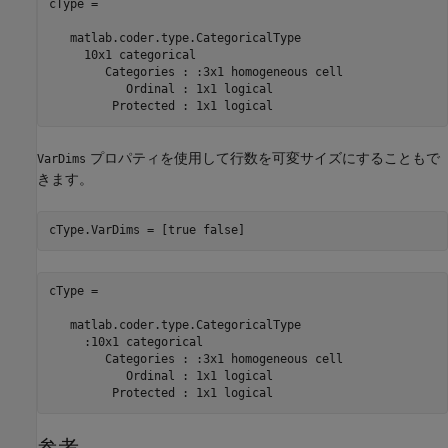
cType = 

   matlab.coder.type.CategoricalType

     10x1 categorical

	Categories : :3x1 homogeneous cell

	   Ordinal : 1x1 logical

	 Protected : 1x1 logical
プロパティを使用して行数を可変サイズにすることもで
VarDims
きます。
cType = 

   matlab.coder.type.CategoricalType

     :10x1 categorical

	Categories : :3x1 homogeneous cell

	   Ordinal : 1x1 logical

	 Protected : 1x1 logical
参考