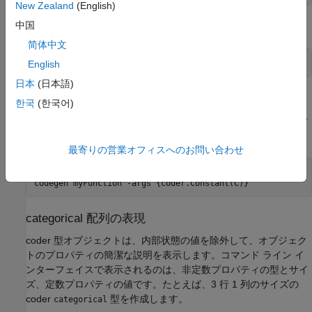
New Zealand
(English)
中国
オプションを使用して、型を
に渡します。
-args
codegen
简体中文
codegen 
myFunction
-args
{t}
English
日本
(日本語)
定数 categorical 配列入力の提供
한국
(한국어)
categorical 配列入力が定数であることを指定するには、
オ
-args
プションを指定して
を使用します。
coder.Constant
最寄りの営業オフィスへのお問い合わせ
C = categorical({
'r'
,
'g'
,
'b'
});

codegen 
myFunction
-args
{coder.Constant(C)}
categorical 配列の表現
coder 型オブジェクトは、内部状態の値を除外して、オブジェク
トのプロパティの簡潔な説明を表示します。コマンド ライン イ
ンターフェイスで表示されるのは、非定数プロパティの型とサイ
ズ、定数プロパティの値です。たとえば、3 行 1 列のサイズの
coder
型を作成します。
categorical