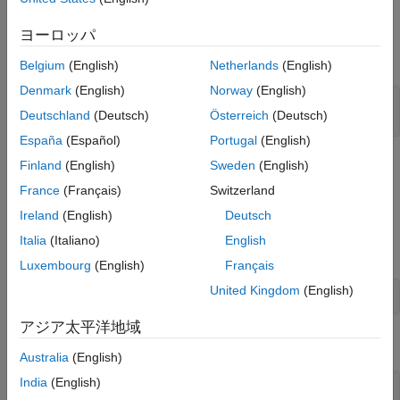
categorical 配列入力の例の提供
ヨーロッパ
オプションを使用します。
-args
Belgium
(English)
Netherlands
(English)
Denmark
(English)
Norway
(English)
C = categorical({
'r'
,
'g'
,
'b'
});

Deutschland
(Deutsch)
Österreich
(Deutsch)
codegen 
myFunction
-args
{C}
España
(Español)
Portugal
(English)
categorical 配列の型の提供
Finland
(English)
Sweden
(English)
France
(Français)
Switzerland
に categorical 配列の型を提供するには次のようにしま
codegen
す。
Ireland
(English)
Deutsch
Italia
(Italiano)
English
categorical 配列を定義します。以下に例を示します。
Luxembourg
(English)
Français
United Kingdom
(English)
C = categorical({
'r'
,
'g'
,
'b'
アジア太平洋地域
から型を作成します。
C
Australia
(English)
India
(English)