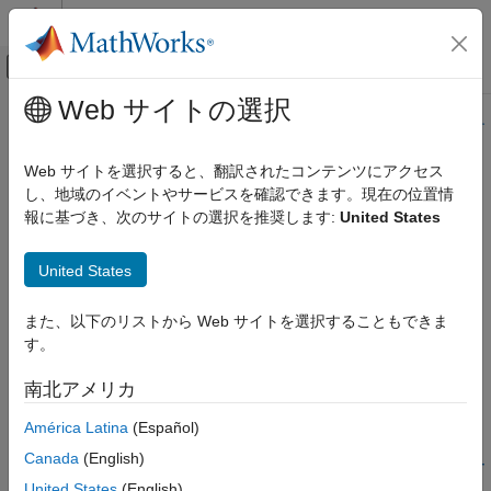
コンテンツへスキップ
MATLAB ヘルプ センター
オフキャンバス ナビゲーション メ
メインコンテンツ
Web サイトの選択
ドキュメンテーションのホーム
このページの内容は最新ではありません。最新版の英語を参照す
るには、ここをクリックします。
コード生成
Web サイトを選択すると、翻訳されたコンテンツにアクセス
し、地域のイベントやサービスを確認できます。現在の位置情
非有限数のサポート
MATLAB Coder
報に基づき、次のサイトの選択を推奨します:
United States
コード生成
コード生成の基礎
非有限値のサポート
United States
コード生成の構成
説明
非有限数のサポート
また、以下のリストから Web サイトを選択することもできま
す。
アプリ構成ペイン:
速度
項目一覧
説明
南北アメリカ
構成オブジェクト:
|
coder.CodeConfig
プロパティ
coder.EmbeddedCodeConfig
América Latina
(Español)
プログラムでの使用
バージョン履歴
Canada
(English)
非有限値のサポート。
整数オーバーフローまたは非有限のサポー
参考
トの無効化
を参照してください。
United States
(English)