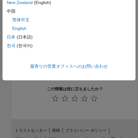
値:
|
true
false
New Zealand
(English)
既定の設定:
true
中国
バージョン履歴
简体中文
R2011a で導入
English
日本
(日本語)
参考
한국
(한국어)
|
coder.CodeConfig
coder.EmbeddedCodeConfig
トピック
最寄りの営業オフィスへのお問い合わせ
整数オーバーフローまたは非有限のサポートの無効化
この情報は役に立ちましたか？
トラストセンター
商標
プライバシー ポリシー