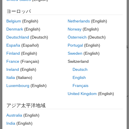
ヨーロッパ
設定
Belgium
(English)
Netherlands
(English)
オン
この値が既定値です。
Denmark
(English)
Norway
(English)
Deutschland
(Deutsch)
Österreich
(Deutsch)
が
に設定されている場合、
GenerateNonFiniteFilesIfUsed
true
España
(Español)
Portugal
(English)
コード ジェネレーターは、非有限値 (
および
) が使用され
Inf
NaN
る場合のみ非有限値をサポートするコードを生成します。
Finland
(English)
Sweden
(English)
France
(Français)
Switzerland
を
に設定すると、コード
GenerateNonFiniteFilesIfUsed
false
Ireland
(English)
Deutsch
ジェネレーターは非有限値 (
および
) をサポートするコー
Inf
NaN
ドを常に生成します。
Italia
(Italiano)
English
Luxembourg
(English)
Français
オフ
United Kingdom
(English)
コード ジェネレーターは非有限値をサポートするコードを生成し
ません。
アジア太平洋地域
プログラムでの使用
Australia
(English)
India
(English)
プロパティ:
SupportNonFinite