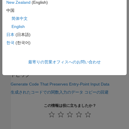
New Zealand
(English)
プロパティ:
PreserveInputData
中国
値:
|
false
true
简体中文
既定の設定:
false
English
バージョン履歴
日本
(日本語)
R2024b で導入
한국
(한국어)
参考
最寄りの営業オフィスへのお問い合わせ
|
coder.CodeConfig
coder.EmbeddedCodeConfig
トピック
Generate Code That Preserves Entry-Point Input Data
生成されたコードでの関数入力のデータ コピーの回避
この情報は役に立ちましたか？