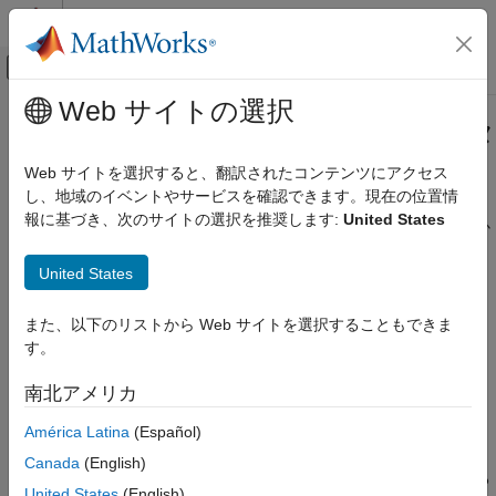
コンテンツへスキップ
MATLAB ヘルプ センター
オフキャンバス ナビゲーション メ
メインコンテンツ
Web サイトの選択
ドキュメンテーションのホーム
エントリポイント関数の入力データ
コード生成
を保持
Web サイトを選択すると、翻訳されたコンテンツにアクセス
し、地域のイベントやサービスを確認できます。現在の位置情
MATLAB Coder
報に基づき、次のサイトの選択を推奨します:
United States
コード生成
エントリポイントの入力データが変更されないように保護するか
どうか
コード生成の基礎
United States
R2024b 以降
コード生成の構成
説明
エントリポイント関数の入力データを保持
また、以下のリストから Web サイトを選択することもできま
アプリ構成ペイン:
速度
す。
項目一覧
説明
構成オブジェクト:
|
coder.CodeConfig
南北アメリカ
プロパティ
coder.EmbeddedCodeConfig
América Latina
(Español)
プログラムでの使用
生成されたコードがカスタム C/C+ コードから呼び出されるとき
バージョン履歴
Canada
(English)
にエントリポイントの入力データが変更されないように保護する
参考
United States
(English)