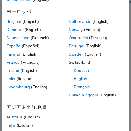
かどうか。
または
として指定します。
Generate Code
false
true
That Preserves Entry-Point Input Data
を参照してください。
ヨーロッパ
この設定を有効にすると、生成されたコードに入力データの追加
Belgium
(English)
Netherlands
(English)
のコピーが含まれることがあります。大きなサイズのデータを渡
Denmark
(English)
Norway
(English)
すと、この動作により、生成されたコードの実行時間とメモリ使
Deutschland
(Deutsch)
Österreich
(Deutsch)
用量が増大する可能性があります。
España
(Español)
Portugal
(English)
®
入力と出力の両方に同じ変数を使用する MATLAB
エントリポイ
Finland
(English)
Sweden
(English)
ント関数のコードを生成した場合、
構成プロ
PreserveInputData
France
(Français)
Switzerland
パティを
に設定していても、コード ジェネレーターはその
true
入力データを保持しません。
生成されたコードでの関数入力のデ
Ireland
(English)
Deutsch
ータ コピーの回避
を参照してください。
Italia
(Italiano)
English
Luxembourg
(English)
Français
設定
United Kingdom
(English)
オフ
この設定が既定の設定です。
アジア太平洋地域
オン
Australia
(English)
India
(English)
プログラムでの使用