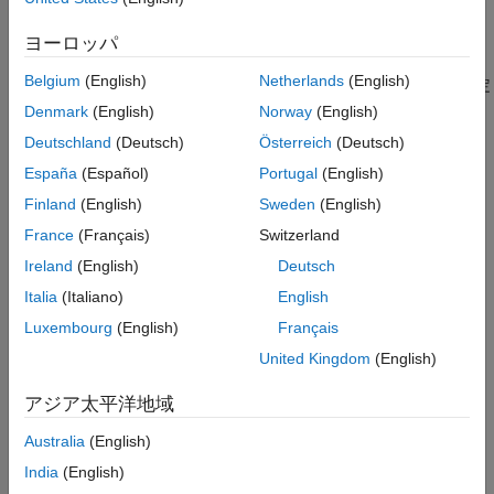
設定
ヨーロッパ
オフ
Belgium
(English)
Netherlands
(English)
1 次元インデックスを使用するコードを生成します この値が既定
値です。
Denmark
(English)
Norway
(English)
Deutschland
(Deutsch)
Österreich
(Deutsch)
オン
España
(Español)
Portugal
(English)
N 次元インデックスを使用するコードを生成します。
Finland
(English)
Sweden
(English)
プログラムでの使用
France
(Français)
Switzerland
Ireland
(English)
Deutsch
プロパティ:
PreserveArrayDimensions
値:
|
false
true
Italia
(Italiano)
English
既定の設定:
false
Luxembourg
(English)
Français
バージョン履歴
United Kingdom
(English)
R2018a で導入
アジア太平洋地域
参考
Australia
(English)
|
|
India
(English)
coder.MexCodeConfig
coder.CodeConfig