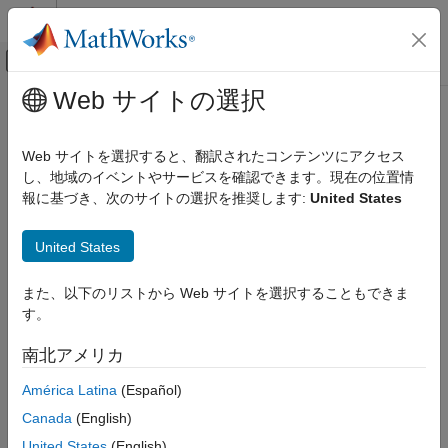
コンテンツへスキップ
MATLAB ヘルプ センター
オフキャンバス ナビゲーション メ
メインコンテンツ
Web サイトの選択
ドキュメンテーションのホーム
配列の次元を保持
コード生成
Web サイトを選択すると、翻訳されたコンテンツにアクセス
N 次元のインデックス
し、地域のイベントやサービスを確認できます。現在の位置情
MATLAB Coder
報に基づき、次のサイトの選択を推奨します:
United States
コード生成
説明
コード生成の基礎
United States
コード生成の構成
アプリ構成ペイン:
メモリ
配列の次元を保持
また、以下のリストから Web サイトを選択することもできま
構成オブジェクト:
|
|
coder.MexCodeConfig
coder.CodeConfig
す。
項目一覧
coder.EmbeddedCodeConfig
説明
南北アメリカ
N 次元インデックスを使用するコードの生成。
プロパティ
América Latina
(Español)
プログラムでの使用
N 次元インデックスを使用するコードの生成
を参照してくださ
バージョン履歴
Canada
(English)
い。
参考
United States
(English)