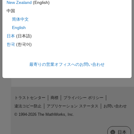
バージョン履歴
New Zealand
(English)
中国
R2011a で導入
简体中文
参考
English
日本
(日本語)
|
|
coder.MexCodeConfig
coder.CodeConfig
coder.EmbeddedCodeConfig
한국
(한국어)
この情報は役に立ちましたか？
最寄りの営業オフィスへのお問い合わせ
トラストセンター
商標
プライバシー ポリシー
違法コピー防止
アプリケーション ステータス
お問い合わせ
© 1994-2026 The MathWorks, Inc.
Web サイ
日本