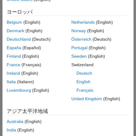
参考
ヨーロッパ
依存関係
Belgium
(English)
Netherlands
(English)
を設定すると、
で
が
DeepLearningConfig
codegen
TargetLang
に設定されます。
C++
Denmark
(English)
Norway
(English)
Deutschland
(Deutsch)
Österreich
(Deutsch)
設定
España
(Español)
Portugal
(English)
C
Finland
(English)
Sweden
(English)
この設定が既定の設定です。
France
(Français)
Switzerland
C 言語を指定します。
Ireland
(English)
Deutsch
Italia
(Italiano)
English
C++
Luxembourg
(English)
Français
C++ 言語を指定します。
United Kingdom
(English)
プログラムでの使用
アジア太平洋地域
プロパティ:
TargetLang
Australia
(English)
値:
|
'C'
'C++'
India
(English)
既定の設定:
'C'