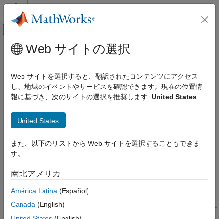
コンテンツへスキップ
MATLAB ヘルプ センター
オフキャンバス ナビゲーション メ
メインコンテンツ
Web サイトの選択
ドキュメンテーションのホーム
言語
コード生成
Web サイトを選択すると、翻訳されたコンテンツにアクセス
生成されたコードで使用する言語
し、地域のイベントやサービスを確認できます。現在の位置情
MATLAB Coder
報に基づき、次のサイトの選択を推奨します:
United States
コード生成
説明
コード生成の基礎
United States
コード生成の構成
アプリ構成ペイン:
出力
言語
また、以下のリストから Web サイトを選択することもできま
構成オブジェクト:
|
|
coder.MexCodeConfig
coder.CodeConfig
す。
項目一覧
coder.EmbeddedCodeConfig
説明
南北アメリカ
生成されたコードで使用する言語。
または
として指定
'C'
'C++'
依存関係
します。
América Latina
(Español)
プロパティ
プログラムでの使用
Canada
(English)
GPU Coder™ を使用する場合、
はコード ジェネレー
TargetLang
バージョン履歴
ターで常に
に設定されます。
United States
(English)
C++