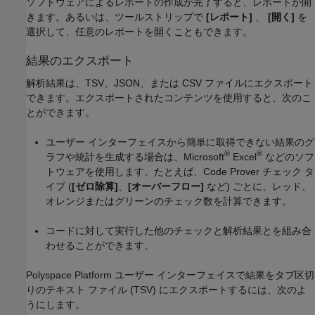
ソフトウェアによるレポートの作成が完了すると、レポートが開
きます。あるいは、ツールストリップで
[レポート]
、
[開く]
を
選択して、任意のレポートを開くこともできます。
結果のエクスポート
解析結果は、TSV、JSON、または CSV ファイルにエクスポート
できます。エクスポートされたコンテンツを使用すると、次のこ
とができます。
ユーザー インターフェイスから簡単に取得できない結果のグ
®
®
ラフや統計を生成する場合は、
Microsoft
Excel
などのソフ
トウェアを使用します。たとえば、Code Prover チェック タ
イプ (
[ゼロ除算]
、
[オーバーフロー]
など) ごとに、レッド、
オレンジまたはグリーンのチェック数を計算できます。
コードに対して実行した他のチェックと解析結果とを組み合
わせることができます。
Polyspace Platform ユーザー インターフェイスで結果をタブ区切
りのテキスト ファイル (TSV) にエクスポートするには、次のよ
うにします。