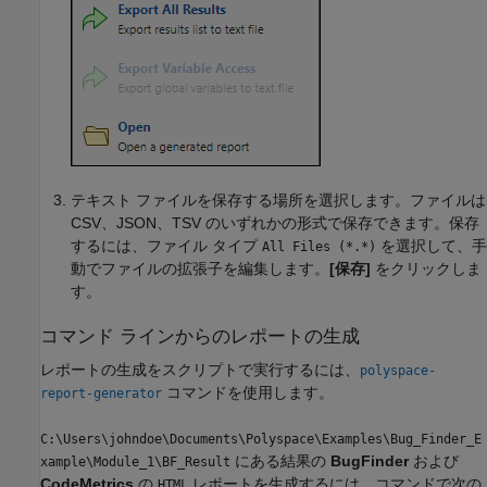
テキスト ファイルを保存する場所を選択します。ファイルは
CSV、JSON、TSV のいずれかの形式で保存できます。保存
するには、ファイル タイプ
を選択して、手
All Files (*.*)
動でファイルの拡張子を編集します。
[保存]
をクリックしま
す。
コマンド ラインからのレポートの生成
レポートの生成をスクリプトで実行するには、
polyspace-
コマンドを使用します。
report-generator
C:\Users\johndoe\Documents\Polyspace\Examples\Bug_Finder_E
にある結果の
BugFinder
および
xample\Module_1\BF_Result
CodeMetrics
の
レポートを生成するには、コマンドで次の
HTML