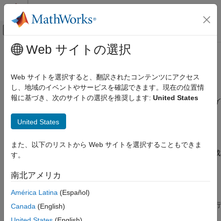
コンテンツへスキップ
MATLAB ヘルプ センター
オフキャンバス ナビゲーション メ
メインコンテンツ
Web サイトの選択
ドキュメンテーションのホーム
Bug Finder または Code Prover の
検証、妥当性確認、テスト
結果のレポートを生成
Web サイトを選択すると、翻訳されたコンテンツにアクセス
コード検証
し、地域のイベントやサービスを確認できます。現在の位置情
報に基づき、次のサイトの選択を推奨します:
United States
Polyspace Code Prover
このトピックでは、
Polyspace Platform
ユーザー インターフェイ
スで解析結果からレポートを生成する方法を説明します。古い
結果のレビューとレポート生成
United States
Polyspace ユーザー インターフェイスを使用している場合は、
レポートとメトリクス
Polyspace の結果からのレポートの生成
を参照してください。
レポートの生成
また、以下のリストから Web サイトを選択することもできま
Polyspace Platform ユーザー インターフェイスでレポートを生成
す。
Bug Finder または Code Prover の結果のレ
®
するには、まず Polyspace
解析を実行する必要があります。そ
ポートを生成
の後、解析結果からレポートを作成するか、結果を CSV 形式で
南北アメリカ
項目一覧
エクスポートできます。
レポートの生成
América Latina
(Español)
結果のエクスポート
Polyspace Access™
にアップロードされた結果のレポートを実行
Canada
(English)
コマンド ラインからのレポートの生成
する際、プロジェクトのパスまたは実行 ID を入力して、レポー
United States
(English)