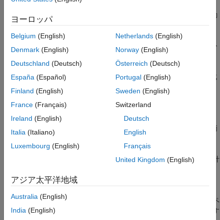
参考
トを作成する対象の Polyspace Access の結果を指定できます。
これらのフィールドには、現在選択されている結果の情報が自動
ヨーロッパ
的に入力されます。
Belgium
(English)
Netherlands
(English)
Polyspace の結果からレポートを生成するには、以下のいずれか
Denmark
(English)
Norway
(English)
を行います。
Deutschland
(Deutsch)
Österreich
(Deutsch)
Polyspace 解析を実行し、その解析結果からレポートを作成
España
(Español)
Portugal
(English)
します。
レポートの生成
を参照してください。
Finland
(English)
Sweden
(English)
France
(Français)
Switzerland
解析後にレポートを自動生成します。レポート生成オプショ
ンの詳細については、
レポートの構成
を参照してください。
Ireland
(English)
Deutsch
自動レポート生成は、デスクトップ製品とサーバー製品の両
Italia
(Italiano)
English
方でサポートされています。
Luxembourg
(English)
Français
結果をテキスト ファイルにエクスポートして、グラフと統計
United Kingdom
(English)
を生成します。
Polyspace 解析結果のエクスポート
を参照し
アジア太平洋地域
てください。
Australia
(English)
レポートには、使用するテンプレートに応じて
[結果のリスト]
ペ
India
(English)
インまたは
[結果の詳細]
ペインからの特定のタイプの結果に関す