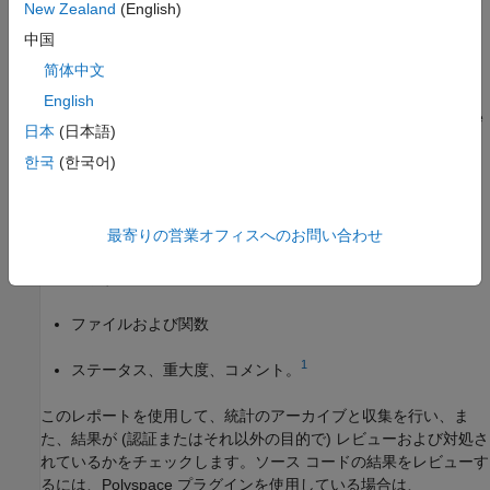
る情報が含まれます。結果に関する次の情報を確認できます。
New Zealand
(English)
中国
ID: 現在の解析結果固有の番号。
简体中文
ソース コードで結果を特定するには、Polyspace ユーザー
English
インターフェイスの
[結果のリスト]
ペイン内か、Polyspace
日本
(日本語)
プラグインを使用している場合は IDE 内で、ID を使用しま
한국
(한국어)
す。
チェック: 欠陥名またはコーディング ルール番号と説明。た
とえば、MISRA C++:2023 のチェックで
6.8.1 An object
最寄りの営業オフィスへのお問い合わせ
と表示さ
shall not be accessed outside of its lifetime
れます。
ファイルおよび関数
1
ステータス、重大度、コメント。
このレポートを使用して、統計のアーカイブと収集を行い、ま
た、結果が (認証またはそれ以外の目的で) レビューおよび対処さ
れているかをチェックします。ソース コードの結果をレビューす
るには、Polyspace プラグインを使用している場合は、