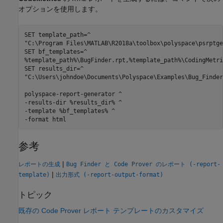
オプションを使用します。
SET template_path=^

"C:\Program Files\MATLAB\R2018a\toolbox\polyspace\psrptge
SET bf_templates=^

%template_path%\BugFinder.rpt,%template_path%\CodingMetri
SET results_dir=^

"C:\Users\johndoe\Documents\Polyspace\Examples\Bug_Finder
polyspace-report-generator ^

-results-dir %results_dir% ^

-template %bf_templates% ^

-format html
参考
|
レポートの生成
Bug Finder と Code Prover のレポート (-report-
|
template)
出力形式 (-report-output-format)
トピック
既存の Code Prover レポート テンプレートのカスタマイズ