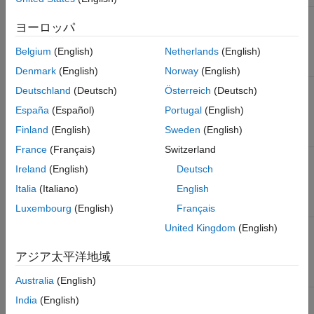
参考
MATLAB
完全統合
リリース
リリース
リリース
ヨーロッパ
または
間統合
間統合
間統合
Simulink
Belgium
(English)
Netherlands
(English)
Release
R2021a
Denmark
(English)
Norway
(English)
MATLAB
モデルへ
完全統合
リリース
リリース
Deutschland
(Deutsch)
Österreich
(Deutsch)
または
戻る
間統合
間統合
España
(Español)
Portugal
(English)
Simulink
Release
Finland
(English)
Sweden
(English)
R2021b
France
(Français)
Switzerland
MATLAB
モデルへ
モデルへ
完全統合
リリース
Ireland
(English)
Deutsch
または
戻る
戻る
間統合
Simulink
Italia
(Italiano)
English
Release
R2022a
Luxembourg
(English)
Français
MATLAB
モデルへ
モデルへ
モデルへ
完全統合
United Kingdom
(English)
または
戻る
戻る
戻る
Simulink
アジア太平洋地域
Release
R2022b
Australia
(English)
MATLAB
モデルへ
モデルへ
モデルへ
モデルへ
India
(English)
または
戻る
戻る
戻る
戻る