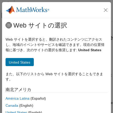
コンテンツへスキップ
MATLAB ヘルプ センター
オフキャンバス ナビゲーション メ
メインコンテンツ
Web サイトの選択
ドキュメンテーションのホーム
MATLAB
および
Simulink
のさまざ
検証、妥当性確認、テスト
まなリリースについての
Polyspace
Web サイトを選択すると、翻訳されたコンテンツにアクセス
コード検証
でのサポート
し、地域のイベントやサービスを確認できます。現在の位置情
報に基づき、次のサイトの選択を推奨します:
United States
Polyspace Code Prover
Code Prover の実行
®
®
®
MATLAB
または Simulink
についての Polyspace
でのサポー
United States
Simulink での Code Prover 解析
トは、リリースに応じて異なります。Polyspace は同じリリース
の MATLAB と Simulink を完全にサポートし、これらのソフトウ
MATLAB および Simulink のさまざまなリリ
また、以下のリストから Web サイトを選択することもできま
ェアで完全統合を実現します。使用する Polyspace のリリースよ
ースについての Polyspace でのサポート
す。
り前にリリースされた MATLAB と Simulink については、リリー
項目一覧
ス間統合によってサポートされます。次の表を参照してくださ
南北アメリカ
完全統合
い。
リリース間統合
América Latina
(Español)
Polyspace
Polyspace
Polyspace
Polyspace
部分的統合
Canada
(English)
リリース
Release
Release
Release
モデルへ戻る
R2021a
R2021b
R2022a
R2022b
United States
(English)