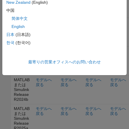
New Zealand
(English)
Simulink
Release
中国
R2023a
简体中文
MATLAB
モデルへ
モデルへ
モデルへ
モデルへ
English
または
戻る
戻る
戻る
戻る
Simulink
日本
(日本語)
Release
R2023b
한국
(한국어)
MATLAB
モデルへ
モデルへ
モデルへ
モデルへ
または
戻る
戻る
戻る
戻る
Simulink
最寄りの営業オフィスへのお問い合わせ
Release
R2024a
MATLAB
モデルへ
モデルへ
モデルへ
モデルへ
または
戻る
戻る
戻る
戻る
Simulink
Release
R2024b
MATLAB
モデルへ
モデルへ
モデルへ
モデルへ
または
戻る
戻る
戻る
戻る
Simulink
Release
R2025a