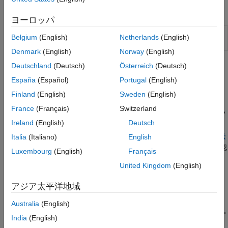
ツール
ヨーロッパ
Polyspace
Settings for
Polyspace
Platform user
Belgium
(English)
Netherlands
(English)
Platform 設定
interface
(R2024b 以降)
Denmark
(English)
Norway
(English)
Deutschland
(Deutsch)
Österreich
(Deutsch)
トピック
España
(Español)
Portugal
(English)
レビュー情報の追加
Finland
(English)
Sweden
(English)
バグ修正または正当化による Polyspace の結果への対処
France
(Français)
Switzerland
結果またはコードにレビュー情報を追加してバグ修正が必要ない
Ireland
(English)
Deutsch
理由を正当化し、以降の解析で非表示にする。
Italia
(Italiano)
English
コードへの注釈付けと既知の結果または許容可能な結果の非表示
既知の問題を正当化するための Polyspace コード注釈構文を確認
Luxembourg
(English)
Français
する。
United Kingdom
(English)
Code Prover 実行時チェックの短い名前
アジア太平洋地域
コード複雑度メトリクスの短い名前
Australia
(English)
以前の結果またはコードからレビュー情報をインポー
India
(English)
ト