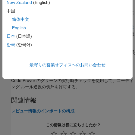
New Zealand
(English)
以前の Polyspace 解析からレビュー情報をインポート
中国
ステータス、重大度、追加のメモなどの情報を別の Polyspace の
結果ファイルからインポートする。
简体中文
コードへの注釈付けと既知の結果または許容可能な結果の非表示
English
既知の問題を正当化するための Polyspace コード注釈構文を確認
日本
(日本語)
する。
한국
(한국어)
Bug Finder の自動レビューのための Code Prover 結果
の使用
最寄りの営業オフィスへのお問い合わせ
Code Prover チェックを使用したコーディング ルール違反の正
当化
Code Prover のグリーンの実行時チェックを使用して、コーディ
ング ルール違反の例外を許可する。
関連情報
レビュー情報のインポートの構成
この情報は役に立ちましたか？