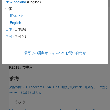
New Zealand
(English)
中国
結果情報
简体中文
English
グループ:
プログラミング
日本
(日本語)
言語:
C | C++
既定値:
手書きコードはオン、生成コードはオフ
한국
(한국어)
コマンド ライン構文:
TOO_MANY_VA_ARG_CALLS
影響度:
Medium
PQL 名:
最寄りの営業オフィスへのお問い合わせ
std.defects.TOO_MANY_VA_ARG_CALLS
バージョン履歴
R2018a で導入
参考
|
|
欠陥の検出 (-checkers)
va_list 引数が無効です
無効なデータ型が
va_arg に渡されました
トピック
Interpret Polyspace Bug Finder Results in Polyspace Platform