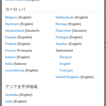
結果情報
可変個引数関数内の
の呼び出しの数が不確定であ
va_arg
バージョン履歴
ヨーロッパ
る。たとえば、呼び出しが外部ソースからのものである場合
参考
です。
Belgium
(English)
Netherlands
(English)
Denmark
(English)
Norway
(English)
で使用される
が無効である。
va_arg
va_list
Deutschland
(Deutsch)
Österreich
(Deutsch)
リスク
España
(Español)
Portugal
(English)
を呼び出すとき、
内に使用可能な次の引数がない
va_arg
va_list
Finland
(English)
Sweden
(English)
と、動作が未定義になります。
の呼び出しによって、デー
va_arg
France
(Français)
Switzerland
タが破損したり、予期しない結果が返されたりする可能性があり
Ireland
(English)
Deutsch
ます。
Italia
(Italiano)
English
修正方法
Luxembourg
(English)
Français
適切な数の引数を可変個引数関数に渡すようにします。
United Kingdom
(English)
例
アジア太平洋地域
すべて展開する
Australia
(English)
India
(English)
を呼び出すときに使用可能な引数がない
va_arg