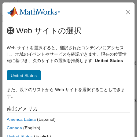
コンテンツへスキップ
MATLAB ヘルプ センター
オフキャンバス ナビゲーション メ
メインコンテンツ
Web サイトの選択
ドキュメンテーションのホーム
現在の引数リストに対する va_arg
検証、妥当性確認、テスト
呼び出しが多すぎます
Web サイトを選択すると、翻訳されたコンテンツにアクセス
コード検証
し、地域のイベントやサービスを確認できます。現在の位置情
報に基づき、次のサイトの選択を推奨します:
United States
Polyspace Bug Finder
の呼び出しの数が可変個引数関数に渡される引数の数を超
va_arg
えている
結果のレビューとレポート生成
United States
Polyspace Bug Finder の結果
このページをすべて展開する
欠陥
説明
また、以下のリストから Web サイトを選択することもできま
プログラミングの欠陥
す。
この欠陥は、
の呼び出しの数が、対応する可変個引数関数
va_arg
現在の引数リストに対する va_arg 呼び出し
に渡される引数の数を超えている場合に発生します。解析では、
南北アメリカ
が多すぎます
可変個引数関数が呼び出される場合にのみ欠陥が報告されます。
項目一覧
América Latina
(Español)
説明
[現在の引数リストに対する va_arg 呼び出しが多すぎます]
で
Canada
(English)
例
は、次の場合には欠陥を報告しません。
United States
(English)