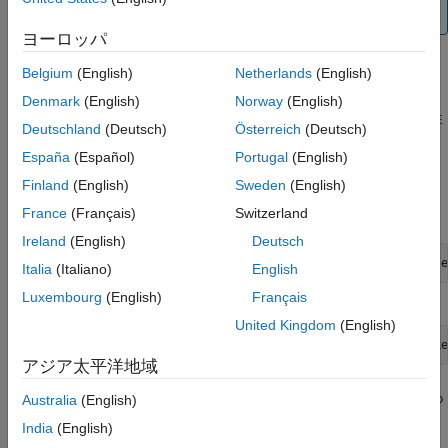
りません。
バージョン履歴
ヨーロッパ
参考
リスク
Belgium
(English)
Netherlands
(English)
NULL キーを使用して暗号化または復号化を行うと、ランタイム
Denmark
(English)
Norway
(English)
エラーが発生するか、少なくとも安全でない暗号文になる可能性
Deutschland
(Deutsch)
Österreich
(Deutsch)
があります。
España
(Español)
Portugal
(English)
修正方法
Finland
(English)
Sweden
(English)
暗号化または復号化のステップの前
France
(Français)
Switzerland
Ireland
(English)
Deutsch
 ret = EVP_EncryptUpdate(&ctx, out_buf, &out_len, src, le
Italia
(Italiano)
English
Luxembourg
(English)
Français
暗号コンテキスト
に非 NULL のキーを関連付けます。
ctx
United Kingdom
(English)
ret = EVP_EncryptInit_ex(ctx, EVP_aes_128_cbc(), NULL, ke
アジア太平洋地域
暗号コンテキストの初期化に非 NULL のキーを使用する場合もあ
Australia
(English)
ります。
India
(English)