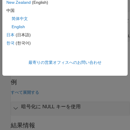
New Zealand
(English)
ret = EVP_EncryptInit_ex(&ctx, cipher_algo_1, NULL, key, 
中国
简体中文
ただし、後から暗号アルゴリズムを変更します。暗号アルゴリズ
English
ムを変更するときに NULL キーを使用します。
日本
(日本語)
 ret = EVP_EncryptInit_ex(&ctx, cipher_algo_2, NULL, NULL
한국
(한국어)
2 番目のステートメントは暗号コンテキストを完全に再初期化し
ますが、NULL キーを使用しています。このような問題を避ける
最寄りの営業オフィスへのお問い合わせ
には、アルゴリズムを指定して暗号コンテキストを初期化すると
きは、必ずコンテキストにキーを関連付けます。
例
すべて展開する
暗号化に NULL キーを使用
結果情報