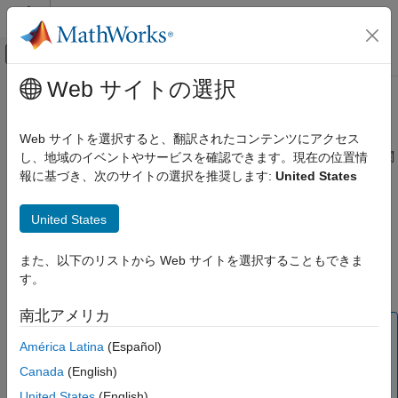
コンテンツへスキップ
MATLAB ヘルプ センター
オフキャンバス ナビゲーション メ
メインコンテンツ
Web サイトの選択
ドキュメンテーションのホーム
暗号キーがありません
検証、妥当性確認、テスト
Web サイトを選択すると、翻訳されたコンテンツにアクセス
コード検証
暗号化または復号化に使用されるコンテキストが NULL キーに関
し、地域のイベントやサービスを確認できます。現在の位置情
連付けられているか、キーと関連付けられていない
報に基づき、次のサイトの選択を推奨します:
United States
Polyspace Bug Finder
結果のレビューとレポート生成
このページをすべて展開する
United States
Polyspace Bug Finder の結果
説明
欠陥
また、以下のリストから Web サイトを選択することもできま
この欠陥は、NULL 暗号化キーまたは NULL 復号化キーを使用し
暗号化の欠陥
す。
て暗号化または復号化した場合に発生します。
暗号キーがありません
南北アメリカ
項目一覧
メモ
América Latina
(Español)
説明
暗号コンテキストは NULL キーを使用して初期化できま
例
Canada
(English)
す。ただし、データを暗号化または復号化する前には、暗
号コンテキストに非 NULL のキーを関連付けなければな
結果情報
United States
(English)